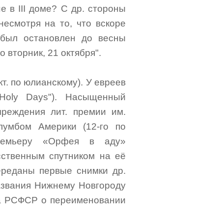
е в III доме? С др. стороны
несмотря на то, что вскоре
 был остановлен до весны
о вторник, 21 октября".
т. по юлианскому). У евреев
 Holy Days"). Насыщенный
реждения лит. премии им.
лумбом Америки (12-го по
премьеру «Орфея в аду»
сственным спутником на её
реданы первые снимки др.
азвания Нижнему Новгороду
та РСФСР о переименовании