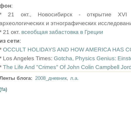
фон
:
* 21 окт., Новосибирск - открытие XVI 
археологических и этнографических исследован
* 21 окт.
всеобщая забастовка в Греции
из сети
:
*
OCCULT HOLIDAYS AND HOW AMERICA HAS C
* Los Angeles Times:
Gotcha, Physics Genius: Einst
*
The Life And "Crimes" Of John Colin Campbell Jor
Ленты блога:
2008_дневник
,
л.а.
(fa)