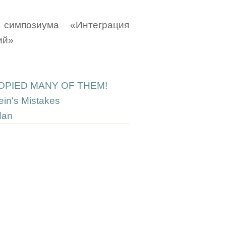
симпозиума «Интеграция
ий»
OPIED MANY OF THEM!
ein's Mistakes
dan