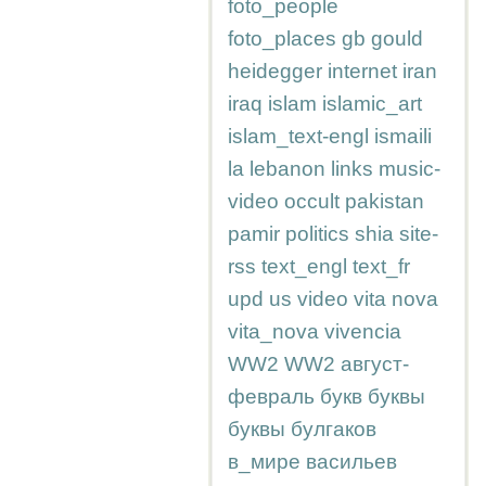
foto_people
foto_places
gb
gould
heidegger
internet
iran
iraq
islam
islamic_art
islam_text-engl
ismaili
la
lebanon
links
music-
video
occult
pakistan
pamir
politics
shia
site-
rss
text_engl
text_fr
upd
us
video
vita nova
vita_nova
vivencia
WW2
WW2
август-
февраль
букв
буквы
буквы
булгаков
в_мире
васильев