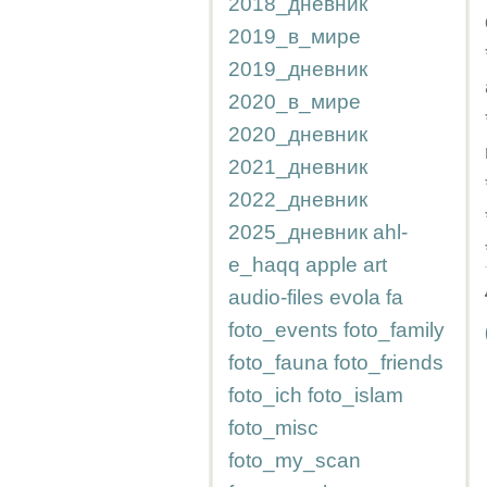
2018_дневник
2019_в_мире
2019_дневник
2020_в_мире
2020_дневник
2021_дневник
2022_дневник
2025_дневник
ahl-
e_haqq
apple
art
audio-files
evola
fa
foto_events
foto_family
foto_fauna
foto_friends
foto_ich
foto_islam
foto_misc
foto_my_scan