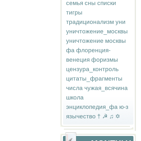
семья
сны
списки
тигры
традиционализм
уни
уничтожение_москвы
уничтожение москвы
фа
флоренция-
венеция
форизмы
цензура_контроль
цитаты_фрагменты
числа
чужая_всячина
школа
энциклопедия_фа
ю-з
язычество
†
☭
♫
✡