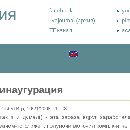
ия
facebook
yo
livejournal (архив)
pin
ТГ канал
ac
инаугурация
Posted Втр, 10/21/2008 - 11:03
так я и думал(( - эта зараза вдруг заработал
зачем-то ближе к полуночи включил комп, к-й не 