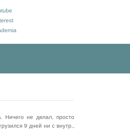
utube
terest
ademia
а. Ничего не делал, просто
грузился 9 дней ни с внутр.,