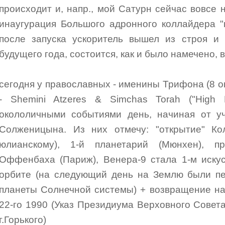
происходит и, напр., мой Сатурн сейчас вовсе н
инаугурация Большого адронного коллайдера "
после запуска ускоритель вышел из строя и
будущего года, состоится, как и было намечено, в
сегодня у православных - именины Трифона (8 ок
- Shemini Atzeres & Simchas Torah ("High
окололичными событиями день, начиная от уч
Солженицына. Из них отмечу: "открытие" Ко
юлианскому), 1-й планетарий (Мюнхен), 
Оффенбаха (Париж), Венера-9 стала 1-м иску
орбите (на следующий день на Землю были пе
планеты Солнечной системы) + возвращение н
22-го 1990 (Указ Президиума Верховного Сове
г.Горького)