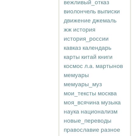
вежливый_отказ
виолончель
выписки
движение
джемаль
жж
история
история_россии
кавказ
календарь
карты
китай
книги
космос
л.а.
мартынов
мемуары
мемуары_муз
мои_тексты
москва
моя_всячина
музыка
наука
национализм
новые_переводы
православие
разное