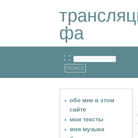
трансляц
фа
: :
обо мне и этом
сайте
мои тексты
моя музыка