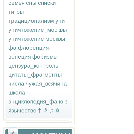
семья
сны
списки
тигры
традиционализм
уни
уничтожение_москвы
уничтожение москвы
фа
флоренция-
венеция
форизмы
цензура_контроль
цитаты_фрагменты
числа
чужая_всячина
школа
энциклопедия_фа
ю-з
язычество
†
☭
♫
✡