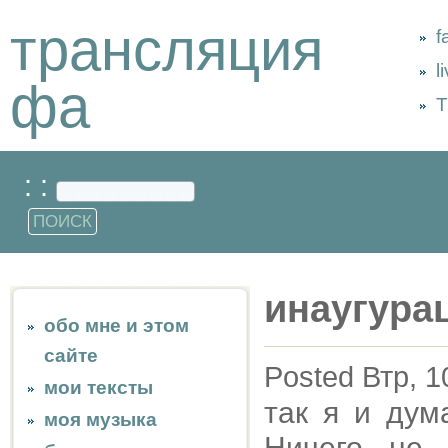
трансляция
f
l
фа
Т
: :
инаугура
обо мне и этом
сайте
Posted Втр, 1
мои тексты
так я и дум
моя музыка
Ничего не 