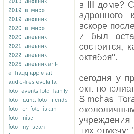
2018_дневник
в III доме?
2019_в_мире
адронного 
2019_дневник
вскоре посл
2020_в_мире
и был оста
2020_дневник
состоится, 
2021_дневник
2022_дневник
октября".
2025_дневник
ahl-
e_haqq
apple
art
сегодня у п
audio-files
evola
fa
окт. по юлиа
foto_events
foto_family
Simchas Tor
foto_fauna
foto_friends
окололичны
foto_ich
foto_islam
foto_misc
учреждения
foto_my_scan
них отмечу: