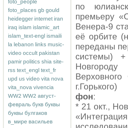
foto_people
по юлианск
foto_places
gb
gould
премьеру «
heidegger
internet
iran
Венера-9 ст
iraq
islam
islamic_art
её орбите 
islam_text-engl
ismaili
la
lebanon
links
music-
переданы пе
video
occult
pakistan
системы) +
pamir
politics
shia
site-
Новгороду
rss
text_engl
text_fr
Верховного
upd
us
video
vita nova
г.Горького)
vita_nova
vivencia
фон
:
WW2
WW2
август-
февраль
букв
буквы
* 21 окт., Н
буквы
булгаков
«Интеграция
в_мире
васильев
исследовани