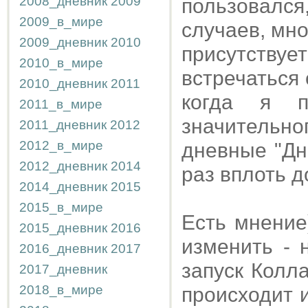
2008_дневник
2009
пользовался
2009_в_мире
случаев, мн
2009_дневник
2010
присутству
2010_в_мире
встречаться 
2010_дневник
2011
когда я п
2011_в_мире
значительн
2011_дневник
2012
2012_в_мире
дневные "Дн
2012_дневник
2014
раз вплоть д
2014_дневник
2015
2015_в_мире
Есть мнение
2015_дневник
2016
изменить - 
2016_дневник
2017
запуск Колла
2017_дневник
2018_в_мире
происходит и