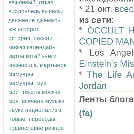
вежливый_отказ
* 21 окт.
всео
виолончель
выписки
из сети
:
движение
джемаль
*
OCCULT H
жж
история
история_россии
COPIED MAN
кавказ
календарь
* Los Ange
карты
китай
книги
Einstein's Mi
космос
л.а.
мартынов
*
The Life A
мемуары
мемуары_муз
Jordan
мои_тексты
москва
Ленты блога
моя_всячина
музыка
наука
национализм
(fa)
новые_переводы
православие
разное