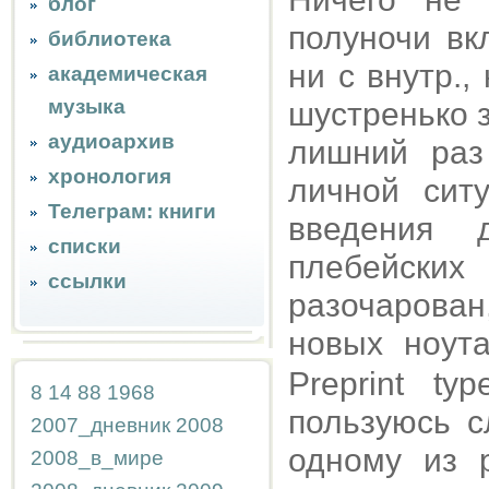
блог
полуночи вк
библиотека
ни с внутр.,
академическая
музыка
шустренько з
аудиоархив
лишний раз
хронология
личной сит
Телеграм: книги
введения 
списки
плебейски
ссылки
разочарован
новых ноут
Preprint ty
8
14
88
1968
пользуюсь с
2007_дневник
2008
одному из 
2008_в_мире