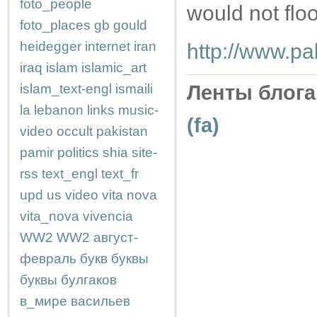
foto_people
would not flo
foto_places
gb
gould
heidegger
internet
iran
http://www.pa
iraq
islam
islamic_art
islam_text-engl
ismaili
Ленты блога
la
lebanon
links
music-
(fa)
video
occult
pakistan
pamir
politics
shia
site-
rss
text_engl
text_fr
upd
us
video
vita nova
vita_nova
vivencia
WW2
WW2
август-
февраль
букв
буквы
буквы
булгаков
в_мире
васильев