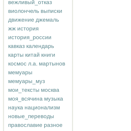
вежливый_отказ
виолончель
выписки
движение
джемаль
жж
история
история_россии
кавказ
календарь
карты
китай
книги
космос
л.а.
мартынов
мемуары
мемуары_муз
мои_тексты
москва
моя_всячина
музыка
наука
национализм
новые_переводы
православие
разное