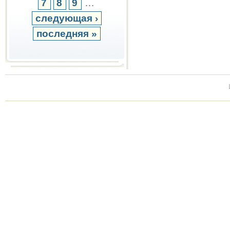
7
8
9
…
следующая ›
последняя »