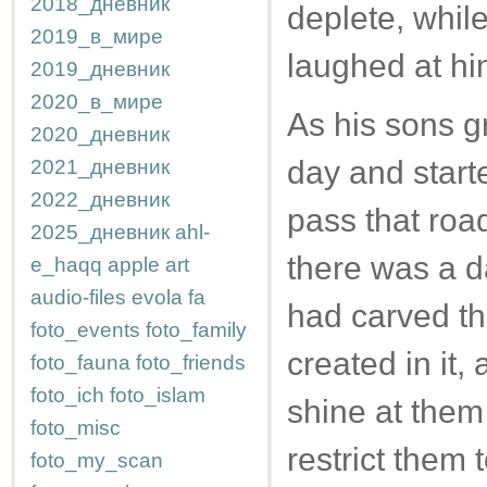
2018_дневник
deplete, while
2019_в_мире
laughed at hi
2019_дневник
2020_в_мире
As his sons g
2020_дневник
day and start
2021_дневник
2022_дневник
pass that roa
2025_дневник
ahl-
there was a d
e_haqq
apple
art
audio-files
evola
fa
had carved th
foto_events
foto_family
created in it,
foto_fauna
foto_friends
foto_ich
foto_islam
shine at them
foto_misc
restrict them 
foto_my_scan