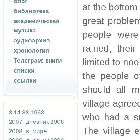
блог
at the bottom 
библиотека
great proble
академическая
музыка
people were
аудиоархив
rained, thei
хронология
limited to no
Телеграм: книги
списки
the people o
ссылки
should all m
village agree
8
14
88
1968
who had a sm
2007_дневник
2008
The village e
2008_в_мире