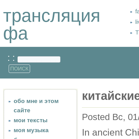
трансляция
f
l
фа
Т
: :
китайски
обо мне и этом
сайте
Posted Вс, 01
мои тексты
моя музыка
In ancient Chi