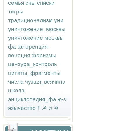
семья
сны
списки
тигры
традиционализм
уни
уничтожение_москвы
уничтожение москвы
фа
флоренция-
венеция
форизмы
цензура_контроль
цитаты_фрагменты
числа
чужая_всячина
школа
энциклопедия_фа
ю-з
язычество
†
☭
♫
✡