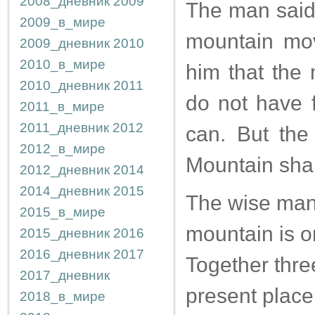
2008_дневник
2009
The man said,
2009_в_мире
mountain mov
2009_дневник
2010
2010_в_мире
him that the
2010_дневник
2011
do not have 
2011_в_мире
2011_дневник
2012
can. But th
2012_в_мире
Mountain shal
2012_дневник
2014
2014_дневник
2015
The wise man 
2015_в_мире
mountain is o
2015_дневник
2016
2016_дневник
2017
Together three
2017_дневник
present place
2018_в_мире