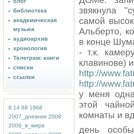
блог
звякнула "
библиотека
самой высок
академическая
музыка
Альберто, к
аудиоархив
в конце Шума
хронология
- т.к. каме
Телеграм: книги
клавинове) и
списки
http://www.fa
ссылки
http://www.f
у меня одн
этой чайно
8
14
88
1968
комнаты и вд
2007_дневник
2008
2008_в_мире
день особы