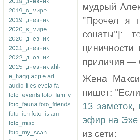
2018_дневник
мудрый Алек
2019_в_мире
"Прочел я 
2019_дневник
2020_в_мире
сонаты"]: 
2020_дневник
циничности 
2021_дневник
2022_дневник
приличия — 
2025_дневник
ahl-
e_haqq
apple
art
Жена Макси
audio-files
evola
fa
пишет: "Если
foto_events
foto_family
foto_fauna
foto_friends
13 заметок
,
foto_ich
foto_islam
эфир на Эхе
foto_misc
из сети:
foto_my_scan