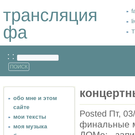
трансляция
f
l
фа
Т
: :
концертн
обо мне и этом
сайте
Posted Пт, 03
мои тексты
финальные м
моя музыка
ДОМе: запи