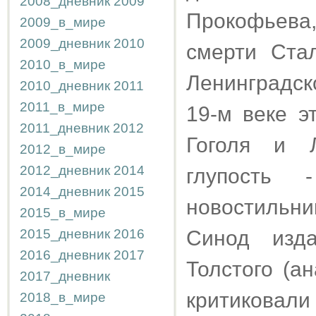
2008_дневник
2009
Прокофьев
2009_в_мире
2009_дневник
2010
смерти Ста
2010_в_мире
Ленинградск
2010_дневник
2011
2011_в_мире
19-м веке эт
2011_дневник
2012
Гоголя и Л
2012_в_мире
2012_дневник
2014
глупость 
2014_дневник
2015
новостильни
2015_в_мире
2015_дневник
2016
Синод изд
2016_дневник
2017
Толстого (а
2017_дневник
критиковали
2018_в_мире