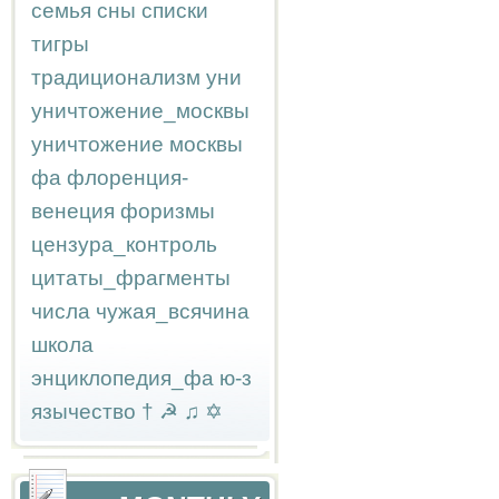
семья
сны
списки
тигры
традиционализм
уни
уничтожение_москвы
уничтожение москвы
фа
флоренция-
венеция
форизмы
цензура_контроль
цитаты_фрагменты
числа
чужая_всячина
школа
энциклопедия_фа
ю-з
язычество
†
☭
♫
✡