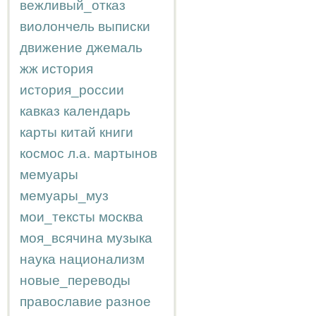
вежливый_отказ
виолончель
выписки
движение
джемаль
жж
история
история_россии
кавказ
календарь
карты
китай
книги
космос
л.а.
мартынов
мемуары
мемуары_муз
мои_тексты
москва
моя_всячина
музыка
наука
национализм
новые_переводы
православие
разное