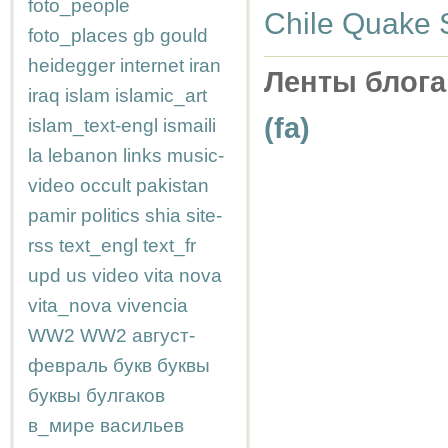
foto_people
Chile Quake S
foto_places
gb
gould
heidegger
internet
iran
Ленты блога
iraq
islam
islamic_art
(fa)
islam_text-engl
ismaili
la
lebanon
links
music-
video
occult
pakistan
pamir
politics
shia
site-
rss
text_engl
text_fr
upd
us
video
vita nova
vita_nova
vivencia
WW2
WW2
август-
февраль
букв
буквы
буквы
булгаков
в_мире
васильев