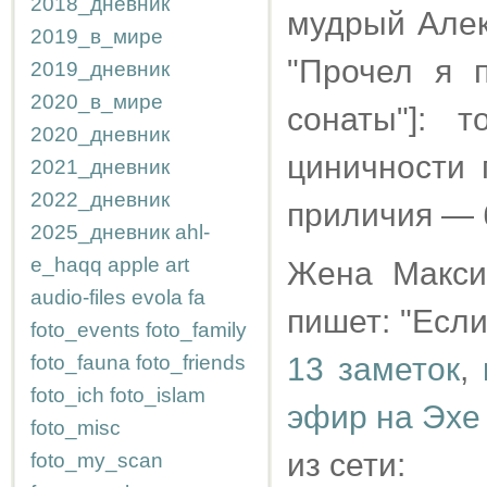
2018_дневник
мудрый Алек
2019_в_мире
"Прочел я 
2019_дневник
2020_в_мире
сонаты"]: 
2020_дневник
циничности 
2021_дневник
2022_дневник
приличия — 
2025_дневник
ahl-
e_haqq
apple
art
Жена Макси
audio-files
evola
fa
пишет: "Если
foto_events
foto_family
foto_fauna
foto_friends
13 заметок
,
foto_ich
foto_islam
эфир на Эхе
foto_misc
из сети:
foto_my_scan