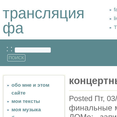
трансляция
f
l
фа
Т
: :
концертн
обо мне и этом
сайте
Posted Пт, 03
мои тексты
финальные м
моя музыка
ДОМе: запи