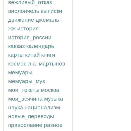
вежливый_отказ
виолончель
выписки
движение
джемаль
жж
история
история_россии
кавказ
календарь
карты
китай
книги
космос
л.а.
мартынов
мемуары
мемуары_муз
мои_тексты
москва
моя_всячина
музыка
наука
национализм
новые_переводы
православие
разное