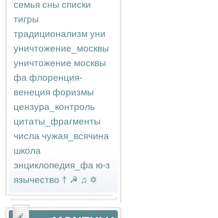
семья
сны
списки
тигры
традиционализм
уни
уничтожение_москвы
уничтожение москвы
фа
флоренция-
венеция
форизмы
цензура_контроль
цитаты_фрагменты
числа
чужая_всячина
школа
энциклопедия_фа
ю-з
язычество
†
☭
♫
✡