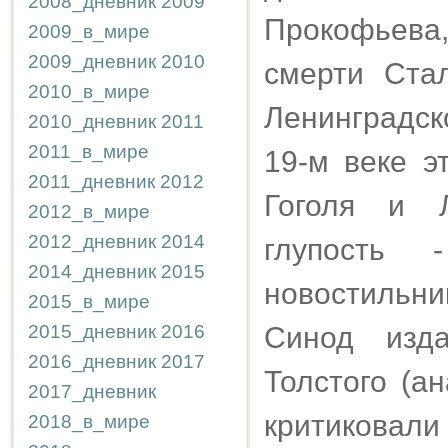
2008_дневник
2009
Прокофьев
2009_в_мире
2009_дневник
2010
смерти Ста
2010_в_мире
Ленинградск
2010_дневник
2011
2011_в_мире
19-м веке эт
2011_дневник
2012
Гоголя и Л
2012_в_мире
2012_дневник
2014
глупость 
2014_дневник
2015
новостильни
2015_в_мире
2015_дневник
2016
Синод изд
2016_дневник
2017
Толстого (а
2017_дневник
критиковали
2018_в_мире