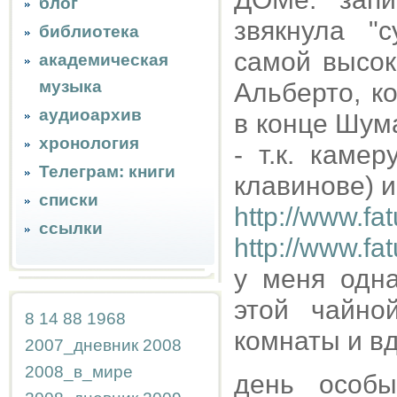
блог
звякнула "
библиотека
самой высок
академическая
музыка
Альберто, к
аудиоархив
в конце Шума
хронология
- т.к. каме
Телеграм: книги
клавинове) и
списки
http://www.fa
ссылки
http://www.f
у меня одн
этой чайно
8
14
88
1968
комнаты и вд
2007_дневник
2008
2008_в_мире
день особы