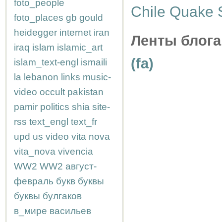
foto_people
Chile Quake S
foto_places
gb
gould
heidegger
internet
iran
Ленты блога
iraq
islam
islamic_art
(fa)
islam_text-engl
ismaili
la
lebanon
links
music-
video
occult
pakistan
pamir
politics
shia
site-
rss
text_engl
text_fr
upd
us
video
vita nova
vita_nova
vivencia
WW2
WW2
август-
февраль
букв
буквы
буквы
булгаков
в_мире
васильев