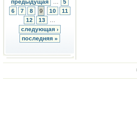
предыдущая
…
5
6
7
8
9
10
11
12
13
…
следующая ›
последняя »