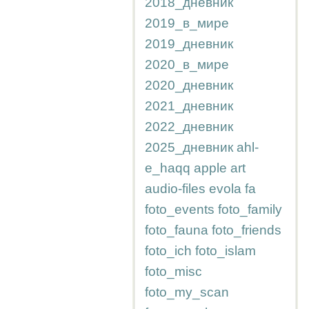
2018_дневник
2019_в_мире
2019_дневник
2020_в_мире
2020_дневник
2021_дневник
2022_дневник
2025_дневник
ahl-
e_haqq
apple
art
audio-files
evola
fa
foto_events
foto_family
foto_fauna
foto_friends
foto_ich
foto_islam
foto_misc
foto_my_scan