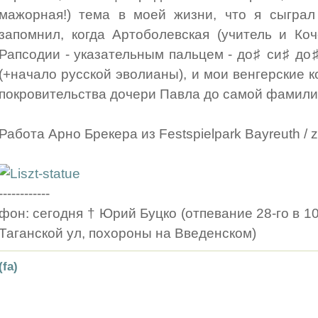
мажорная!) тема в моей жизни, что я сыграл
запомнил, когда Артоболевская (учитель и Коч
Рапсодии - указательным пальцем - до♯ си♯ до♯ 
(+начало русской эволианы), и мои венгерские ко
покровительства дочери Павла до самой фамили
Работа Арно Брекера из Festspielpark Bayreuth /
------------
фон: сегодня † Юрий Буцко (отпевание 28-го в 1
Таганской ул, похороны на Введенском)
(fa)