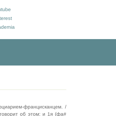
utube
terest
ademia
ерциарием-францисканцем. /
говорит об этом: и 1я (фа#