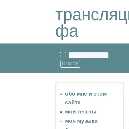
трансляц
фа
: :
обо мне и этом
сайте
мои тексты
моя музыка