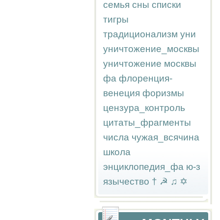
семья
сны
списки
тигры
традиционализм
уни
уничтожение_москвы
уничтожение москвы
фа
флоренция-
венеция
форизмы
цензура_контроль
цитаты_фрагменты
числа
чужая_всячина
школа
энциклопедия_фа
ю-з
язычество
†
☭
♫
✡