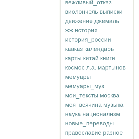
вежливый_отказ
виолончель
выписки
движение
джемаль
жж
история
история_россии
кавказ
календарь
карты
китай
книги
космос
л.а.
мартынов
мемуары
мемуары_муз
мои_тексты
москва
моя_всячина
музыка
наука
национализм
новые_переводы
православие
разное