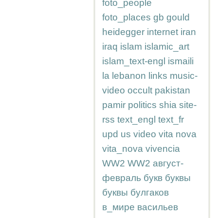
foto_people
foto_places
gb
gould
heidegger
internet
iran
iraq
islam
islamic_art
islam_text-engl
ismaili
la
lebanon
links
music-
video
occult
pakistan
pamir
politics
shia
site-
rss
text_engl
text_fr
upd
us
video
vita nova
vita_nova
vivencia
WW2
WW2
август-
февраль
букв
буквы
буквы
булгаков
в_мире
васильев