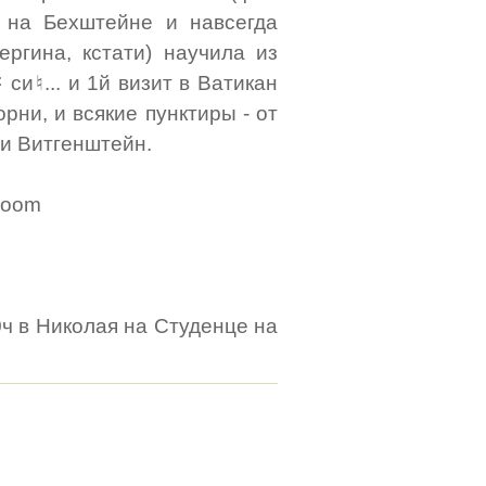
 на Бехштейне и навсегда
ергина, кстати) научила из
си♮... и 1й визит в Ватикан
рни, и всякие пунктиры - от
и Витгенштейн.
 zoom
0ч в Николая на Студенце на