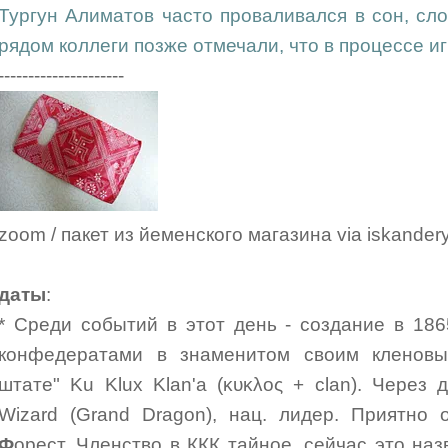
Тургун Алиматов часто проваливался в сон, сл
рядом коллеги позже отмечали, что в процессе и
---------------------
zoom / пакет из йеменского магазина via iskande
даты
:
* Среди событий в этот день - создание в 18
конфедератами в знаменитом своим кленовы
штате" Ku Klux Klan'а (κυκλος + clan). Через
Wizard (Grand Dragon), нац. лидер. Приятно 
Ф
орест. Членство в ККК тайное, сейчас это на