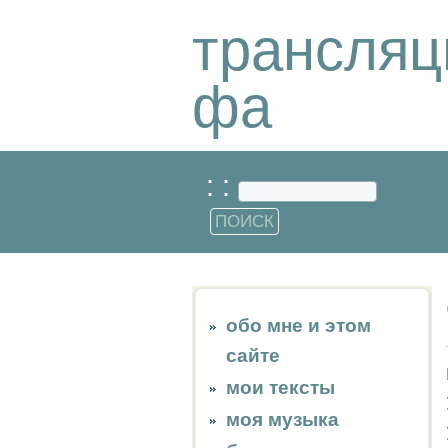
трансляц
фа
: :
обо мне и этом
сайте
мои тексты
моя музыка