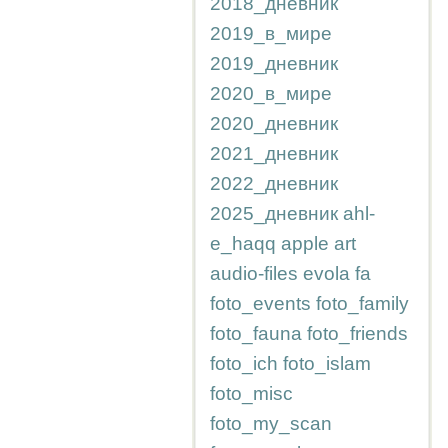
2018_дневник
2019_в_мире
2019_дневник
2020_в_мире
2020_дневник
2021_дневник
2022_дневник
2025_дневник
ahl-
e_haqq
apple
art
audio-files
evola
fa
foto_events
foto_family
foto_fauna
foto_friends
foto_ich
foto_islam
foto_misc
foto_my_scan