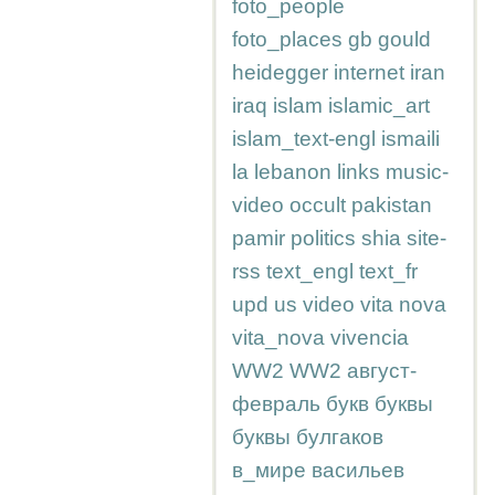
foto_people
foto_places
gb
gould
heidegger
internet
iran
iraq
islam
islamic_art
islam_text-engl
ismaili
la
lebanon
links
music-
video
occult
pakistan
pamir
politics
shia
site-
rss
text_engl
text_fr
upd
us
video
vita nova
vita_nova
vivencia
WW2
WW2
август-
февраль
букв
буквы
буквы
булгаков
в_мире
васильев