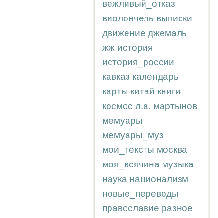
вежливый_отказ
виолончель
выписки
движение
джемаль
жж
история
история_россии
кавказ
календарь
карты
китай
книги
космос
л.а.
мартынов
мемуары
мемуары_муз
мои_тексты
москва
моя_всячина
музыка
наука
национализм
новые_переводы
православие
разное