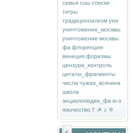
семья
сны
списки
тигры
традиционализм
уни
уничтожение_москвы
уничтожение москвы
фа
флоренция-
венеция
форизмы
цензура_контроль
цитаты_фрагменты
числа
чужая_всячина
школа
энциклопедия_фа
ю-з
язычество
†
☭
♫
✡