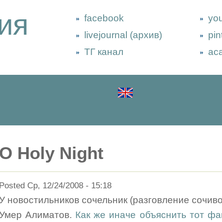
ия
facebook
yo
livejournal (архив)
pin
ТГ канал
ac
O Holy Night
Posted Ср, 12/24/2008 - 15:18
У новостильников сочельник (разговление сочиво
Умер Алиматов.
Как же иначе объяснить тот фак