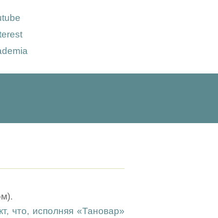
utube
terest
ademia
м).
т, что, исполняя «Тановар»