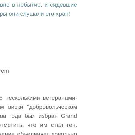
овно в небытие, и сидевшие
гры они слушали его храп!
ryem
65 несколькими ветеранами-
м виски "добровольческом
 два года был избран Grand
отметить, что им стал ген.
звание объединяет довольно