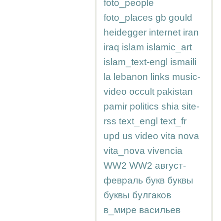
foto_people
foto_places
gb
gould
heidegger
internet
iran
iraq
islam
islamic_art
islam_text-engl
ismaili
la
lebanon
links
music-
video
occult
pakistan
pamir
politics
shia
site-
rss
text_engl
text_fr
upd
us
video
vita nova
vita_nova
vivencia
WW2
WW2
август-
февраль
букв
буквы
буквы
булгаков
в_мире
васильев