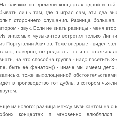
На близких по времени концертах одной и той
бывать лишь там, где я играл сам, эти два в
опыт стороннего слушания. Разница большая.
втором - звук. Если не знать разницы - меня вто
Из знакомых музыкантов встретил только Липн
из Португалии Акилов. Тоже впервые - видел зал
такое, наверно, не редкость, но я не сталкива
знать, на что способна группа - надо посетить 3
т.е. быть её фанатом)) - иначе мы имеем дел
записью, тоже выхолощенной обстоятельствами -
идёт в производство тот дубль, в котором чья-л
другом.
Ещё из нового: разница между музыкантом на сц
обоих концертах я мгновенно влюблялся 