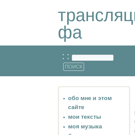
трансляц
фа
: :
обо мне и этом
сайте
мои тексты
моя музыка