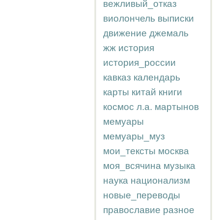
вежливый_отказ
виолончель
выписки
движение
джемаль
жж
история
история_россии
кавказ
календарь
карты
китай
книги
космос
л.а.
мартынов
мемуары
мемуары_муз
мои_тексты
москва
моя_всячина
музыка
наука
национализм
новые_переводы
православие
разное