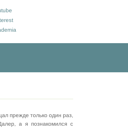
utube
terest
ademia
щал прежде только один раз,
алер, а я познакомился с