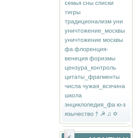
семья
сны
списки
тигры
традиционализм
уни
уничтожение_москвы
уничтожение москвы
фа
флоренция-
венеция
форизмы
цензура_контроль
цитаты_фрагменты
числа
чужая_всячина
школа
энциклопедия_фа
ю-з
язычество
†
☭
♫
✡