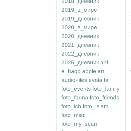
2018_дневник
2019_в_мире
2019_дневник
2020_в_мире
2020_дневник
2021_дневник
2022_дневник
2025_дневник
ahl-
e_haqq
apple
art
audio-files
evola
fa
foto_events
foto_family
foto_fauna
foto_friends
foto_ich
foto_islam
foto_misc
foto_my_scan