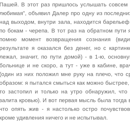
Пашей. В этот раз пришлось услышать совсем 
любимая", объявил Далер про одну из последних
над выходом, внутри зала, находится барельеф
по бокам - черепа. В тот раз на обратном пути
помню момент возвращения сознания (видим
результате я оказался без денег, но с картинк
лежал, значит, по пути домой) - в 1-ю, основну
больнице и не скоро, а тут - уже в кабине, вр
(один из них положил мне руку на плечо, что
образом: я пытался смыться как можно быстрее, 
то застопил и только на утро обнаружил, что
залита кровью). И вот первая мысль была тогда в
что опять жив - я настолько остро почувство
кроме удивления ничего и не испытывал.