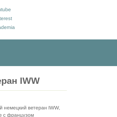
utube
terest
ademia
еран IWW
ий немецкий ветеран IWW,
ае с французом