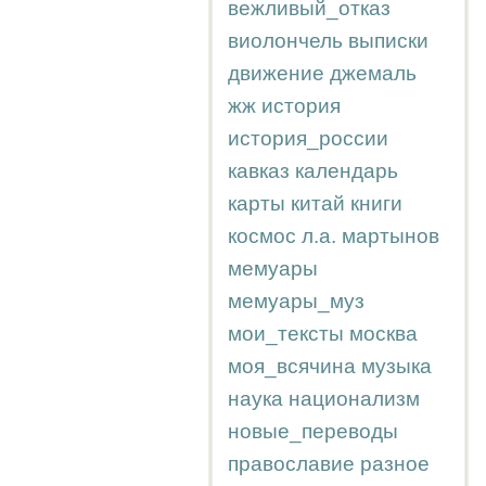
вежливый_отказ
виолончель
выписки
движение
джемаль
жж
история
история_россии
кавказ
календарь
карты
китай
книги
космос
л.а.
мартынов
мемуары
мемуары_муз
мои_тексты
москва
моя_всячина
музыка
наука
национализм
новые_переводы
православие
разное