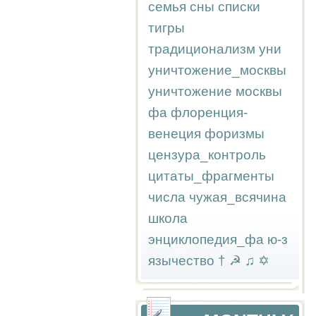
семья
сны
списки
тигры
традиционализм
уни
уничтожение_москвы
уничтожение москвы
фа
флоренция-
венеция
форизмы
цензура_контроль
цитаты_фрагменты
числа
чужая_всячина
школа
энциклопедия_фа
ю-з
язычество
†
☭
♫
✡