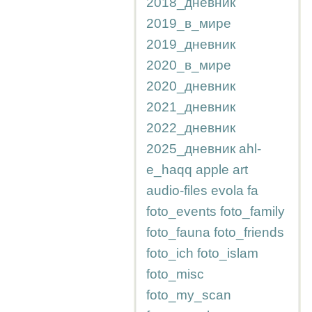
2018_дневник
2019_в_мире
2019_дневник
2020_в_мире
2020_дневник
2021_дневник
2022_дневник
2025_дневник
ahl-
e_haqq
apple
art
audio-files
evola
fa
foto_events
foto_family
foto_fauna
foto_friends
foto_ich
foto_islam
foto_misc
foto_my_scan