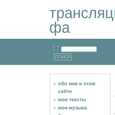
трансляц
фа
: :
обо мне и этом
сайте
мои тексты
моя музыка