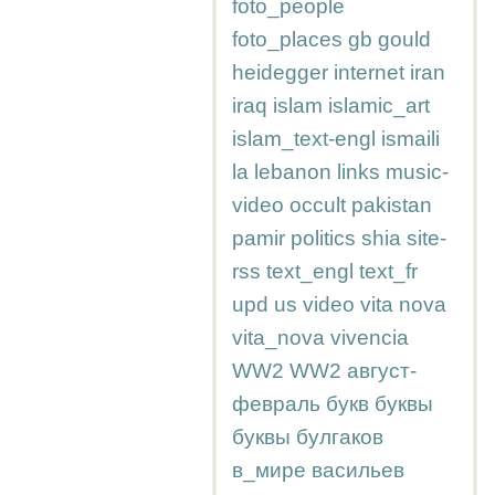
foto_people
foto_places
gb
gould
heidegger
internet
iran
iraq
islam
islamic_art
islam_text-engl
ismaili
la
lebanon
links
music-
video
occult
pakistan
pamir
politics
shia
site-
rss
text_engl
text_fr
upd
us
video
vita nova
vita_nova
vivencia
WW2
WW2
август-
февраль
букв
буквы
буквы
булгаков
в_мире
васильев