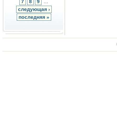
7
8
9
…
следующая ›
последняя »