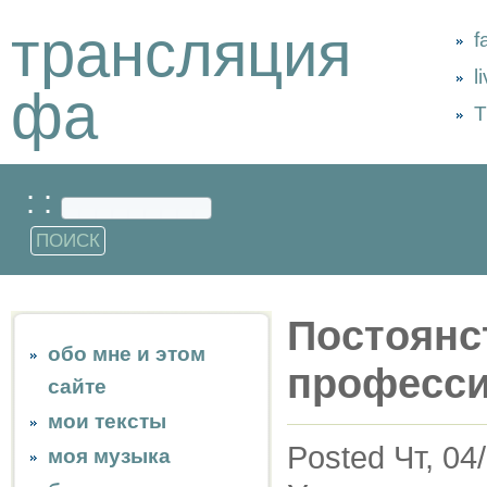
трансляция
f
l
фа
Т
: :
Постоянст
обо мне и этом
професс
сайте
мои тексты
Posted Чт, 04
моя музыка