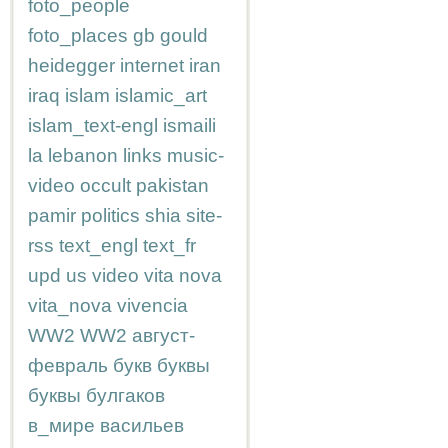
foto_people
foto_places
gb
gould
heidegger
internet
iran
iraq
islam
islamic_art
islam_text-engl
ismaili
la
lebanon
links
music-
video
occult
pakistan
pamir
politics
shia
site-
rss
text_engl
text_fr
upd
us
video
vita nova
vita_nova
vivencia
WW2
WW2
август-
февраль
букв
буквы
буквы
булгаков
в_мире
васильев