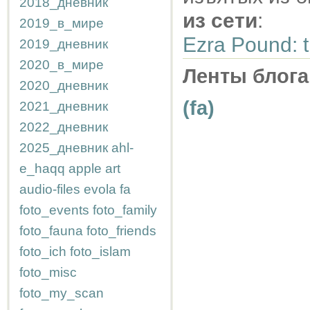
2018_дневник
из сети
:
2019_в_мире
Ezra Pound: t
2019_дневник
2020_в_мире
Ленты блога
2020_дневник
(fa)
2021_дневник
2022_дневник
2025_дневник
ahl-
e_haqq
apple
art
audio-files
evola
fa
foto_events
foto_family
foto_fauna
foto_friends
foto_ich
foto_islam
foto_misc
foto_my_scan