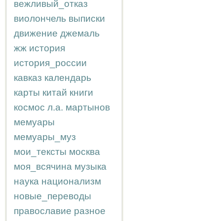
вежливый_отказ
виолончель
выписки
движение
джемаль
жж
история
история_россии
кавказ
календарь
карты
китай
книги
космос
л.а.
мартынов
мемуары
мемуары_муз
мои_тексты
москва
моя_всячина
музыка
наука
национализм
новые_переводы
православие
разное