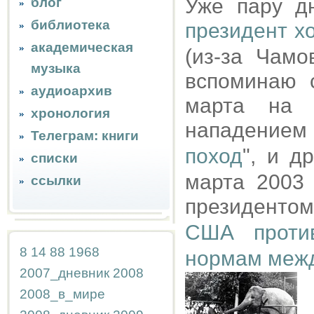
Уже пару д
блог
библиотека
президент х
академическая
(из-за Чамо
музыка
вспоминаю 
аудиоархив
марта на 
хронология
нападением
Телеграм: книги
поход
", и д
списки
марта 2003
ссылки
президентом
США против
8
14
88
1968
нормам межд
2007_дневник
2008
2008_в_мире