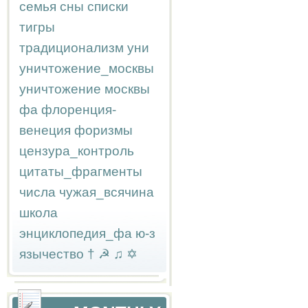
семья
сны
списки
тигры
традиционализм
уни
уничтожение_москвы
уничтожение москвы
фа
флоренция-
венеция
форизмы
цензура_контроль
цитаты_фрагменты
числа
чужая_всячина
школа
энциклопедия_фа
ю-з
язычество
†
☭
♫
✡