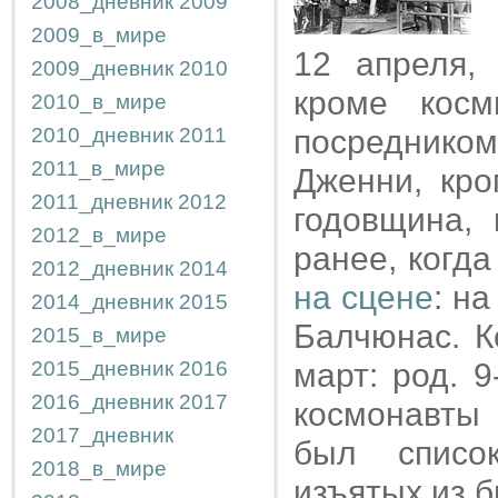
2008_дневник
2009
2009_в_мире
12 апреля,
2009_дневник
2010
кроме косм
2010_в_мире
2010_дневник
2011
посреднико
2011_в_мире
Дженни, кр
2011_дневник
2012
годовщина,
2012_в_мире
ранее, когд
2012_дневник
2014
на сцене
: н
2014_дневник
2015
Балчюнас. К
2015_в_мире
2015_дневник
2016
март: род. 9
2016_дневник
2017
космонавты 
2017_дневник
был списо
2018_в_мире
изъятых из б