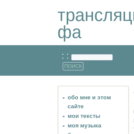
трансляц
фа
: :
обо мне и этом
сайте
мои тексты
моя музыка