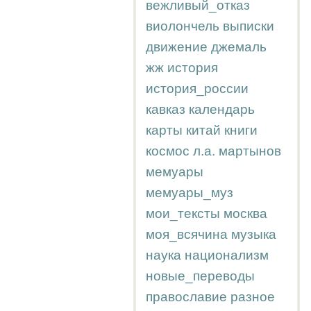
вежливый_отказ
виолончель
выписки
движение
джемаль
жж
история
история_россии
кавказ
календарь
карты
китай
книги
космос
л.а.
мартынов
мемуары
мемуары_муз
мои_тексты
москва
моя_всячина
музыка
наука
национализм
новые_переводы
православие
разное