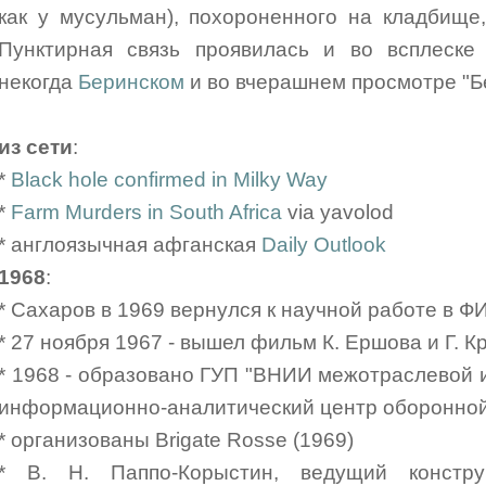
как у мусульман), похороненного на кладбище,
Пунктирная связь проявилась и во всплеск
некогда
Беринском
и во вчерашнем просмотре "Б
из сети
:
*
Black hole confirmed in Milky Way
*
Farm Murders in South Africa
via yavolod
* англоязычная афганская
Daily Outlook
1968
:
* Сахаров в 1969 вернулся к научной работе в 
* 27 ноября 1967 - вышел фильм К. Ершова и Г. К
* 1968 - образовано ГУП "ВНИИ межотраслевой
информационно-аналитический центр оборонно
* организованы Brigate Rosse (1969)
* В. Н. Паппо-Корыстин, ведущий конструк