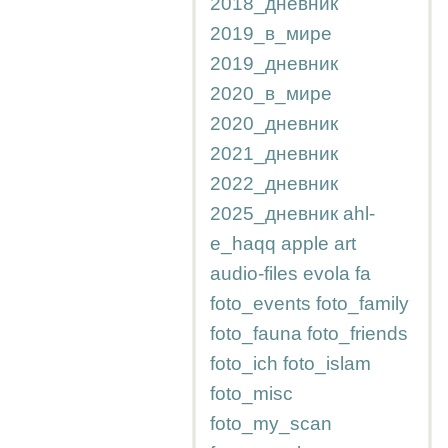
2018_дневник
2019_в_мире
2019_дневник
2020_в_мире
2020_дневник
2021_дневник
2022_дневник
2025_дневник
ahl-
e_haqq
apple
art
audio-files
evola
fa
foto_events
foto_family
foto_fauna
foto_friends
foto_ich
foto_islam
foto_misc
foto_my_scan