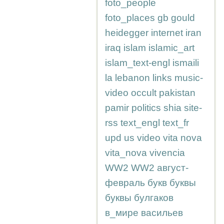
foto_people
foto_places
gb
gould
heidegger
internet
iran
iraq
islam
islamic_art
islam_text-engl
ismaili
la
lebanon
links
music-
video
occult
pakistan
pamir
politics
shia
site-
rss
text_engl
text_fr
upd
us
video
vita nova
vita_nova
vivencia
WW2
WW2
август-
февраль
букв
буквы
буквы
булгаков
в_мире
васильев