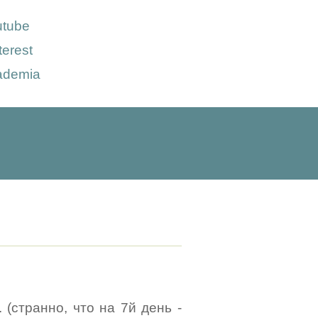
utube
terest
ademia
 (странно, что на 7й день -