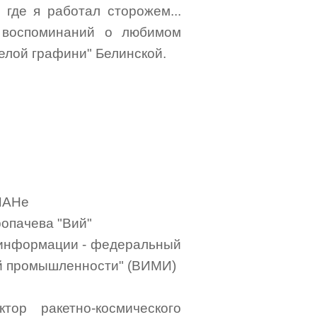
 где я работал сторожем...
е воспоминаний о любимом
елой графини" Белинской.
ФИАНе
ропачева "Вий"
 информации - федеральный
й промышленности" (ВИМИ)
тор ракетно-космического