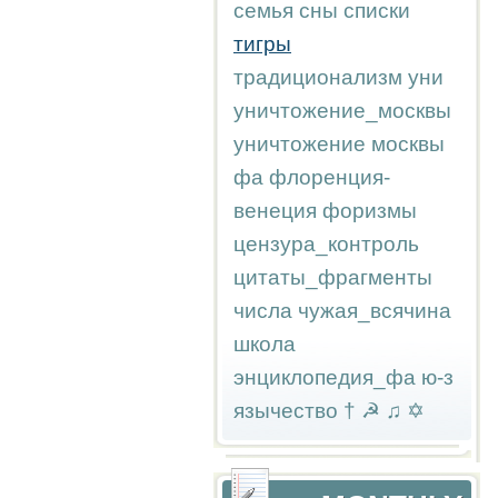
семья
сны
списки
тигры
традиционализм
уни
уничтожение_москвы
уничтожение москвы
фа
флоренция-
венеция
форизмы
цензура_контроль
цитаты_фрагменты
числа
чужая_всячина
школа
энциклопедия_фа
ю-з
язычество
†
☭
♫
✡