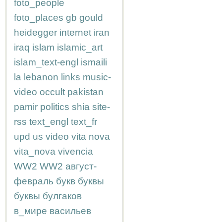
foto_people
foto_places
gb
gould
heidegger
internet
iran
iraq
islam
islamic_art
islam_text-engl
ismaili
la
lebanon
links
music-
video
occult
pakistan
pamir
politics
shia
site-
rss
text_engl
text_fr
upd
us
video
vita nova
vita_nova
vivencia
WW2
WW2
август-
февраль
букв
буквы
буквы
булгаков
в_мире
васильев