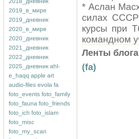
2018_дневник
* Аслан Мас
2019_в_мире
силах СССР 
2019_дневник
курсы при 
2020_в_мире
командном у
2020_дневник
2021_дневник
Ленты блога
2022_дневник
(fa)
2025_дневник
ahl-
e_haqq
apple
art
audio-files
evola
fa
foto_events
foto_family
foto_fauna
foto_friends
foto_ich
foto_islam
foto_misc
foto_my_scan