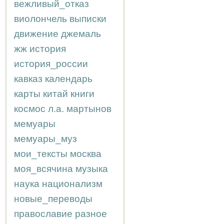
вежливый_отказ
виолончель
выписки
движение
джемаль
жж
история
история_россии
кавказ
календарь
карты
китай
книги
космос
л.а.
мартынов
мемуары
мемуары_муз
мои_тексты
москва
моя_всячина
музыка
наука
национализм
новые_переводы
православие
разное