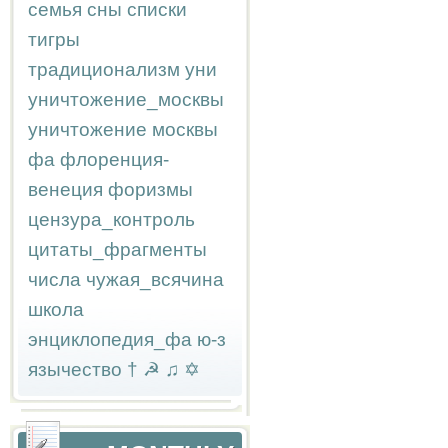
семья
сны
списки
тигры
традиционализм
уни
уничтожение_москвы
уничтожение москвы
фа
флоренция-
венеция
форизмы
цензура_контроль
цитаты_фрагменты
числа
чужая_всячина
школа
энциклопедия_фа
ю-з
язычество
†
☭
♫
✡