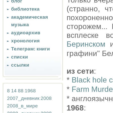
блог
(странно, ч
библиотека
похороненн
академическая
музыка
сторожем...
аудиоархив
всплеске в
хронология
Беринском
и
Телеграм: книги
графини" Бе
списки
ссылки
из сети
:
*
Black hole 
*
Farm Murder
8
14
88
1968
* англоязыч
2007_дневник
2008
2008_в_мире
1968
: