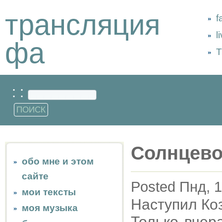
трансляция
f
l
фа
Т
: :
Солнцево
обо мне и этом
сайте
Posted Пнд, 1
мои тексты
Наступил Коз
моя музыка
Только вчер