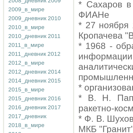
2008_дневник
2009
* Сахаров в
2009_в_мире
ФИАНе
2009_дневник
2010
* 27 ноября
2010_в_мире
Кропачева "
2010_дневник
2011
* 1968 - об
2011_в_мире
2011_дневник
2012
информации
2012_в_мире
аналити
2012_дневник
2014
промышленн
2014_дневник
2015
* организова
2015_в_мире
* В. Н. Пап
2015_дневник
2016
ракетно-косм
2016_дневник
2017
2017_дневник
* Ф. В. Шухо
2018_в_мире
МКБ "Гранит