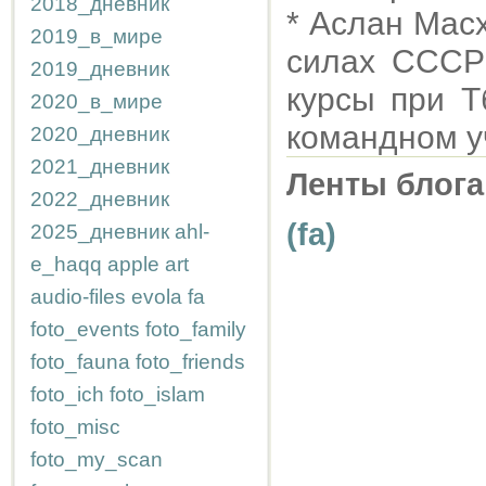
2018_дневник
* Аслан Мас
2019_в_мире
силах СССР 
2019_дневник
курсы при 
2020_в_мире
командном у
2020_дневник
2021_дневник
Ленты блога
2022_дневник
(fa)
2025_дневник
ahl-
e_haqq
apple
art
audio-files
evola
fa
foto_events
foto_family
foto_fauna
foto_friends
foto_ich
foto_islam
foto_misc
foto_my_scan