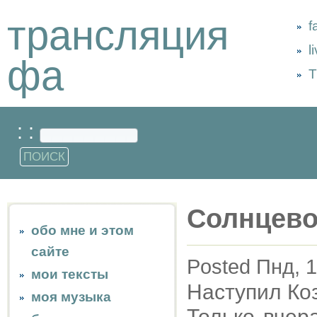
трансляция
f
l
фа
Т
: :
Солнцево
обо мне и этом
сайте
Posted Пнд, 1
мои тексты
Наступил Коз
моя музыка
Только вчер