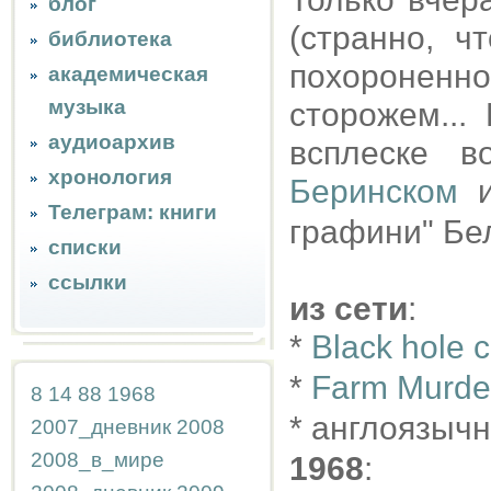
блог
(странно, ч
библиотека
похороненн
академическая
музыка
сторожем...
аудиоархив
всплеске в
хронология
Беринском
и
Телеграм: книги
графини" Бе
списки
ссылки
из сети
:
*
Black hole 
*
Farm Murder
8
14
88
1968
* англоязыч
2007_дневник
2008
2008_в_мире
1968
: