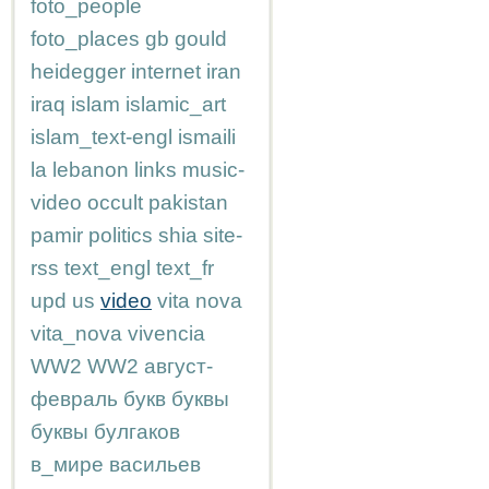
foto_people
foto_places
gb
gould
heidegger
internet
iran
iraq
islam
islamic_art
islam_text-engl
ismaili
la
lebanon
links
music-
video
occult
pakistan
pamir
politics
shia
site-
rss
text_engl
text_fr
upd
us
video
vita nova
vita_nova
vivencia
WW2
WW2
август-
февраль
букв
буквы
буквы
булгаков
в_мире
васильев