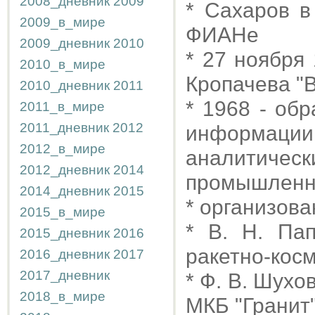
2008_дневник
2009
* Сахаров в
2009_в_мире
ФИАНе
2009_дневник
2010
* 27 ноября
2010_в_мире
Кропачева "
2010_дневник
2011
* 1968 - об
2011_в_мире
2011_дневник
2012
информации
2012_в_мире
аналити
2012_дневник
2014
промышленн
2014_дневник
2015
* организова
2015_в_мире
* В. Н. Пап
2015_дневник
2016
ракетно-косм
2016_дневник
2017
2017_дневник
* Ф. В. Шухо
2018_в_мире
МКБ "Гранит