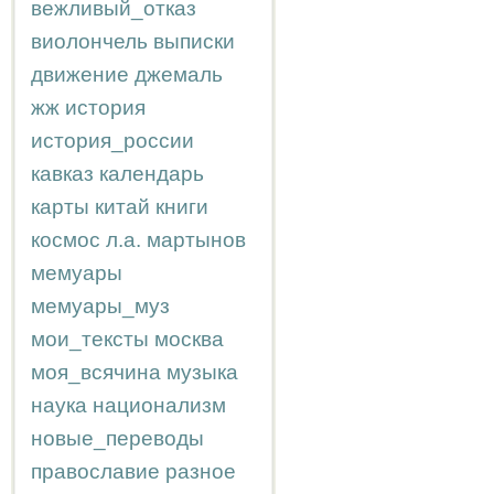
вежливый_отказ
виолончель
выписки
движение
джемаль
жж
история
история_россии
кавказ
календарь
карты
китай
книги
космос
л.а.
мартынов
мемуары
мемуары_муз
мои_тексты
москва
моя_всячина
музыка
наука
национализм
новые_переводы
православие
разное