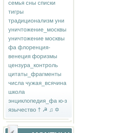
семья
сны
списки
тигры
традиционализм
уни
уничтожение_москвы
уничтожение москвы
фа
флоренция-
венеция
форизмы
цензура_контроль
цитаты_фрагменты
числа
чужая_всячина
школа
энциклопедия_фа
ю-з
язычество
†
☭
♫
✡