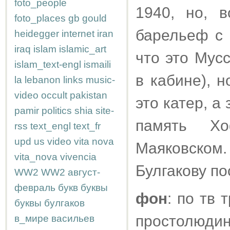
foto_people
1940, но, 
foto_places
gb
gould
барельеф с 
heidegger
internet
iran
iraq
islam
islamic_art
что это Мус
islam_text-engl
ismaili
в кабине), 
la
lebanon
links
music-
video
occult
pakistan
это катер, а
pamir
politics
shia
site-
память Х
rss
text_engl
text_fr
upd
us
video
vita nova
Маяковском
vita_nova
vivencia
Булгакову по
WW2
WW2
август-
февраль
букв
буквы
фон
: по тв
буквы
булгаков
простолюдин
в_мире
васильев