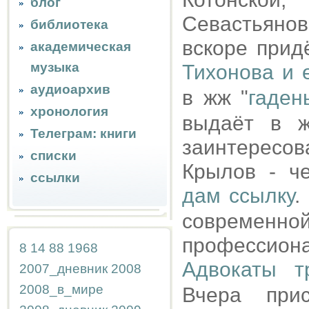
блог
Севастьянов
библиотека
вскоре прид
академическая
музыка
Тихонова и 
аудиоархив
в жж "
гаде
хронология
выдаёт в ж
Телеграм: книги
заинтересо
списки
Крылов - че
ссылки
дам ссылку
.
совреме
профессион
8
14
88
1968
Адвокаты т
2007_дневник
2008
2008_в_мире
Вчера пр