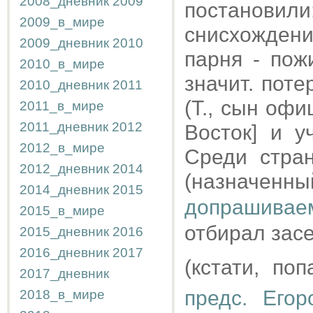
2008_дневник
2009
постанови
2009_в_мире
снисхождени
2009_дневник
2010
парня - пож
2010_в_мире
значит. поте
2010_дневник
2011
(Т., сын оф
2011_в_мире
2011_дневник
2012
Восток] и у
2012_в_мире
Среди стра
2012_дневник
2014
(назначенны
2014_дневник
2015
допрашиваем
2015_в_мире
отбирал засе
2015_дневник
2016
2016_дневник
2017
(кстати, поп
2017_дневник
предс. Его
2018_в_мире