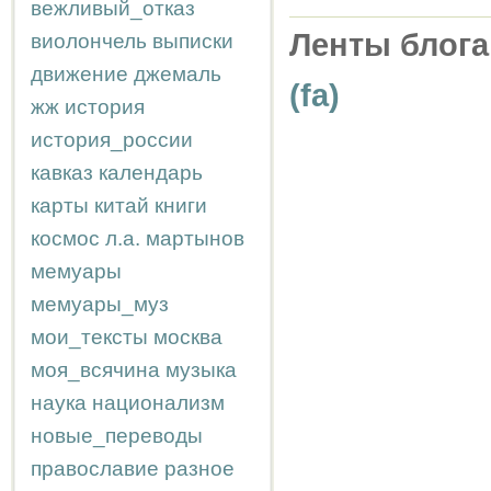
вежливый_отказ
Ленты блога
виолончель
выписки
движение
джемаль
(fa)
жж
история
история_россии
кавказ
календарь
карты
китай
книги
космос
л.а.
мартынов
мемуары
мемуары_муз
мои_тексты
москва
моя_всячина
музыка
наука
национализм
новые_переводы
православие
разное