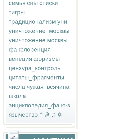
семья
сны
списки
тигры
традиционализм
уни
уничтожение_москвы
уничтожение москвы
фа
флоренция-
венеция
форизмы
цензура_контроль
цитаты_фрагменты
числа
чужая_всячина
школа
энциклопедия_фа
ю-з
язычество
†
☭
♫
✡