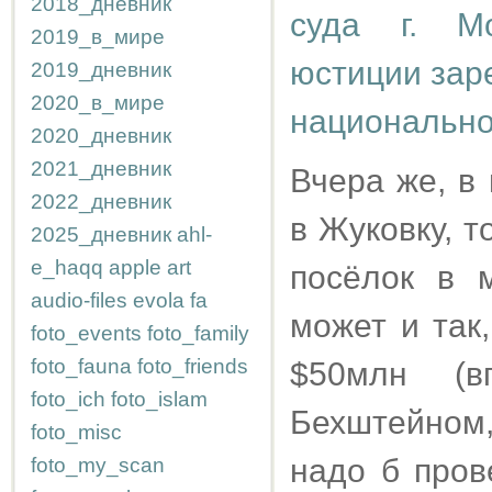
2018_дневник
суда г. Мо
2019_в_мире
юстиции зар
2019_дневник
2020_в_мире
национально
2020_дневник
2021_дневник
Вчера же, в
2022_дневник
в Жуковку, 
2025_дневник
ahl-
e_haqq
apple
art
посёлок в 
audio-files
evola
fa
может и так
foto_events
foto_family
foto_fauna
foto_friends
$50млн (в
foto_ich
foto_islam
Бехштейном,
foto_misc
надо б пров
foto_my_scan