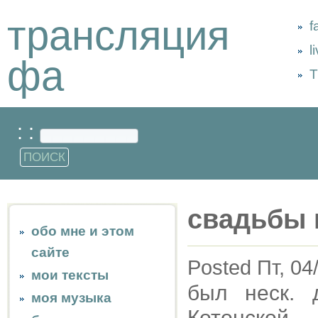
трансляция
f
l
фа
Т
: :
свадьбы 
обо мне и этом
сайте
Posted Пт, 04
мои тексты
был неск. 
моя музыка
Котонско