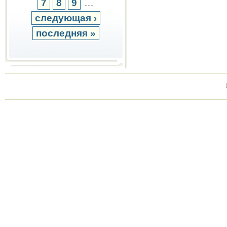
7
8
9
…
следующая ›
последняя »