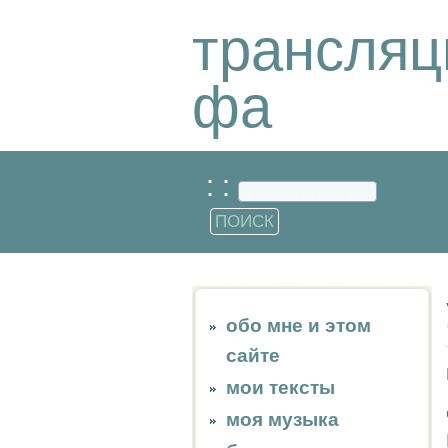
трансляц
фа
: :
обо мне и этом
сайте
мои тексты
моя музыка