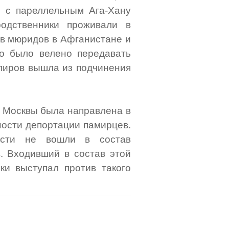
 с пареллельным Ага-Хану
одственники проживали в
ов мюридов в Афганистане и
го было велено передавать
ь пиров вышла из подчинения
з Москвы была направлена в
ности депортации памирцев.
ости не вошли в состав
. Входивший в состав этой
ки выступал против такого