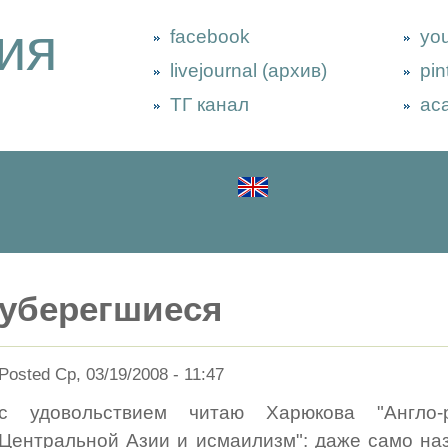
ия
facebook
yo
livejournal (архив)
pin
ТГ канал
ac
уберегшиеся
Posted Ср, 03/19/2008 - 11:47
с удовольствием читаю Харюкова "Англо-
Центральной Азии и исмаилизм": даже само наз