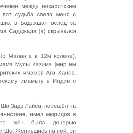
ечиями между низаритским
 вот судьба свела меня с
вших в Бадахшан вслед за
ама Садджада (а) скрывался
о Маланга в 12м колене),
мама Мусы Казима [мир им
аритских имамов Ага Ханов.
тскому имамату в Индии с
 Шо Задэ Лайса, перешёл на
ганистане, имел мюридов в
его жён была дочерью
и Шо. Женившись на ней, он