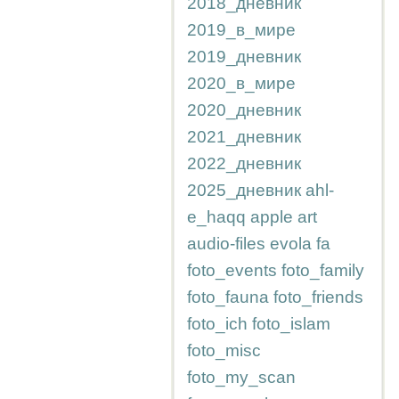
2018_дневник
2019_в_мире
2019_дневник
2020_в_мире
2020_дневник
2021_дневник
2022_дневник
2025_дневник
ahl-
e_haqq
apple
art
audio-files
evola
fa
foto_events
foto_family
foto_fauna
foto_friends
foto_ich
foto_islam
foto_misc
foto_my_scan