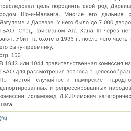
преследовал цель породнить свой род Дарвиш
родом Шо-и-Маланга. Многие его дальние р
Язгулеме и Дарвазе. У него было до 7 000 двор
ГБАО. Спец. фирманом Ага Хана III через не
закят. Убит на охоте в 1936 г., после чего част
его сыну-преемнику.
стр. 156
В 1943 или 1944 правительственная комиссия и
ГБАО для рассмотрения вопроса о целесообраз
По чистой случайности памирские народн
депортированных и репрессированных народов
комиссии исламовед Л.И.Климович категоричес
шага.
(fa)