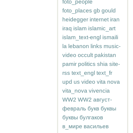
foto_people
foto_places
gb
gould
heidegger
internet
iran
iraq
islam
islamic_art
islam_text-engl
ismaili
la
lebanon
links
music-
video
occult
pakistan
pamir
politics
shia
site-
rss
text_engl
text_fr
upd
us
video
vita nova
vita_nova
vivencia
WW2
WW2
август-
февраль
букв
буквы
буквы
булгаков
в_мире
васильев