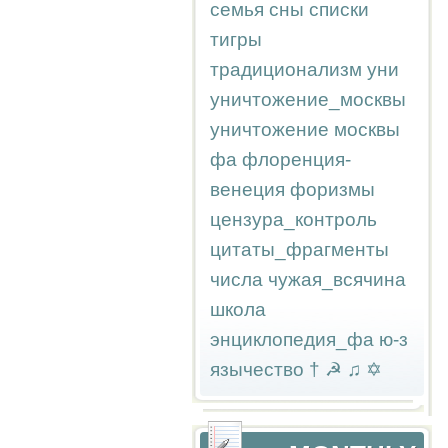
семья
сны
списки
тигры
традиционализм
уни
уничтожение_москвы
уничтожение москвы
фа
флоренция-
венеция
форизмы
цензура_контроль
цитаты_фрагменты
числа
чужая_всячина
школа
энциклопедия_фа
ю-з
язычество
†
☭
♫
✡