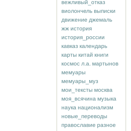
вежливый_отказ
виолончель
выписки
движение
джемаль
жж
история
история_россии
кавказ
календарь
карты
китай
книги
космос
л.а.
мартынов
мемуары
мемуары_муз
мои_тексты
москва
моя_всячина
музыка
наука
национализм
новые_переводы
православие
разное