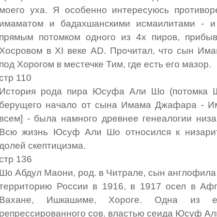
моего уха.
Я особенно интересуюсь противор
имаматом и бадахшанскими исмаилитами - и
прямым потомком одного из 4х пиров, прибы
Хосровом в XI веке AD. Прочитал, что сын Им
под Хорогом в местечке Тим, где есть его мазор.
стр 110
История рода пира Юсуфа Али Шо (потомка Ш
берущего начало от сына Имама Джафара - И
всем] - была намного древнее генеалогии низ
Всю жизнь Юсуф Али Шо относился к низари
долей скептицизма.
стр 136
Шо Абдул Маони, род. в Читрале, сын англофила
территорию России в 1916, в 1917 осел в Аф
Вахане, Ишкашиме, Хороге. Одна из 
репрессированного сов. властью сеида Юсуф Ал