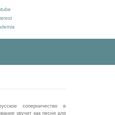
utube
terest
ademia
русское соперничество в
вание звучит как песня для