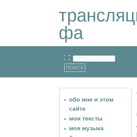
трансляц
фа
: :
обо мне и этом
сайте
мои тексты
моя музыка