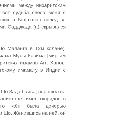
ечиями между низаритским
 вот судьба свела меня с
вших в Бадахшан вслед за
ама Садджада (а) скрывался
о Маланга в 12м колене),
мама Мусы Казима [мир им
аритских имамов Ага Ханов.
тскому имамату в Индии с
 Шо Задэ Лайса, перешёл на
ганистане, имел мюридов в
его жён была дочерью
и Шо. Женившись на ней, он