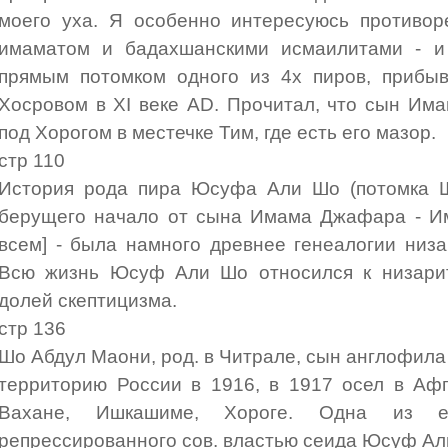
моего уха.
Я особенно интересуюсь противор
имаматом и бадахшанскими исмаилитами - и
прямым потомком одного из 4х пиров, прибы
Хосровом в XI веке AD. Прочитал, что сын Им
под Хорогом в местечке Тим, где есть его мазор.
стр 110
История рода пира Юсуфа Али Шо (потомка Ш
берущего начало от сына Имама Джафара - И
всем] - была намного древнее генеалогии низ
Всю жизнь Юсуф Али Шо относился к низари
долей скептицизма.
стр 136
Шо Абдул Маони, род. в Читрале, сын англофила
территорию России в 1916, в 1917 осел в Аф
Вахане, Ишкашиме, Хороге. Одна из 
репрессированного сов. властью сеида Юсуф Ал