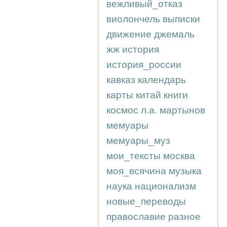
вежливый_отказ
виолончель
выписки
движение
джемаль
жж
история
история_россии
кавказ
календарь
карты
китай
книги
космос
л.а.
мартынов
мемуары
мемуары_муз
мои_тексты
москва
моя_всячина
музыка
наука
национализм
новые_переводы
православие
разное