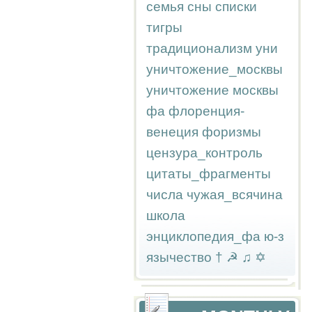
семья
сны
списки
тигры
традиционализм
уни
уничтожение_москвы
уничтожение москвы
фа
флоренция-
венеция
форизмы
цензура_контроль
цитаты_фрагменты
числа
чужая_всячина
школа
энциклопедия_фа
ю-з
язычество
†
☭
♫
✡