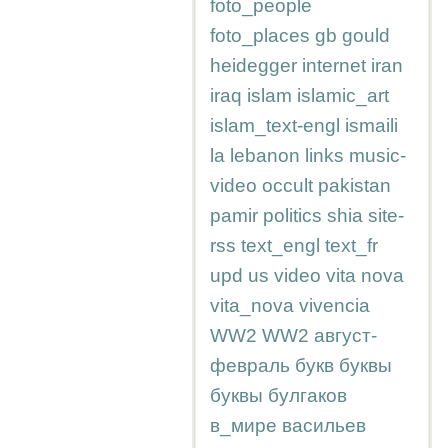
foto_people
foto_places
gb
gould
heidegger
internet
iran
iraq
islam
islamic_art
islam_text-engl
ismaili
la
lebanon
links
music-
video
occult
pakistan
pamir
politics
shia
site-
rss
text_engl
text_fr
upd
us
video
vita nova
vita_nova
vivencia
WW2
WW2
август-
февраль
букв
буквы
буквы
булгаков
в_мире
васильев