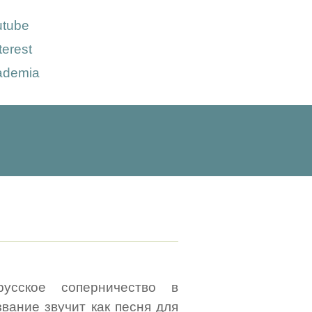
utube
terest
ademia
русское соперничество в
вание звучит как песня для