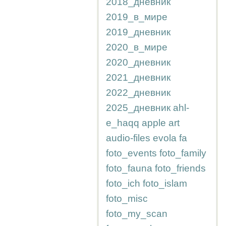
2018_дневник
2019_в_мире
2019_дневник
2020_в_мире
2020_дневник
2021_дневник
2022_дневник
2025_дневник
ahl-
e_haqq
apple
art
audio-files
evola
fa
foto_events
foto_family
foto_fauna
foto_friends
foto_ich
foto_islam
foto_misc
foto_my_scan