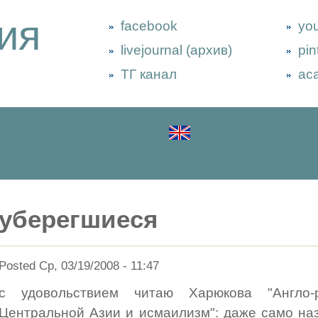
ия
facebook
yo
livejournal (архив)
pin
ТГ канал
ac
уберегшиеся
Posted Ср, 03/19/2008 - 11:47
с удовольствием читаю Харюкова "Англо-
Центральной Азии и исмаилизм": даже само наз