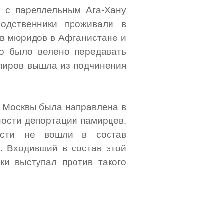
 с пареллельным Ага-Хану
одственники проживали в
ов мюридов в Афганистане и
го было велено передавать
ь пиров вышла из подчинения
з Москвы была направлена в
ности депортации памирцев.
ости не вошли в состав
. Входивший в состав этой
ки выступал против такого