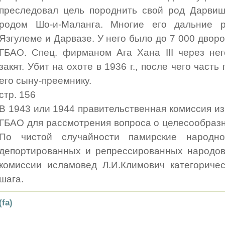
преследовал цель породнить свой род Дарвиш
родом Шо-и-Маланга. Многие его дальние р
Язгулеме и Дарвазе. У него было до 7 000 двор
ГБАО. Спец. фирманом Ага Хана III через не
закят. Убит на охоте в 1936 г., после чего част
его сыну-преемнику.
стр. 156
В 1943 или 1944 правительственная комиссия и
ГБАО для рассмотрения вопроса о целесообраз
По чистой случайности памирские народн
депортированных и репрессированных народов
комиссии исламовед Л.И.Климович категоричес
шага.
(fa)