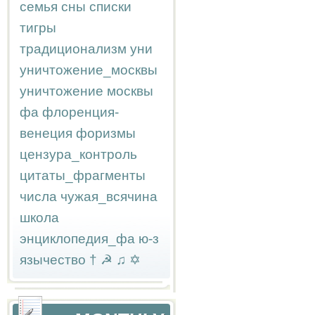
семья
сны
списки
тигры
традиционализм
уни
уничтожение_москвы
уничтожение москвы
фа
флоренция-
венеция
форизмы
цензура_контроль
цитаты_фрагменты
числа
чужая_всячина
школа
энциклопедия_фа
ю-з
язычество
†
☭
♫
✡