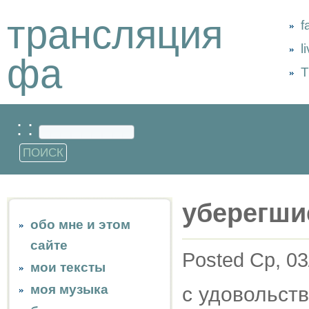
трансляция
f
l
фа
Т
: :
уберегши
обо мне и этом
сайте
Posted Ср, 03
мои тексты
моя музыка
с удовольст