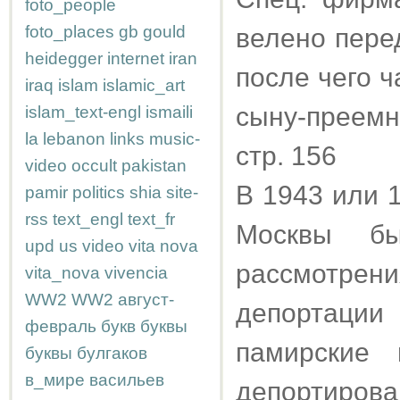
foto_people
foto_places
gb
gould
велено перед
heidegger
internet
iran
после чего 
iraq
islam
islamic_art
сыну-преемн
islam_text-engl
ismaili
la
lebanon
links
music-
стр. 156
video
occult
pakistan
В 1943 или 
pamir
politics
shia
site-
rss
text_engl
text_fr
Москвы б
upd
us
video
vita nova
рассмотрен
vita_nova
vivencia
WW2
WW2
август-
депортации
февраль
букв
буквы
памирские
буквы
булгаков
в_мире
васильев
депортирова