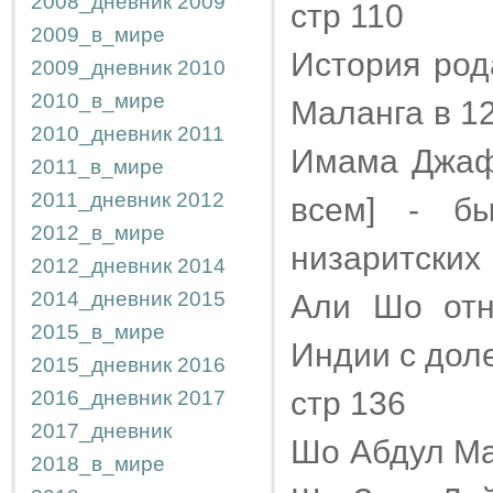
2008_дневник
2009
стр 110
2009_в_мире
История ро
2009_дневник
2010
2010_в_мире
Маланга в 1
2010_дневник
2011
Имама Джаф
2011_в_мире
2011_дневник
2012
всем] - бы
2012_в_мире
низаритских
2012_дневник
2014
2014_дневник
2015
Али Шо отн
2015_в_мире
Индии с дол
2015_дневник
2016
стр 136
2016_дневник
2017
2017_дневник
Шо Абдул Ма
2018_в_мире