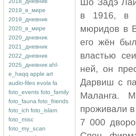
Шо Задэ Лай
2018_дневник
2019_в_мире
в 1916, в 
2019_дневник
мюридов в В
2020_в_мире
2020_дневник
его жён был
2021_дневник
властью се
2022_дневник
2025_дневник
ahl-
ней, он пре
e_haqq
apple
art
Дарвиш с п
audio-files
evola
fa
foto_events
foto_family
Маланга. М
foto_fauna
foto_friends
проживали в
foto_ich
foto_islam
foto_misc
7 000 двор
foto_my_scan
Спец. фирма