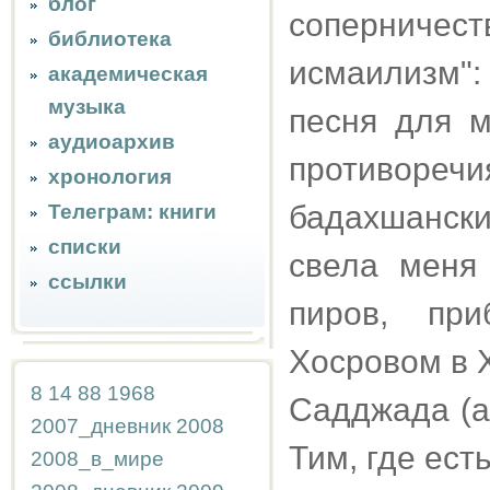
блог
сопернич
библиотека
исмаилизм"
академическая
музыка
песня для 
аудиоархив
противоречи
хронология
бадахшанск
Телеграм: книги
списки
свела меня
ссылки
пиров, пр
Хосровом в 
8
14
88
1968
Садджада (а
2007_дневник
2008
Тим, где ест
2008_в_мире