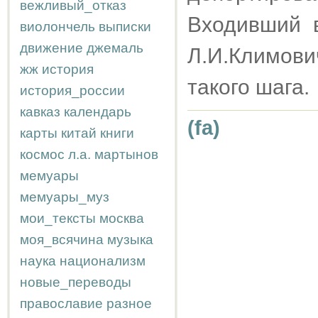
вежливый_отказ
Входивший 
виолончель
выписки
движение
джемаль
Л.И.Климов
жж
история
такого шага.
история_россии
кавказ
календарь
(fa)
карты
китай
книги
космос
л.а.
мартынов
мемуары
мемуары_муз
мои_тексты
москва
моя_всячина
музыка
наука
национализм
новые_переводы
православие
разное