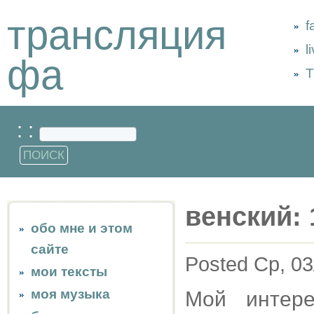
трансляция
f
l
фа
Т
: :
венский: 
обо мне и этом
сайте
Posted Ср, 03
мои тексты
моя музыка
Мой интер