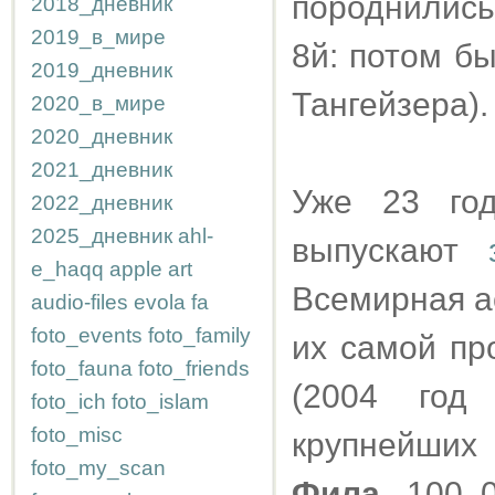
породнились
2018_дневник
2019_в_мире
8й: потом б
2019_дневник
Тангейзера).
2020_в_мире
2020_дневник
2021_дневник
Уже 23 год
2022_дневник
2025_дневник
ahl-
выпускают
e_haqq
apple
art
Всемирная а
audio-files
evola
fa
foto_events
foto_family
их самой пр
foto_fauna
foto_friends
(2004 год
foto_ich
foto_islam
foto_misc
крупнейших
foto_my_scan
Фила
, 100 