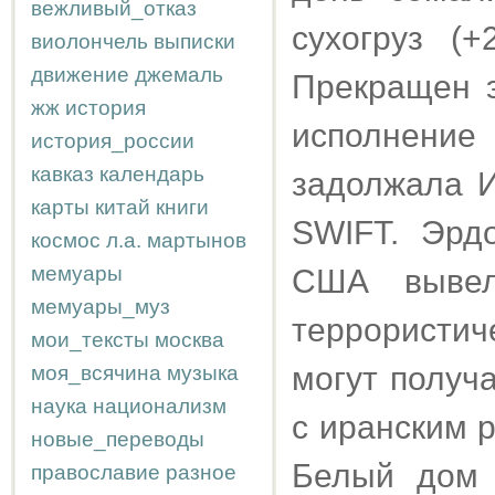
вежливый_отказ
сухогруз (
виолончель
выписки
движение
джемаль
Прекращен э
жж
история
исполнение 
история_россии
кавказ
календарь
задолжала И
карты
китай
книги
SWIFT. Эрдо
космос
л.а.
мартынов
мемуары
США вывел
мемуары_муз
террористи
мои_тексты
москва
могут получ
моя_всячина
музыка
наука
национализм
с иранским 
новые_переводы
Белый дом 
православие
разное