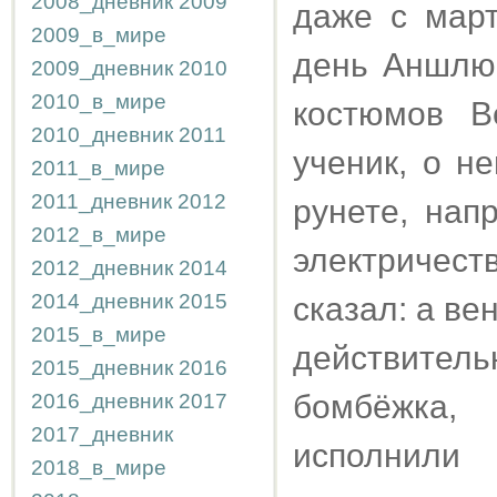
2008_дневник
2009
даже с март
2009_в_мире
день Аншлю
2009_дневник
2010
2010_в_мире
костюмов В
2010_дневник
2011
ученик, о н
2011_в_мире
2011_дневник
2012
рунете, нап
2012_в_мире
электричес
2012_дневник
2014
2014_дневник
2015
сказал: а ве
2015_в_мире
действите
2015_дневник
2016
бомбёжка,
2016_дневник
2017
2017_дневник
исполнил
2018_в_мире