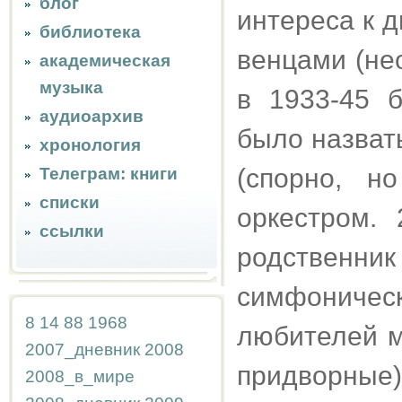
блог
интереса к д
библиотека
венцами (не
академическая
музыка
в 1933-45 
аудиоархив
было назват
хронология
(спорно, н
Телеграм: книги
списки
оркестром.
ссылки
родственн
симфоничес
8
14
88
1968
любителей м
2007_дневник
2008
придворные)
2008_в_мире