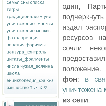
семья
сны
списки
один, Пар
тигры
подчеркнуть
традиционализм
уни
уничтожение_москвы
издал распо
уничтожение москвы
ресурсов н
фа
флоренция-
венеция
форизмы
сочли нек
цензура_контроль
предоставил
цитаты_фрагменты
числа
чужая_всячина
положение.
школа
фон
:
в свя
энциклопедия_фа
ю-з
язычество
†
☭
♫
✡
уничтожена 
из сети
: