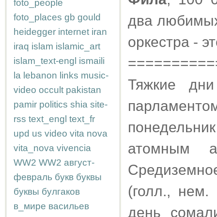
foto_people
foto_places
gb
gould
два любимых
heidegger
internet
iran
оркестра - э
iraq
islam
islamic_art
==========
islam_text-engl
ismaili
la
lebanon
links
music-
Тяжкие дни
video
occult
pakistan
парламенто
pamir
politics
shia
site-
rss
text_engl
text_fr
понедельн
upd
us
video
vita nova
атомным а
vita_nova
vivencia
WW2
WW2
август-
Средиземно
февраль
букв
буквы
(голл., нем
буквы
булгаков
в_мире
васильев
день сомал