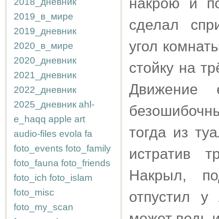
накрою и по
2018_дневник
2019_в_мире
сделал спр
2019_дневник
угол комнаты
2020_в_мире
2020_дневник
стойку на т
2021_дневник
Движение 
2022_дневник
2025_дневник
ahl-
безошибочны
e_haqq
apple
art
тогда из ту
audio-files
evola
fa
foto_events
foto_family
истратив т
foto_fauna
foto_friends
Накрыл, п
foto_ich
foto_islam
foto_misc
отпустил у
foto_my_scan
может ведь и