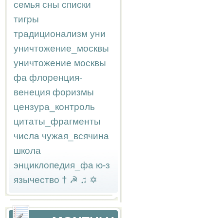
семья
сны
списки
тигры
традиционализм
уни
уничтожение_москвы
уничтожение москвы
фа
флоренция-
венеция
форизмы
цензура_контроль
цитаты_фрагменты
числа
чужая_всячина
школа
энциклопедия_фа
ю-з
язычество
†
☭
♫
✡