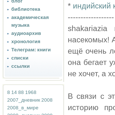
блог
*
индийский 
библиотека
------------------
академическая
музыка
shakariazi
аудиоархив
насекомых! А
хронология
ещё очень л
Телеграм: книги
списки
она бегает 
ссылки
не хочет, а 
8
14
88
1968
В связи с э
2007_дневник
2008
историю пр
2008_в_мире