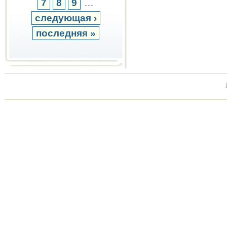
7
8
9
…
следующая ›
последняя »