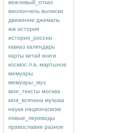
вежливый_отказ
виолончель
выписки
движение
джемаль
жж
история
история_россии
кавказ
календарь
карты
китай
книги
космос
л.а.
мартынов
мемуары
мемуары_муз
мои_тексты
москва
моя_всячина
музыка
наука
национализм
новые_переводы
православие
разное