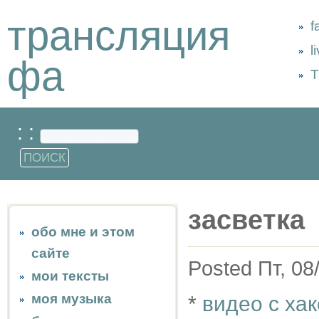
трансляция
f
l
фа
Т
: :
засветка
обо мне и этом
сайте
Posted Пт, 08
мои тексты
моя музыка
*
видео с ха