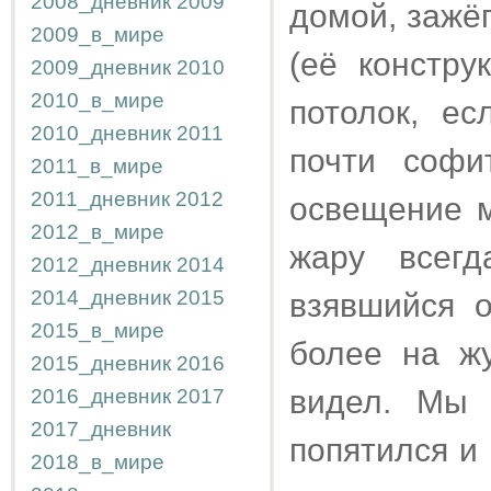
2008_дневник
2009
домой, зажёг
2009_в_мире
(её констру
2009_дневник
2010
2010_в_мире
потолок, ес
2010_дневник
2011
почти софи
2011_в_мире
2011_дневник
2012
освещение м
2012_в_мире
жару всегд
2012_дневник
2014
2014_дневник
2015
взявшийся 
2015_в_мире
более на ж
2015_дневник
2016
видел. Мы 
2016_дневник
2017
2017_дневник
попятился и 
2018_в_мире