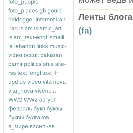
foto_people
foto_places
gb
gould
Ленты блога
heidegger
internet
iran
iraq
islam
islamic_art
(fa)
islam_text-engl
ismaili
la
lebanon
links
music-
video
occult
pakistan
pamir
politics
shia
site-
rss
text_engl
text_fr
upd
us
video
vita nova
vita_nova
vivencia
WW2
WW2
август-
февраль
букв
буквы
буквы
булгаков
в_мире
васильев