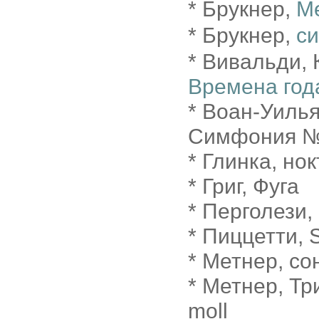
* Брукнер,
М
* Брукнер,
с
* Вивальди,
Времена год
* Воан-Уилья
Симфония №
* Глинка, но
* Григ, Фуга
* Перголези,
* Пиццетти, S
* Метнер, со
* Метнер, Тр
moll