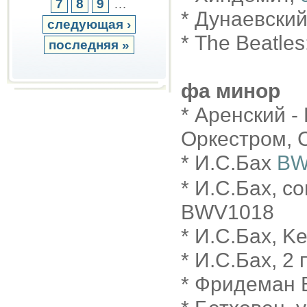
7
8
9
…
* Дунаевски
следующая ›
* The Beatles
последняя »
фа минор
* Аренский -
Оркестром, С
* И.С.Бах
BW
* И.С.Бах, с
BWV1018
* И.С.Бах, 
* И.С.Бах, 2
* Фридеман Б