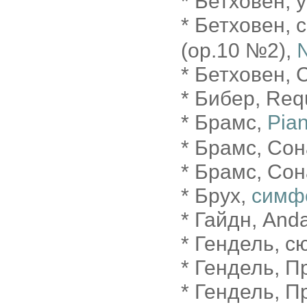
* Бетховен, 
* Бетховен, 
(op.10 №2),
* Бетховен, 
* Бибер, Requ
* Брамс,
Pian
* Брамс, Сон
* Брамс, Со
* Брух,
симф
* Гайдн, And
* Гендель, с
* Гендель, 
* Гендель, 