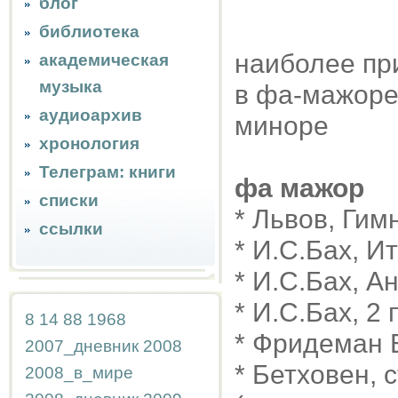
блог
библиотека
наиболее пр
академическая
музыка
в фа-мажоре
аудиоархив
миноре
хронология
Телеграм: книги
фа мажор
списки
* Львов, Гим
ссылки
* И.С.Бах, И
* И.С.Бах, 
* И.С.Бах, 2
8
14
88
1968
* Фридеман 
2007_дневник
2008
* Бетховен, 
2008_в_мире