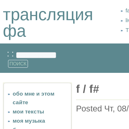
трансляция
f
l
фа
Т
: :
f / f#
обо мне и этом
сайте
Posted Чт, 08
мои тексты
моя музыка