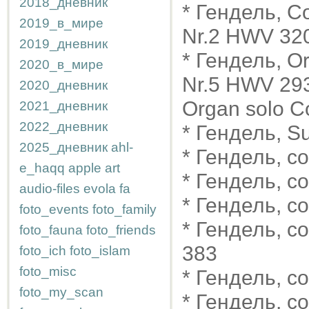
2018_дневник
* Гендель, Co
2019_в_мире
Nr.2 HWV 320
2019_дневник
* Гендель, O
2020_в_мире
Nr.5 HWV 293
2020_дневник
Organ solo 
2021_дневник
2022_дневник
* Гендель, Su
2025_дневник
ahl-
* Гендель, с
e_haqq
apple
art
* Гендель, 
audio-files
evola
fa
* Гендель, с
foto_events
foto_family
* Гендель, с
foto_fauna
foto_friends
383
foto_ich
foto_islam
foto_misc
* Гендель, 
foto_my_scan
* Гендель, с