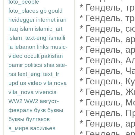
foto_people
* Гендель, т
foto_places
gb
gould
* Гендель, т
heidegger
internet
iran
* Гендель, с
iraq
islam
islamic_art
* Гендель, а
islam_text-engl
ismaili
la
lebanon
links
music-
* Гендель, а
video
occult
pakistan
* Гендель, 
pamir
politics
shia
site-
* Гендель, Ч
rss
text_engl
text_fr
* Гендель, К
upd
us
video
vita nova
* Гендель, 
vita_nova
vivencia
* Гендель, 
WW2
WW2
август-
февраль
букв
буквы
* Гендель, 
буквы
булгаков
* Гендель, а
в_мире
васильев
* Гендель, а