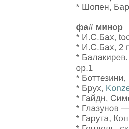
* Шопен, Бар
фа# минор
* И.С.Бах, t
* И.С.Бах, 2
* Балакирев
op.1
* Боттезини,
* Брух,
Konze
* Гайдн, Си
* Глазунов
* Гарута, Ко
* Гендель, с