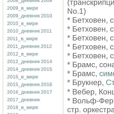
2008_дневник
2009
(транскрипци
2009_в_мире
No.1)
2009_дневник
2010
* Бетховен, 
2010_в_мире
* Бетховен, 
2010_дневник
2011
* Бетховен, 
2011_в_мире
* Бетховен,
2011_дневник
2012
2012_в_мире
* Бетховен,
2012_дневник
2014
* Брамс, сон
2014_дневник
2015
* Брамс,
сим
2015_в_мире
* Брукнер,
Ст
2015_дневник
2016
* Вебер, Кон
2016_дневник
2017
* Вольф-Фер
2017_дневник
2018_в_мире
стр. оркестр