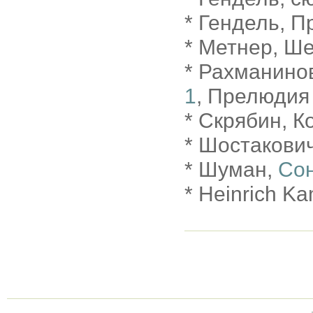
* Гендель, 
* Метнер, Ше
* Рахманино
1
, Прелюдия
* Скрябин, Ко
* Шостакович
* Шуман,
Сон
* Heinrich K