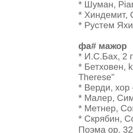
* Шуман, Pia
* Хиндемит,
* Рустем Яхи
фа# мажор
* И.С.Бах, 2
* Бетховен, 
Therese"
* Верди, хор 
* Малер, Си
* Метнер, Со
* Скрябин, 
Поэма op. 3