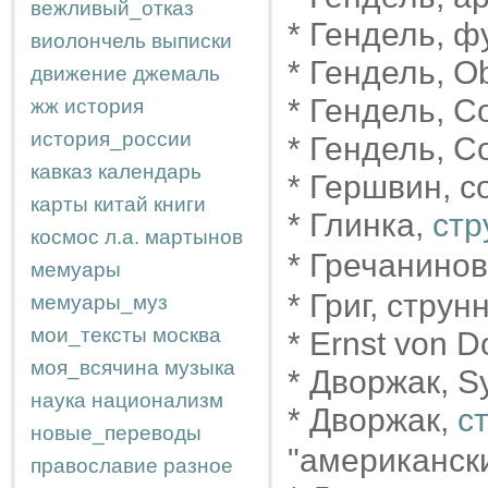
вежливый_отказ
* Гендель, ф
виолончель
выписки
* Гендель, 
движение
джемаль
* Гендель, C
жж
история
история_россии
* Гендель, C
кавказ
календарь
* Гершвин, co
карты
китай
книги
* Глинка,
стр
космос
л.а.
мартынов
* Гречанино
мемуары
* Григ, струн
мемуары_муз
мои_тексты
москва
* Ernst von 
моя_всячина
музыка
* Дворжак, 
наука
национализм
* Дворжак,
с
новые_переводы
"американск
православие
разное