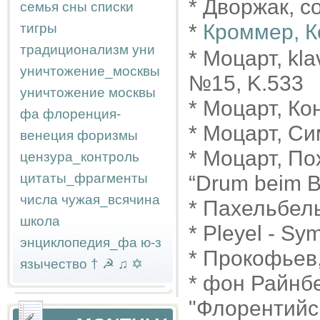
* Дворжак, с
семья
сны
списки
*
Кроммер, К
тигры
традиционализм
уни
* Моцарт, kl
уничтожение_москвы
№15, K.533
уничтожение москвы
* Моцарт, Ко
фа
флоренция-
* Моцарт, С
венеция
форизмы
* Моцарт, По
цензура_контроль
цитаты_фрагменты
“Drum beim B
числа
чужая_всячина
* Пахельбел
школа
* Pleyel - S
энциклопедия_фа
ю-з
* Прокофьев
язычество
†
☭
♫
✡
* фон Райнб
"Флорентийск