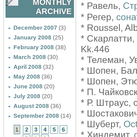
MONTHLY
* Равель,
Ст
ARCHIVE
* Регер,
сона
* Roussel, Alb
December 2007
(3)
* Скарлатти, 
January 2008
(25)
February 2008
(38)
Kk.446
March 2008
(30)
* Телеман, Ув
April 2008
(32)
* Шопен, Бал
May 2008
(36)
* Шопен, Этю
June 2008
(20)
* П. Чайковс
July 2008
(20)
* Р. Штраус, c
August 2008
(36)
* Шостакович
September 2008
(14)
* Шуберт,
Oc
1
2
3
4
5
6
* Хиндемит,