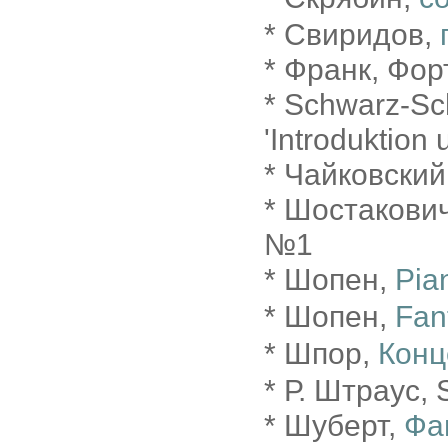
* Свиридов,
* Франк, Фор
* Schwarz-Sc
'Introduktion 
* Чайковски
* Шостакови
№1
* Шопен,
Pia
* Шопен,
Fan
* Шпор,
Конц
* Р. Штраус, 
* Шуберт,
Фа