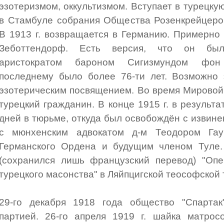
эзотеризмом, оккультизмом. Вступает в турецку
в Стамбуле собрания Общества Розенкрейцеров
В 1913 г. возвращается в Германию. Примерно
Зеботтендорф. Есть версия, что он бы
аристократом бароном Сигизмундом фон
последнему было более 76-ти лет. Возможно 
эзотерическим посвящением. Во время Мировой
турецкий гражданин. В конце 1915 г. в результ
дней в тюрьме, откуда был освобождён с извине
с мюнхенским адвокатом д-м Теодором Гауб
Германского Ордена и будущим членом Туле.
(сохранился лишь французский перевод) "Опе
турецкого масонства" в Ляйпцигской теософской
29-го декабря 1918 года общество "Спартак
партией. 26-го апреля 1919 г. шайка матрос