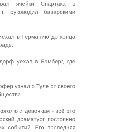
ывал ячейки Спартака в
г. руководил баварскими
риехал в Германию до конца
раде.
дорф уехал в Бамберг, где
офер узнал о Туле от своего
бщества.
коголю и девочкам - всё это
арский драматург постоянно
их событий. Его последняя