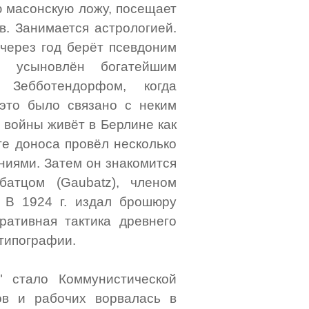
ю масонскую ложу, посещает
. Занимается астрологией.
 через год берёт псевдоним
л усыновлён богатейшим
 Зебботендорфом, когда
это было связано с неким
 войны живёт в Берлине как
ате доноса провёл несколько
ниями. Затем он знакомится
атцом (Gaubatz), членом
 В 1924 г. издал брошюру
ративная тактика древнего
 типографии.
" стало Коммунистической
ов и рабочих ворвалась в