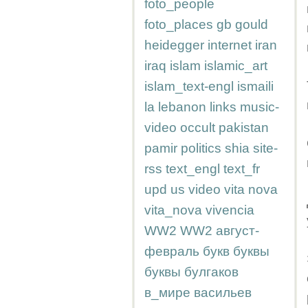
foto_people
foto_places
gb
gould
heidegger
internet
iran
iraq
islam
islamic_art
islam_text-engl
ismaili
la
lebanon
links
music-
video
occult
pakistan
pamir
politics
shia
site-
rss
text_engl
text_fr
upd
us
video
vita nova
vita_nova
vivencia
WW2
WW2
август-
февраль
букв
буквы
буквы
булгаков
в_мире
васильев