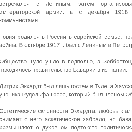
встречался с Лениным, затем организов
императорской армии, а с декабря 1918 
коммунистами.
Товия родился в России в еврейской семье, п
войны. В октябре 1917 г. был с Лениным в Петрог
Общество Туле ушло в подполье, а Зебботтен
находилось правительство Баварии в изгнании.
Дитрих Экхардт был лишь гостем в Туле, а Хаусх
ученика Рудольфа Гессе, который был членом О
Эстетические склонности Экхардта, любовь к ал
снимает с него аскетическое забрало, но бав
размышляет о духовном подтексте политическ