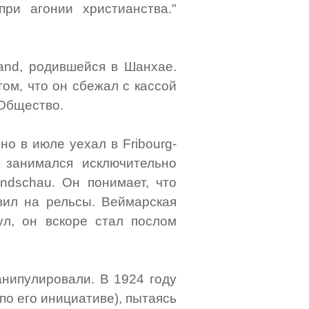
ри агонии христианства."
land, родившейся в Шанхае.
том, что он сбежал с кассой
 Общество.
но в июле уехал в Fribourg-
н занимался исключительно
undschau. Он понимает, что
вил на рельсы. Веймарская
л, он вскоре стал послом
анипулировали. В 1924 году
по его инициативе), пытаясь