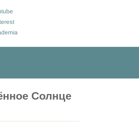
utube
terest
ademia
ённое Солнце