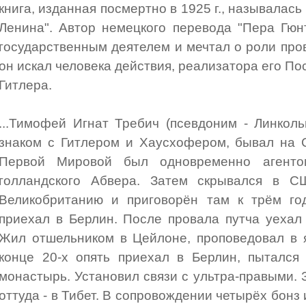
книга, изданная посмертно в 1925 г., называлас
Ленина". Автор немецкого перевода "Пера Гюн
государственным деятелем и мечтал о роли пров
он искал человека действия, реализатора его По
Гитлера.
...Тимофей Игнат Требич (псевдоним - Линколь
знаком с Гитлером и Хаусхофером, бывал на 
Первой Мировой был одновременно агенто
голландского Абвера. Затем скрывался в С
Великобританию и приговорён там к трём год
приехал в Берлин. После провала путча уехал
Жил отшельником в Цейлоне, проповедовал в 
конце 20-х опять приехал в Берлин, пытался
монастырь. Установил связи с ультра-правыми. 
оттуда - в Тибет. В сопровождении четырёх бонз