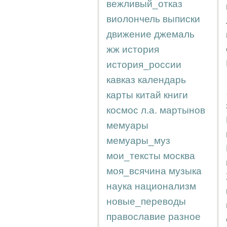
вежливый_отказ
виолончель
выписки
движение
джемаль
жж
история
история_россии
кавказ
календарь
карты
китай
книги
космос
л.а.
мартынов
мемуары
мемуары_муз
мои_тексты
москва
моя_всячина
музыка
наука
национализм
новые_переводы
православие
разное