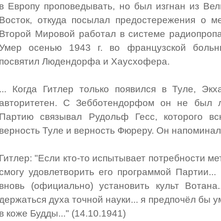
в Европу проповедывать, но был изгнан из Ве
Восток, откуда посылал предостережения о м
Второй Мировой работал в системе радиопропа
Умер осенью 1943 г. во французской больн
посвятил Людендорфа и Хаусхофера.
... Когда Гитлер только появился в Туле, Эк
авторитетен. С Зебботендорфом он не был 
Партию связывал Рудольф Гесс, которого в
верность Туле и верность Фюреру. Он напоминал
Гитлер: "Если кто-то испытывает потребности ме
смогу удовлетворить его программой Партии...
вновь (официально) установить культ Вотана
держаться духа точной науки... я предпочёл бы у
в коже Будды..." (14.10.1941)