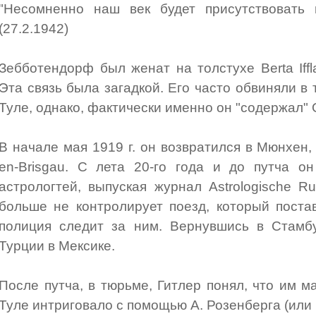
"Несомненно наш век будет присутствовать п
(27.2.1942)
Зебботендорф был женат на толстухе Berta Iff
Эта связь была загадкой. Его часто обвиняли в 
Туле, однако, фактически именно он "содержал"
В начале мая 1919 г. он возвратился в Мюнхен, 
en-Brisgau. С лета 20-го года и до путча о
астрологтей, выпуская журнал Astrologische R
больше не контролирует поезд, который поста
полиция следит за ним. Вернувшись в Стамбу
Турции в Мексике.
После путча, в тюрьме, Гитлер понял, что им м
Туле интриговало с помощью А. Розенберга (или 