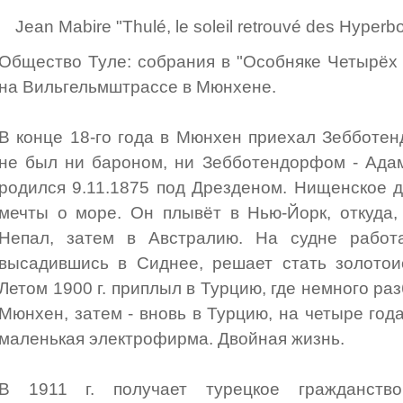
Jean Mabire "Thulé, le soleil retrouvé des Hyperbo
Общество Туле: собрания в "Особняке Четырёх С
на Вильгельмштрассе в Мюнхене.
В конце 18-го года в Мюнхен приехал Зебботе
не был ни бароном, ни Зебботендорфом - Ада
родился 9.11.1875 под Дрезденом. Нищенское д
мечты о море. Он плывёт в Нью-Йорк, откуда,
Непал, затем в Австралию. На судне работа
высадившись в Сиднее, решает стать золотоис
Летом 1900 г. приплыл в Турцию, где немного раз
Мюнхен, затем - вновь в Турцию, на четыре год
маленькая электрофирма. Двойная жизнь.
В 1911 г. получает турецкое гражданство