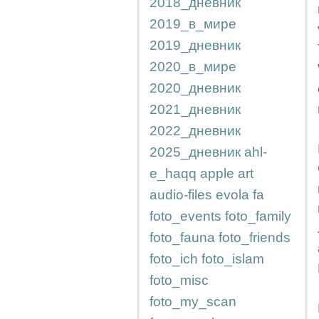
2018_дневник
2019_в_мире
2019_дневник
2020_в_мире
2020_дневник
2021_дневник
2022_дневник
2025_дневник
ahl-
e_haqq
apple
art
audio-files
evola
fa
foto_events
foto_family
foto_fauna
foto_friends
foto_ich
foto_islam
foto_misc
foto_my_scan