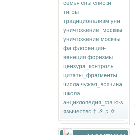
семья
сны
списки
тигры
традиционализм
уни
уничтожение_москвы
уничтожение москвы
фа
флоренция-
венеция
форизмы
цензура_контроль
цитаты_фрагменты
числа
чужая_всячина
школа
энциклопедия_фа
ю-з
язычество
†
☭
♫
✡