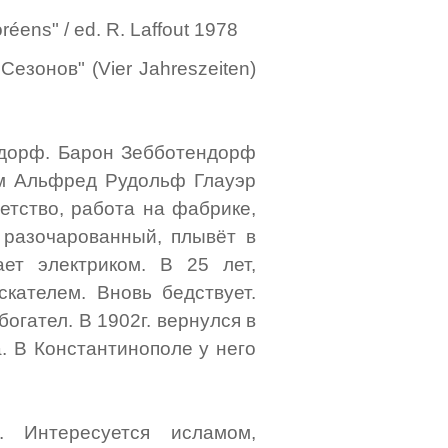
réens" / ed. R. Laffout 1978
езонов" (Vier Jahreszeiten)
ндорф. Барон Зебботендорф
м Альфред Рудольф Глауэр
етство, работа на фабрике,
 разочарованный, плывёт в
ет электриком. В 25 лет,
кателем. Вновь бедствует.
богател. В 1902г. вернулся в
а. В Константинополе у него
. Интересуется исламом,