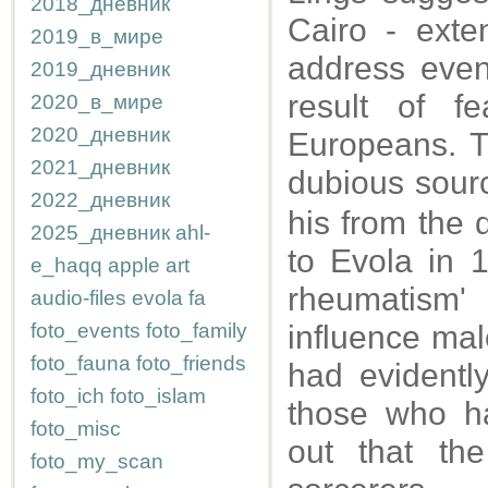
2018_дневник
Cairo - exte
2019_в_мире
address even
2019_дневник
result of f
2020_в_мире
2020_дневник
Europeans. Th
2021_дневник
dubious sour
2022_дневник
his from the 
2025_дневник
ahl-
to Evola in 
e_haqq
apple
art
rheumatism'
audio-files
evola
fa
foto_events
foto_family
influence mal
foto_fauna
foto_friends
had evidently
foto_ich
foto_islam
those who ha
foto_misc
out that th
foto_my_scan