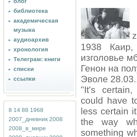
блог
библиотека
академическая
музыка
z
аудиоархив
1938 Каир,
хронология
изголовье мб 
Телеграм: книги
Генон на пол
списки
Эволе 28.03.
ссылки
"It's certain
could have t
less certain 
8
14
88
1968
2007_дневник
2008
the way wh
2008_в_мире
something wh