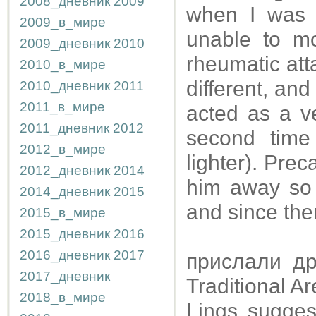
2008_дневник
2009
when I was f
2009_в_мире
unable to m
2009_дневник
2010
rheumatic att
2010_в_мире
different, an
2010_дневник
2011
2011_в_мире
acted as a ve
2011_дневник
2012
second time
2012_в_мире
lighter). Pre
2012_дневник
2014
him away so 
2014_дневник
2015
and since th
2015_в_мире
2015_дневник
2016
2016_дневник
2017
прислали др
2017_дневник
Traditional Ar
2018_в_мире
Lings suggest