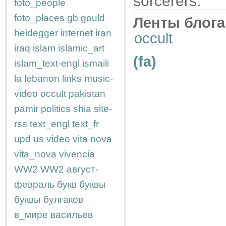
sorcerers.
foto_people
foto_places
gb
gould
Ленты блога
heidegger
internet
iran
occult
iraq
islam
islamic_art
(fa)
islam_text-engl
ismaili
la
lebanon
links
music-
video
occult
pakistan
pamir
politics
shia
site-
rss
text_engl
text_fr
upd
us
video
vita nova
vita_nova
vivencia
WW2
WW2
август-
февраль
букв
буквы
буквы
булгаков
в_мире
васильев