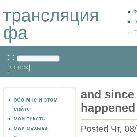
трансляция
f
l
фа
Т
: :
and since
обо мне и этом
happened
сайте
мои тексты
Posted Чт, 08
моя музыка