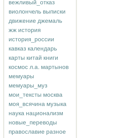
вежливый_отказ
виолончель
выписки
движение
джемаль
жж
история
история_россии
кавказ
календарь
карты
китай
книги
космос
л.а.
мартынов
мемуары
мемуары_муз
мои_тексты
москва
моя_всячина
музыка
наука
национализм
новые_переводы
православие
разное