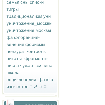
семья
сны
списки
тигры
традиционализм
уни
уничтожение_москвы
уничтожение москвы
фа
флоренция-
венеция
форизмы
цензура_контроль
цитаты_фрагменты
числа
чужая_всячина
школа
энциклопедия_фа
ю-з
язычество
†
☭
♫
✡