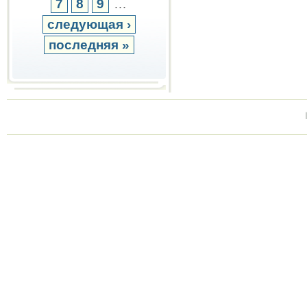
7
8
9
…
следующая ›
последняя »