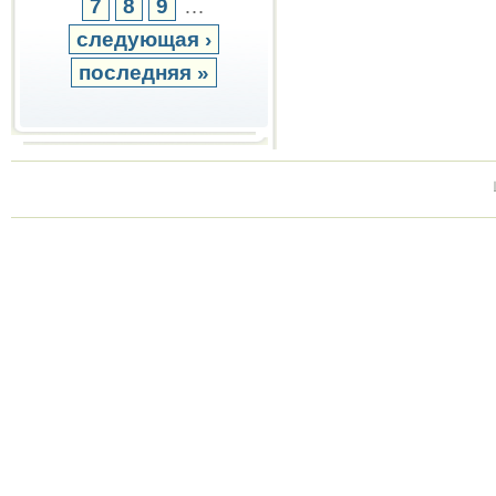
7
8
9
…
следующая ›
последняя »