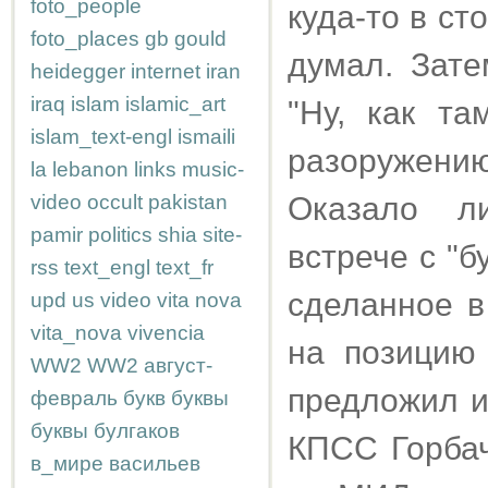
foto_people
куда-то в ст
foto_places
gb
gould
думал. Зате
heidegger
internet
iran
iraq
islam
islamic_art
"Ну, как т
islam_text-engl
ismaili
разоружению
la
lebanon
links
music-
video
occult
pakistan
Оказало л
pamir
politics
shia
site-
встрече с "
rss
text_engl
text_fr
сделанное в
upd
us
video
vita nova
vita_nova
vivencia
на позицию
WW2
WW2
август-
предложил и
февраль
букв
буквы
буквы
булгаков
КПСС Горбач
в_мире
васильев