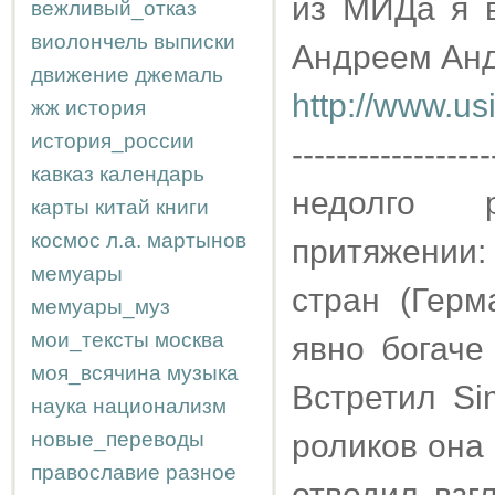
из МИДа я в
вежливый_отказ
виолончель
выписки
Андреем Анд
движение
джемаль
http://www.us
жж
история
история_россии
------------------
кавказ
календарь
недолго 
карты
китай
книги
космос
л.а.
мартынов
притяжении:
мемуары
стран (Герм
мемуары_муз
мои_тексты
москва
явно богаче
моя_всячина
музыка
Встретил Si
наука
национализм
новые_переводы
роликов она 
православие
разное
отводил взг