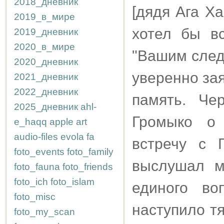
2018_дневник
[дядя Ага Ха
2019_в_мире
хотел бы вс
2019_дневник
2020_в_мире
"Вашим след
2020_дневник
уверенно за
2021_дневник
2022_дневник
память. Че
2025_дневник
ahl-
Громыко о 
e_haqq
apple
art
audio-files
evola
fa
встречу с 
foto_events
foto_family
выслушал м
foto_fauna
foto_friends
foto_ich
foto_islam
единого во
foto_misc
наступило т
foto_my_scan