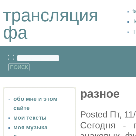
трансляция
f
l
фа
Т
: :
разное
обо мне и этом
сайте
Posted Пт, 11
мои тексты
Сегодня - 
моя музыка
знаковых фи