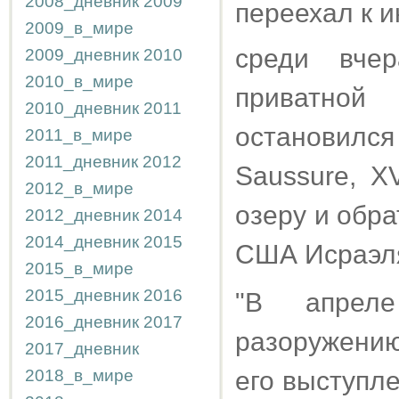
2008_дневник
2009
переехал к 
2009_в_мире
среди вче
2009_дневник
2010
2010_в_мире
приватной 
2010_дневник
2011
остановилс
2011_в_мире
2011_дневник
2012
Saussure, X
2012_в_мире
озеру и обр
2012_дневник
2014
2014_дневник
2015
США Исраэл
2015_в_мире
2015_дневник
2016
"В апрел
2016_дневник
2017
разоружени
2017_дневник
2018_в_мире
его выступл