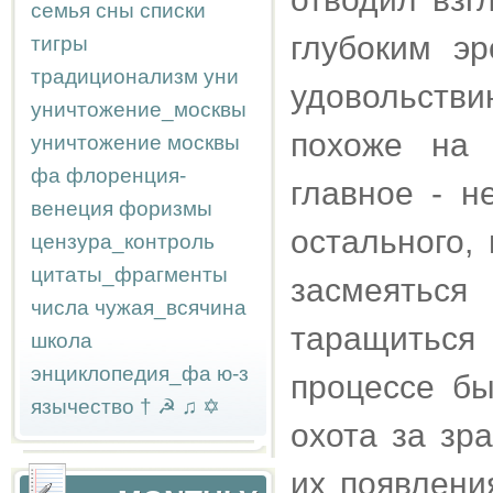
семья
сны
списки
глубоким э
тигры
традиционализм
уни
удовольстви
уничтожение_москвы
похоже на 
уничтожение москвы
фа
флоренция-
главное - н
венеция
форизмы
остального,
цензура_контроль
цитаты_фрагменты
засмеяться
числа
чужая_всячина
таращиться 
школа
энциклопедия_фа
ю-з
процессе б
язычество
†
☭
♫
✡
охота за зр
их появлени