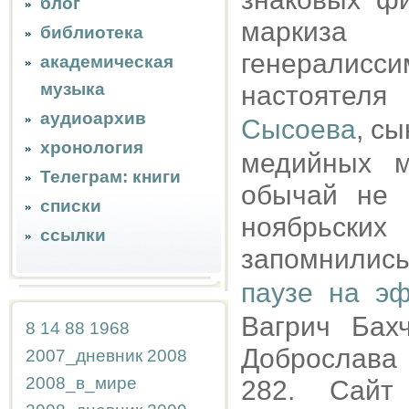
блог
маркиза
библиотека
генералис
академическая
музыка
настоятел
аудиоархив
Сысоева
, сы
хронология
медийных м
Телеграм: книги
обычай не г
списки
ноябрьски
ссылки
запомнились
паузе на э
Вагрич Бахч
8
14
88
1968
Доброслава 
2007_дневник
2008
2008_в_мире
282. Сайт