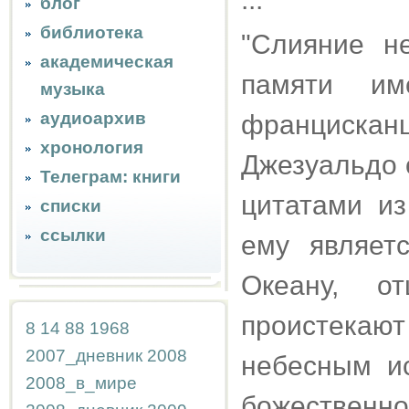
блог
библиотека
"Слияние н
академическая
памяти им
музыка
аудиоархив
франциска
хронология
Джезуальдо 
Телеграм: книги
цитатами из
списки
ссылки
ему являет
Океану, о
проистекаю
8
14
88
1968
2007_дневник
2008
небесным ис
2008_в_мире
божественно