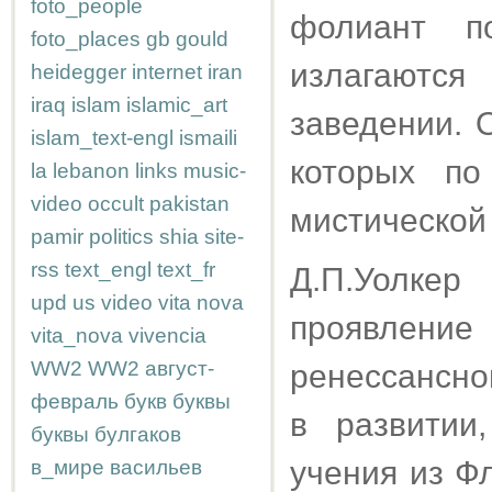
foto_people
фолиант п
foto_places
gb
gould
излагаютс
heidegger
internet
iran
iraq
islam
islamic_art
заведении. 
islam_text-engl
ismaili
которых по
la
lebanon
links
music-
video
occult
pakistan
мистической
pamir
politics
shia
site-
rss
text_engl
text_fr
Д.П.Уолкер
upd
us
video
vita nova
проявлен
vita_nova
vivencia
WW2
WW2
август-
ренессансно
февраль
букв
буквы
в развитии
буквы
булгаков
учения из Ф
в_мире
васильев