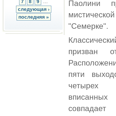
7
8
9
…
Паолини п
следующая ›
мистическ
последняя »
"Семерке".
Классически
призван о
Расположени
пяти выход
четырех р
вписанных
совпадае