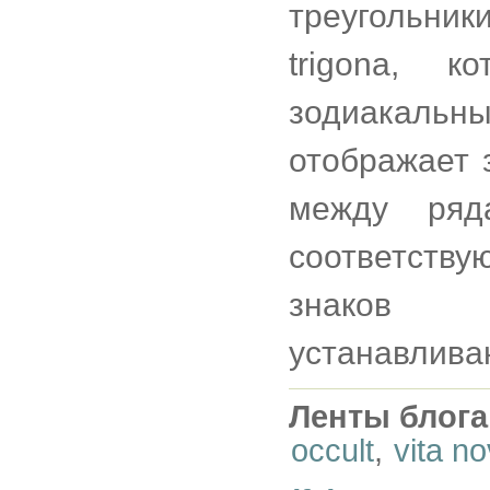
треугольник
trigona, 
зодиакальны
отображает 
между ряд
соответств
знаков и
устанавлива
Ленты блога
occult
,
vita n