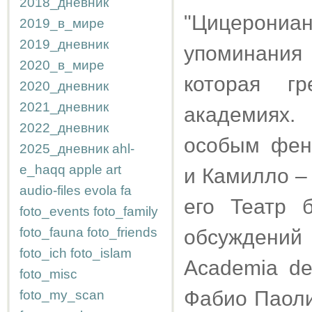
2018_дневник
"Цицерониан
2019_в_мире
2019_дневник
упоминания
2020_в_мире
которая г
2020_дневник
2021_дневник
академиях.
2022_дневник
особым фен
2025_дневник
ahl-
e_haqq
apple
art
и Камилло –
audio-files
evola
fa
его Театр 
foto_events
foto_family
foto_fauna
foto_friends
обсуждений
foto_ich
foto_islam
Academia de
foto_misc
Фабио Паоли
foto_my_scan