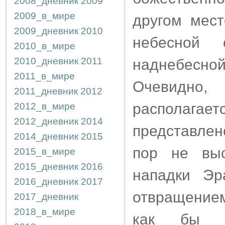
2008_дневник
2009
2009_в_мире
другом мес
2009_дневник
2010
небесной 
2010_в_мире
2010_дневник
2011
наднебесн
2011_в_мире
Очевидно
2011_дневник
2012
располагаетс
2012_в_мире
2012_дневник
2014
представлен
2014_дневник
2015
пор не выс
2015_в_мире
2015_дневник
2016
нападки Эр
2016_дневник
2017
отвращением
2017_дневник
2018_в_мире
как бы н