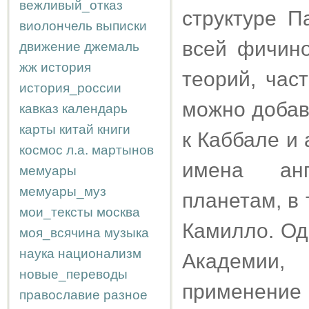
вежливый_отказ
структуре П
виолончель
выписки
всей фичино
движение
джемаль
жж
история
теорий, час
история_россии
можно добав
кавказ
календарь
карты
китай
книги
к Каббале и
космос
л.а.
мартынов
имена анг
мемуары
мемуары_муз
планетам, в 
мои_тексты
москва
Камилло. Од
моя_всячина
музыка
наука
национализм
Академии,
новые_переводы
применение
православие
разное