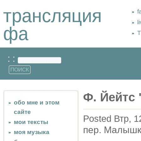
трансляция
f
l
фа
Т
: :
Ф. Йейтс
обо мне и этом
сайте
Posted Втр, 1
мои тексты
пер. Малыш
моя музыка
...