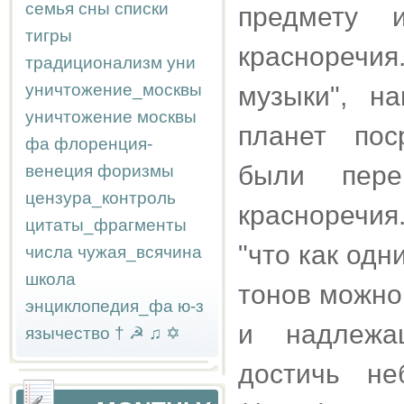
семья
сны
списки
предмету и
тигры
красноречия
традиционализм
уни
уничтожение_москвы
музыки", н
уничтожение москвы
планет пос
фа
флоренция-
были пере
венеция
форизмы
цензура_контроль
красноречия
цитаты_фрагменты
"что как од
числа
чужая_всячина
школа
тонов можно
энциклопедия_фа
ю-з
и надлежа
язычество
†
☭
♫
✡
достичь не