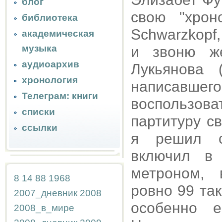
блог
свою "хроно
библиотека
Schwarzkopf,
академическая
музыка
и звоню ж
аудиоархив
Лукьянова 
хронология
написавшег
Телеграм: книги
воспользов
списки
партитуру св
ссылки
я решил сд
включил в
метроном, 
8
14
88
1968
ровно 99 так
2007_дневник
2008
особенно 
2008_в_мире