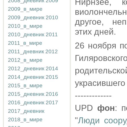
Нирнзее, 
2008_дневник
2009
2009_в_мире
виолончель
2009_дневник
2010
другое, не
2010_в_мире
этих дней.
2010_дневник
2011
2011_в_мире
26 ноября п
2011_дневник
2012
Гиляровск
2012_в_мире
2012_дневник
2014
родительс
2014_дневник
2015
украсившего 
2015_в_мире
-------------
2015_дневник
2016
2016_дневник
2017
UPD
фон
: 
2017_дневник
"
Люди соору
2018_в_мире