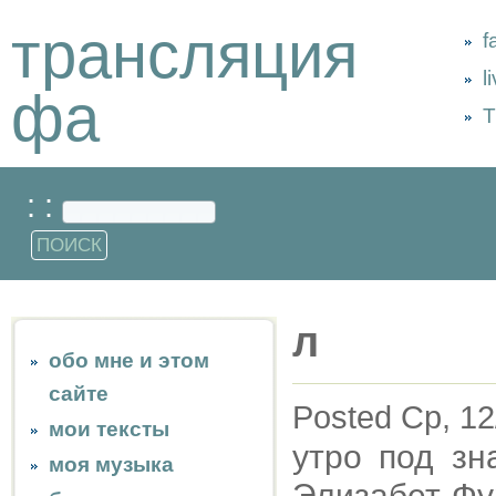
трансляция
f
l
фа
Т
: :
л
обо мне и этом
сайте
Posted Ср, 12
мои тексты
утро под зн
моя музыка
Элизабет Фу