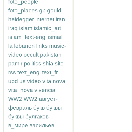
foto_people
foto_places
gb
gould
heidegger
internet
iran
iraq
islam
islamic_art
islam_text-engl
ismaili
la
lebanon
links
music-
video
occult
pakistan
pamir
politics
shia
site-
rss
text_engl
text_fr
upd
us
video
vita nova
vita_nova
vivencia
WW2
WW2
август-
февраль
букв
буквы
буквы
булгаков
в_мире
васильев