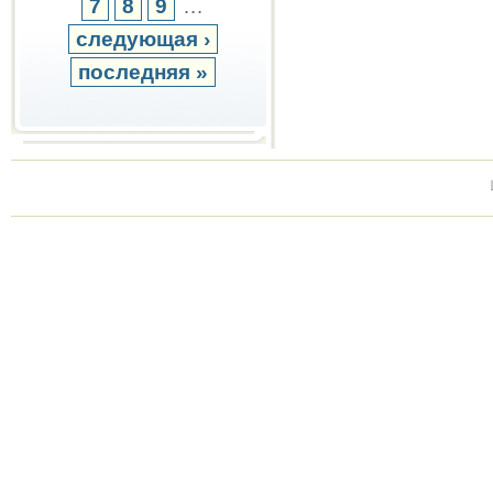
7
8
9
…
следующая ›
последняя »