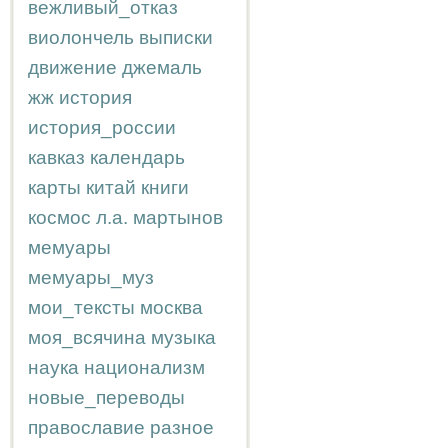
вежливый_отказ
виолончель
выписки
движение
джемаль
жж
история
история_россии
кавказ
календарь
карты
китай
книги
космос
л.а.
мартынов
мемуары
мемуары_муз
мои_тексты
москва
моя_всячина
музыка
наука
национализм
новые_переводы
православие
разное