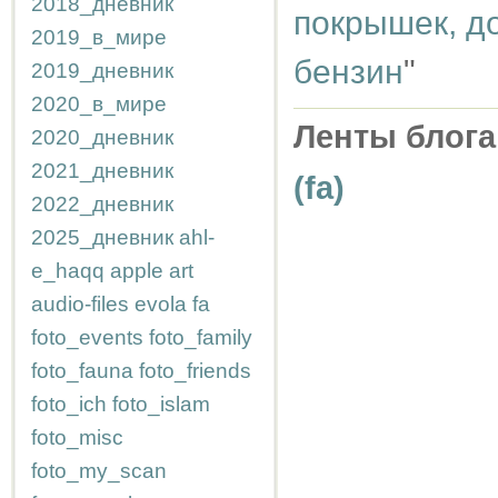
2018_дневник
покрышек, д
2019_в_мире
бензин
"
2019_дневник
2020_в_мире
Ленты блога
2020_дневник
2021_дневник
(fa)
2022_дневник
2025_дневник
ahl-
e_haqq
apple
art
audio-files
evola
fa
foto_events
foto_family
foto_fauna
foto_friends
foto_ich
foto_islam
foto_misc
foto_my_scan