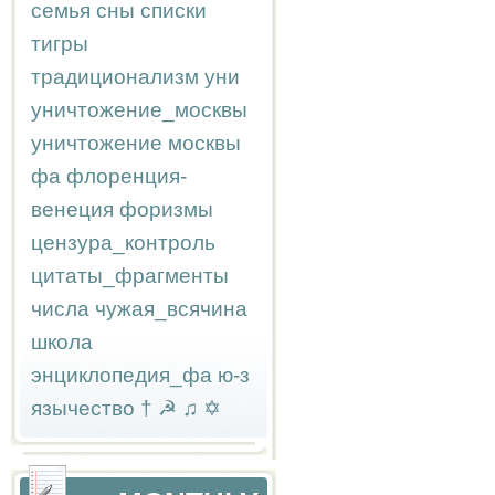
семья
сны
списки
тигры
традиционализм
уни
уничтожение_москвы
уничтожение москвы
фа
флоренция-
венеция
форизмы
цензура_контроль
цитаты_фрагменты
числа
чужая_всячина
школа
энциклопедия_фа
ю-з
язычество
†
☭
♫
✡