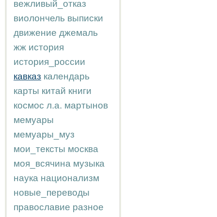
вежливый_отказ
виолончель
выписки
движение
джемаль
жж
история
история_россии
кавказ
календарь
карты
китай
книги
космос
л.а.
мартынов
мемуары
мемуары_муз
мои_тексты
москва
моя_всячина
музыка
наука
национализм
новые_переводы
православие
разное