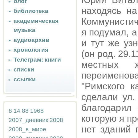
блог
находясь на
библиотека
Коммунистич
академическая
музыка
я подумал, 
аудиоархив
и тут же уз
хронология
(он род. 29.1
Телеграм: книги
местных ж
списки
переименова
ссылки
"Римского 
сделали ул
благодарил 
8
14
88
1968
которую я пр
2007_дневник
2008
нет зданий 
2008_в_мире