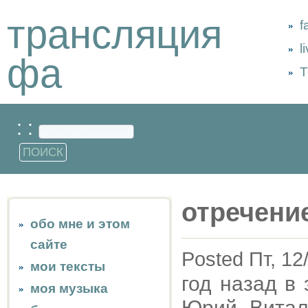
трансляция
f
l
фа
Т
: :
отречени
обо мне и этом
сайте
Posted Пт, 12
мои тексты
год назад в 
моя музыка
Юрий Витал