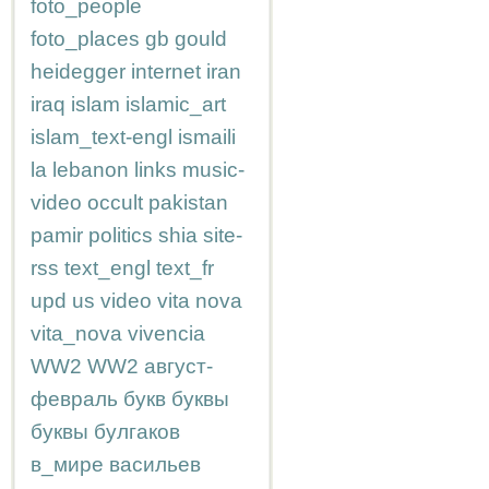
foto_people
foto_places
gb
gould
heidegger
internet
iran
iraq
islam
islamic_art
islam_text-engl
ismaili
la
lebanon
links
music-
video
occult
pakistan
pamir
politics
shia
site-
rss
text_engl
text_fr
upd
us
video
vita nova
vita_nova
vivencia
WW2
WW2
август-
февраль
букв
буквы
буквы
булгаков
в_мире
васильев