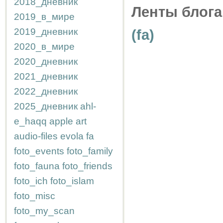
2018_дневник
Ленты блога
2019_в_мире
2019_дневник
(fa)
2020_в_мире
2020_дневник
2021_дневник
2022_дневник
2025_дневник
ahl-
e_haqq
apple
art
audio-files
evola
fa
foto_events
foto_family
foto_fauna
foto_friends
foto_ich
foto_islam
foto_misc
foto_my_scan