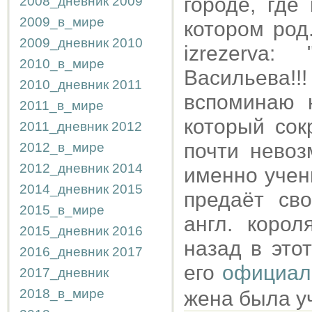
городе, где
2008_дневник
2009
2009_в_мире
котором род
2009_дневник
2010
izrezerva
2010_в_мире
Васильева!!
2010_дневник
2011
вспоминаю 
2011_в_мире
который сок
2011_дневник
2012
почти невоз
2012_в_мире
2012_дневник
2014
именно учен
2014_дневник
2015
предаёт св
2015_в_мире
англ. корол
2015_дневник
2016
назад в это
2016_дневник
2017
его
официал
2017_дневник
2018_в_мире
жена была у