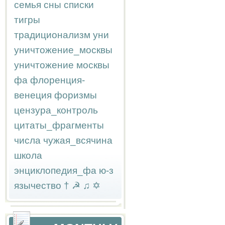
семья
сны
списки
тигры
традиционализм
уни
уничтожение_москвы
уничтожение москвы
фа
флоренция-
венеция
форизмы
цензура_контроль
цитаты_фрагменты
числа
чужая_всячина
школа
энциклопедия_фа
ю-з
язычество
†
☭
♫
✡