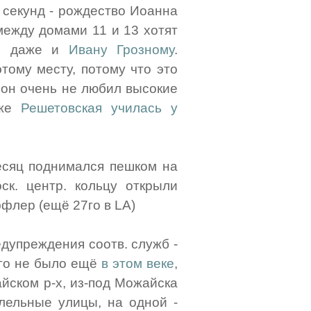
9 секунд - рождество Иоанна
 между домами 11 и 13 хотят
ле даже и
Ивану Грозному
.
тому месту, потому что это
 он очень не любил высокие
аже
Решетовская училась у
есяц поднимался пешком на
ск. центр. кольцу открыли
ффлер (ещё 27го в LA)
едупреждения соотв. служб -
ого не было ещё
в этом веке
,
йском р-х, из-под Можайска
ллельные улицы, на одной -