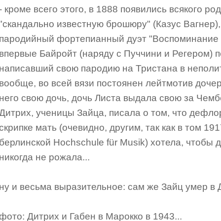
- кроме всего этого, в 1888 появились всякого р
"скандально известную брошюру" (Казус Вагнер)
пародийный фортепианный дуэт "Воспоминание о
впервые Байройт (наряду с Пуччини и Регером) 
написавший свою пародию на Тристана в неполит
вообще, во всей вязи постоянен лейтмотив дочер
него свою дочь, дочь Листа выдала свою за Чем
Дитрих, ученицы Зайца, писала о том, что дефл
скрипке мать (очевидно, другим, так как в том 19
берлинской Hochschule für Musik) хотела, чтобы 
никогда не рожала...
ну и весьма выразительное: сам же Зайц умер в Д
фото: Дитрих и Габен в Марокко в 1943...