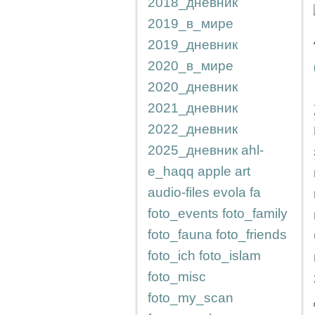
2018_дневник
2019_в_мире
2019_дневник
2020_в_мире
2020_дневник
2021_дневник
2022_дневник
2025_дневник
ahl-
e_haqq
apple
art
audio-files
evola
fa
foto_events
foto_family
foto_fauna
foto_friends
foto_ich
foto_islam
foto_misc
foto_my_scan