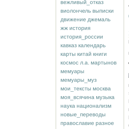
вежливый_отказ
виолончель
выписки
движение
джемаль
жж
история
история_россии
кавказ
календарь
карты
китай
книги
космос
л.а.
мартынов
мемуары
мемуары_муз
мои_тексты
москва
моя_всячина
музыка
наука
национализм
новые_переводы
православие
разное