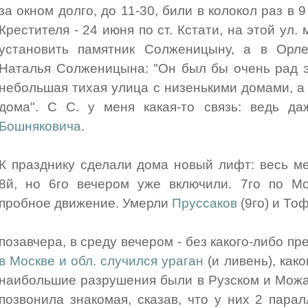
за окном долго, до 11-30, били в колокол раз в 
Крестителя - 24 июня по ст. Кстати, на этой ул.
установить памятник Солженицыну, а в Ор
Наталья Солженицына: "Он был бы очень рад э
небольшая тихая улица с низенькими домами, а
дома". С С. у меня какая-то связь: ведь д
Бошняковича
.
К празднику сделали дома новый лифт: весь м
8й, но 6го вечером уже включили. 7го по Мо
пробное движение. Умерли
Пруссаков
(9го) и То
позавчера, в среду вечером - без какого-либо пр
в Москве и обл. случился ураган
(и ливень), как
наибольшие разрушения были в Рузском и Можа
позвонила знакомая, сказав, что у них 2 пара