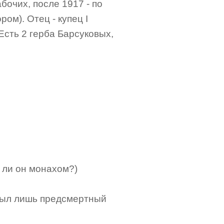
бочих, после 1917 - по
ом). Отец - купец I
 Есть 2 герба Барсуковых,
 ли он монахом?)
был лишь предсмертный