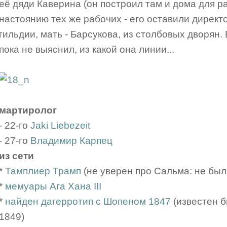
её дяди Каверина (он построил там и дома для ра
настоянию тех же рабочих - его оставили директор
гильдии, мать - Барсукова, из столбовых дворян.
пока не выяснил, из какой она линии...
мартиролог
- 22-го
Jaki Liebezeit
- 27-го
Владимир Карпец
из сети
*
Тамплиер Трамп
(не уверен про Сальма: не был
*
мемуары Ага Хана III
*
найден дагерротип с Шопеном 1847
(известен 
1849)