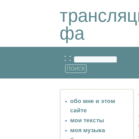
трансляц
фа
: :
обо мне и этом
сайте
мои тексты
моя музыка