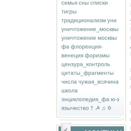
семья
сны
списки
тигры
традиционализм
уни
уничтожение_москвы
уничтожение москвы
фа
флоренция-
венеция
форизмы
цензура_контроль
цитаты_фрагменты
числа
чужая_всячина
школа
энциклопедия_фа
ю-з
язычество
†
☭
♫
✡