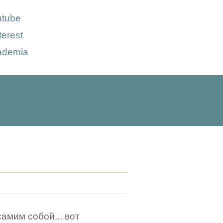
utube
terest
ademia
амим собой... вот