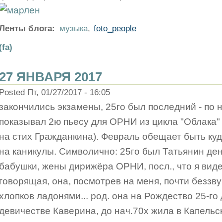
Ленты блога:
музыка
,
foto_people
(fa)
27 ЯНВАРЯ 2017
Posted Пт, 01/27/2017 - 16:05
закончились экзамены, 25го был последний - по
показывал 2ю пьесу для ОРНИ из цикла "Облака" 
на стих Гражданкина). Февраль обещает быть ку
на каникулы. Символично: 25го был Татьянин ден
бабушки, жены дирижёра ОРНИ, посл., что я виде
говорящая, она, посмотрев на меня, почти беззв
хлопков ладонями... род. она на Рождество 25-го д
девичестве Каверина, до нач.70х жила в Капельс