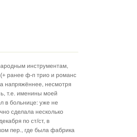
 народным инструментам,
(+ ранее ф-п трио и романс
да напряжённее, несмотря
ь, т.е. именины моей
л в больнице: уже не
учно сделала несколько
екабря по ст/ст, в
ком пер., где была фабрика