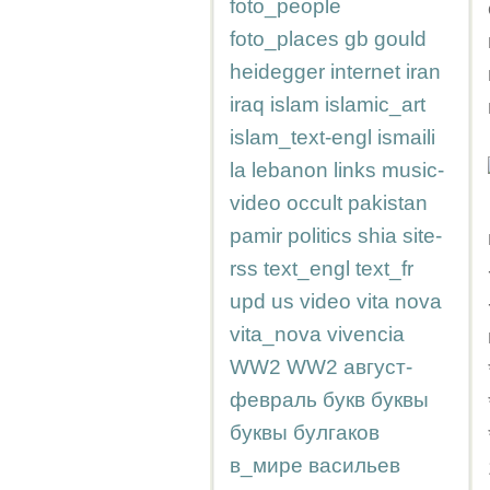
foto_people
foto_places
gb
gould
heidegger
internet
iran
iraq
islam
islamic_art
islam_text-engl
ismaili
la
lebanon
links
music-
video
occult
pakistan
pamir
politics
shia
site-
rss
text_engl
text_fr
upd
us
video
vita nova
vita_nova
vivencia
WW2
WW2
август-
февраль
букв
буквы
буквы
булгаков
в_мире
васильев