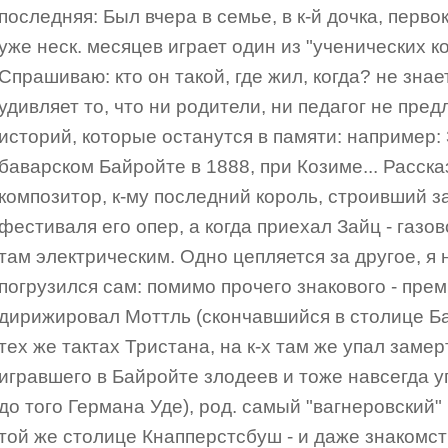
последняя: Был вчера в семье, в к-й дочка, перво
уже неск. месяцев играет один из "ученических к
Спрашиваю: кто он такой, где жил, когда? не знае
удивляет то, что ни родители, ни педагог не пре
историй, которые останутся в памяти: например: 
баварском Байройте в 1888, при Козиме... Расска
композитор, к-му последний король, строивший з
фестиваля его опер, а когда приехал Зайц - газ
там электрическим. Одно цепляется за другое, я 
погрузился сам: помимо прочего знакового - пре
дирижировал Моттль (скончавшийся в столице Б
тех же тактах Тристана, на к-х там же упал заме
игравшего в Байройте злодеев и тоже навсегда у
до того Германа Уде), род. самый "вагнеровский
той же столице Кнапперстсбуш - и даже знакомс