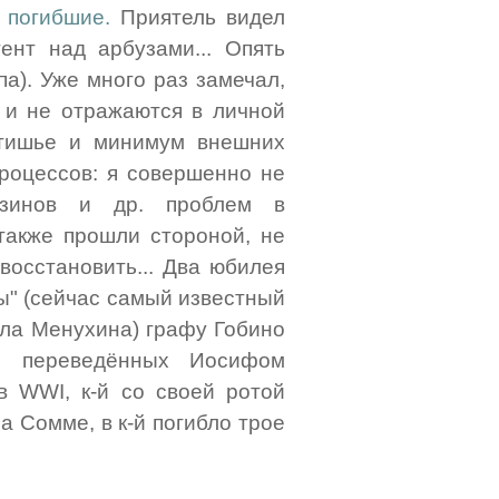
 погибшие.
Приятель видел
ент над арбузами... Опять
па). Уже много раз замечал,
 и не отражаются в личной
атишье и минимум внешних
процессов: я совершенно не
газинов и др. проблем в
 также прошли стороной, не
восстановить... Два юбилея
ы" (сейчас самый известный
ясла Менухина) графу Гобино
", переведённых Иосифом
 WWI, к-й со своей ротой
а Сомме, в к-й погибло трое