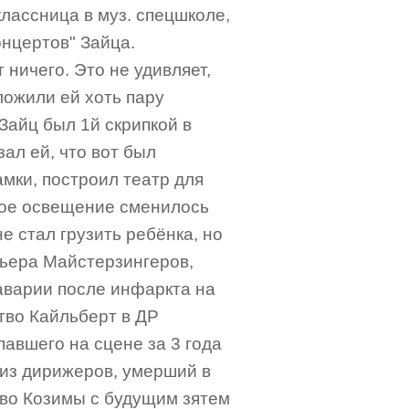
классница в муз. спецшколе,
онцертов" Зайца.
т ничего. Это не удивляет,
дложили ей хоть пару
Зайц был 1й скрипкой в
зал ей, что вот был
амки, построил театр для
овое освещение сменилось
не стал грузить ребёнка, но
мьера Майстерзингеров,
аварии после инфаркта на
ртво Кайльберт в ДР
павшего на сцене за 3 года
" из дирижеров, умерший в
тво Козимы с будущим зятем