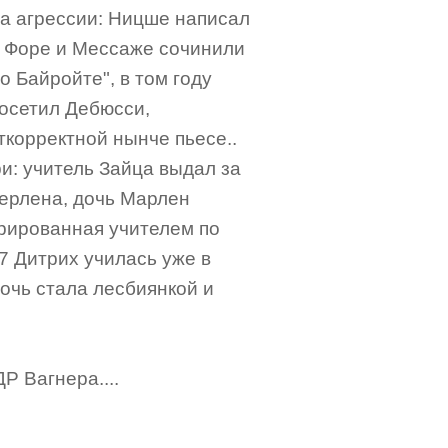
ода агрессии: Ницше написал
, Форе и Мессаже сочинили
 Байройте", в том году
посетил Дебюсси,
корректной нынче пьесе..
и: учитель Зайца выдал за
берлена, дочь Марлен
орированная учителем по
17 Дитрих училась уже в
дочь стала лесбиянкой и
Р Вагнера....