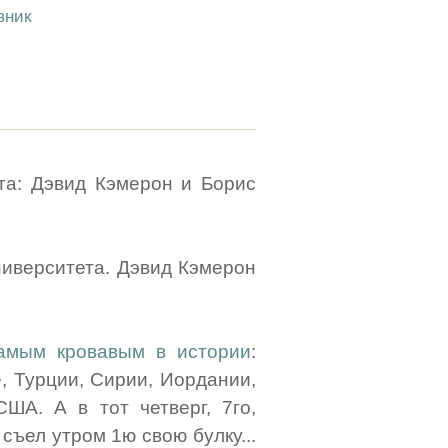
вник
-та: Дэвид Кэмерон и Борис
амым кровавым в истории
:
, Турции, Сирии, Иордании,
ША. А в тот четверг, 7го,
съел утром 1ю свою булку...