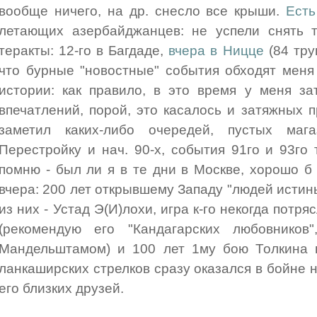
вообще ничего, на др. снесло все крыши.
Есть
летающих азербайджанцев: не успели снять т
теракты: 12-го в Багдаде,
вчера в Ницце
(84 тру
что бурные "новостные" события обходят меня
истории: как правило, в это время у меня з
впечатлений, порой, это касалось и затяжных 
заметил каких-либо очередей, пустых ма
Перестройку и нач. 90-х, события 91го и 93го
помню - был ли я в те дни в Москве, хорошо б 
вчера: 200 лет открывшему Западу "людей истин
из них - Устад Э(И)лохи, игра к-го некогда потр
(рекомендую его "Кандагарских любовников
Мандельштамом) и 100 лет 1му бою Толкина в
ланкаширских стрелков сразу оказался в бойне н
его близких друзей.