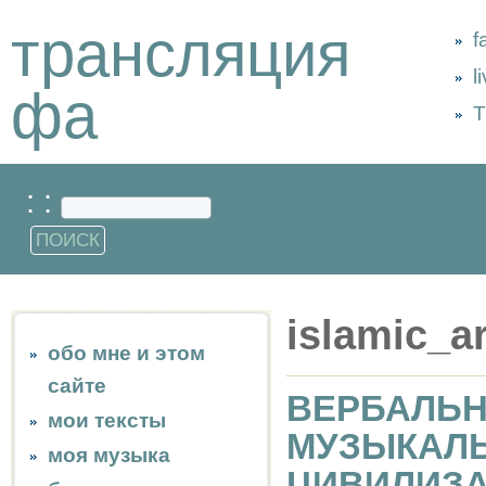
трансляция
f
l
фа
Т
: :
islamic_ar
обо мне и этом
сайте
ВЕРБАЛЬН
мои тексты
МУЗЫКАЛЬ
моя музыка
ЦИВИЛИЗ