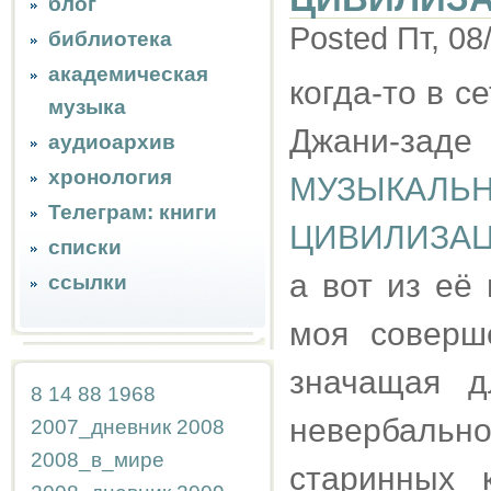
блог
Posted Пт, 08
библиотека
академическая
когда-то в 
музыка
Джани-заде
аудиоархив
хронология
МУЗЫКАЛ
Телеграм: книги
ЦИВИЛИЗА
списки
а вот из её
ссылки
моя соверш
значащая д
8
14
88
1968
невербаль
2007_дневник
2008
2008_в_мире
старинных 