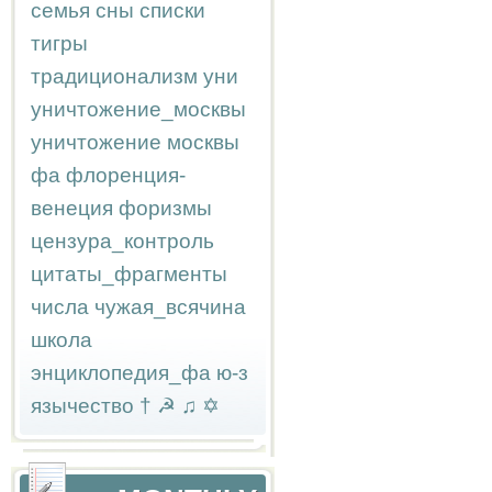
семья
сны
списки
тигры
традиционализм
уни
уничтожение_москвы
уничтожение москвы
фа
флоренция-
венеция
форизмы
цензура_контроль
цитаты_фрагменты
числа
чужая_всячина
школа
энциклопедия_фа
ю-з
язычество
†
☭
♫
✡