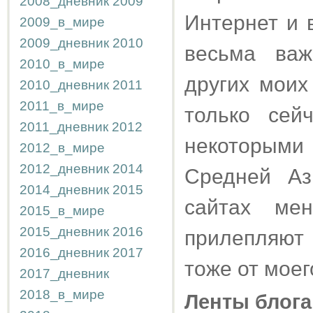
2008_дневник
2009
Интернет и 
2009_в_мире
2009_дневник
2010
весьма ва
2010_в_мире
других моих
2010_дневник
2011
2011_в_мире
только сей
2011_дневник
2012
некоторыми 
2012_в_мире
2012_дневник
2014
Средней Аз
2014_дневник
2015
сайтах ме
2015_в_мире
2015_дневник
2016
прилепляют
2016_дневник
2017
тоже от моег
2017_дневник
2018_в_мире
Ленты блога