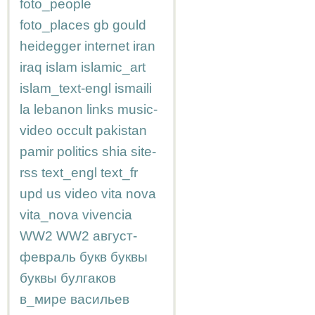
foto_people
foto_places
gb
gould
heidegger
internet
iran
iraq
islam
islamic_art
islam_text-engl
ismaili
la
lebanon
links
music-
video
occult
pakistan
pamir
politics
shia
site-
rss
text_engl
text_fr
upd
us
video
vita nova
vita_nova
vivencia
WW2
WW2
август-
февраль
букв
буквы
буквы
булгаков
в_мире
васильев