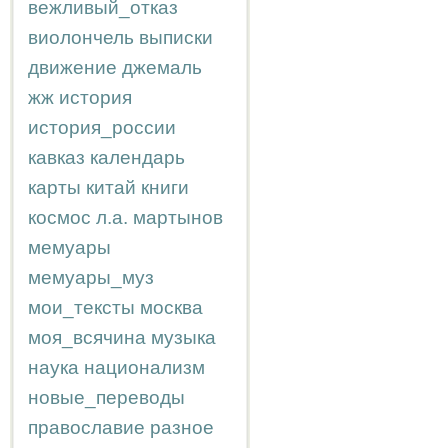
вежливый_отказ
виолончель
выписки
движение
джемаль
жж
история
история_россии
кавказ
календарь
карты
китай
книги
космос
л.а.
мартынов
мемуары
мемуары_муз
мои_тексты
москва
моя_всячина
музыка
наука
национализм
новые_переводы
православие
разное