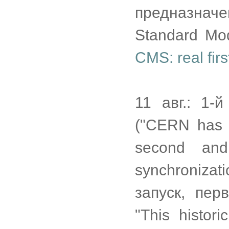
предназнач
Standard Mo
CMS: real fi
11 авг.: 1-
("CERN has 
second and
synchronizat
запуск, пер
"This histo