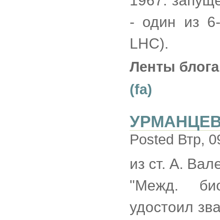
1967: запуще
- один из 6
LHC).
Ленты блога
(fa)
УРМАНЦЕ
Posted Втр, 0
из ст. А. Ва
"Межд. би
удостоил зв