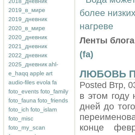
2018_дневник
2019_в_мире
более низких
2019_дневник
нагреве
2020_в_мире
2020_дневник
Ленты блога
2021_дневник
(fa)
2022_дневник
2025_дневник
ahl-
ЛЮБОВЬ 
e_haqq
apple
art
audio-files
evola
fa
Posted Втр, 0
foto_events
foto_family
в этом году
foto_fauna
foto_friends
дней до тог
foto_ich
foto_islam
переименова
foto_misc
конце фев
foto_my_scan