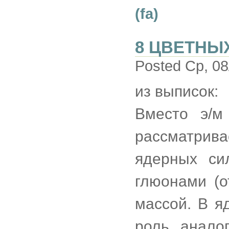
(fa)
8 ЦВЕТНЫ
Posted Ср, 08
из выписок:
Вместо э/м
рассматрив
ядерных си
глюонами (о
массой. В я
роль, анало