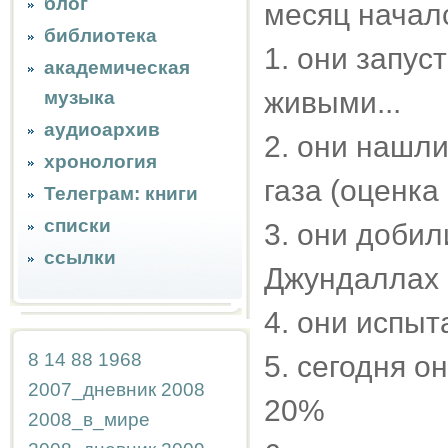
блог
месяц началс
библиотека
1. они запус
академическая
живыми...
музыка
аудиоархив
2. они нашл
хронология
газа (оценка
Телеграм: книги
списки
3. они добил
ссылки
Джундаллах
4. они испы
8
14
88
1968
5. сегодня о
2007_дневник
2008
20%
2008_в_мире