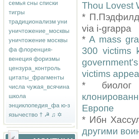
семья
сны
списки
Thou Lovest W
тигры
* П.Пэдфил
традиционализм
уни
via i-grappa
уничтожение_москвы
*
A mass grav
уничтожение москвы
300 victims k
фа
флоренция-
венеция
форизмы
government's
цензура_контроль
victims appear
цитаты_фрагменты
* биолог
числа
чужая_всячина
клонированн
школа
энциклопедия_фа
ю-з
Европе
язычество
†
☭
♫
✡
* Ибн Хасс
другими вои