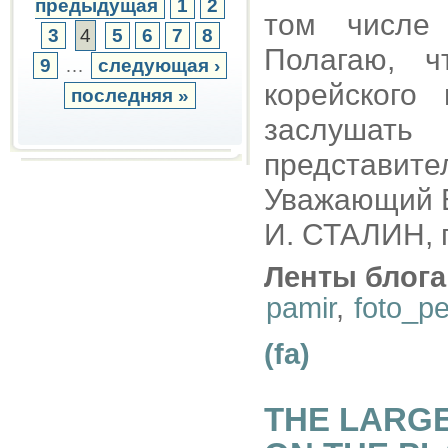
предыдущая
1
2
том числе 
3
4
5
6
7
8
Полагаю, ч
9
…
следующая ›
корейского
последняя »
заслушат
представите
Уважающий 
И. СТАЛИН, 
Ленты блога
pamir
,
foto_p
(fa)
THE LARGE