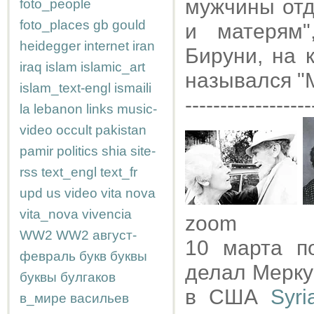
мужчины отд
foto_people
foto_places
gb
gould
и матерям"
heidegger
internet
iran
Бируни, на 
iraq
islam
islamic_art
назывался "
islam_text-engl
ismaili
------------------
la
lebanon
links
music-
video
occult
pakistan
pamir
politics
shia
site-
rss
text_engl
text_fr
upd
us
video
vita nova
vita_nova
vivencia
zoom
WW2
WW2
август-
10 марта п
февраль
букв
буквы
делал Мерку
буквы
булгаков
в США
Syr
в_мире
васильев