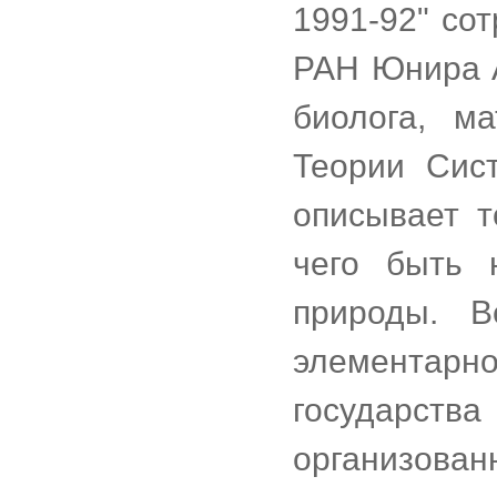
1991-92" со
РАН Юнира 
биолога, м
Теории Сис
описывает т
чего быть 
природы. В
элементар
государства
организова