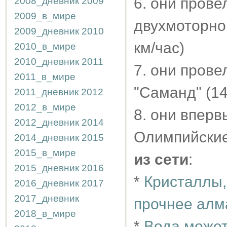
6. они пров
2008_дневник
2009
2009_в_мире
двухмоторног
2009_дневник
2010
км/час)
2010_в_мире
2010_дневник
2011
7. они пров
2011_в_мире
"Саманд" (14
2011_дневник
2012
2012_в_мире
8. они впер
2012_дневник
2014
Олимпийские
2014_дневник
2015
2015_в_мире
из сети
:
2015_дневник
2016
*
Кристаллы,
2016_дневник
2017
2017_дневник
прочнее алм
2018_в_мире
*
Вода может