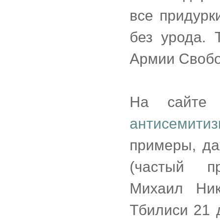
все придурк
без урода.
Армии Своб
На сайте 
антисемити
примеры, да
(частый пр
Михаил Ник
Тбилиси 21 д