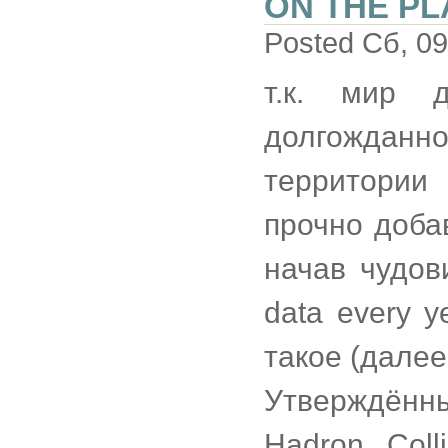
ON THE P
Posted Сб, 09
т.к. мир 
долгожданн
территории
прочно доба
начав чудов
data every y
такое (далее
Утверждённ
Hadron Col