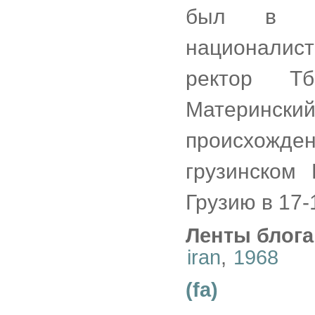
был в мо
националис
ректор Тб
Материнский
происхожд
грузинском
Грузию в 17-
Ленты блога
iran
,
1968
(fa)