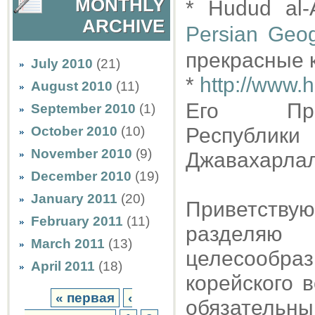
MONTHLY
* Hudud al
ARCHIVE
Persian Geo
прекрасные 
July 2010
(21)
*
http://www.h
August 2010
(11)
Его Превос
September 2010
(1)
October 2010
(10)
Республи
November 2010
(9)
Джавахарла
December 2010
(19)
January 2011
(20)
Приветству
February 2011
(11)
разделяю
March 2011
(13)
целесообра
April 2011
(18)
корейского 
« первая
‹
обязательны