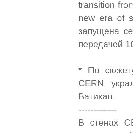
transition fr
new era of sc
запущена с
передачей 10
* По сюжет
CERN украл
Ватикан.
-------------
В стенах C