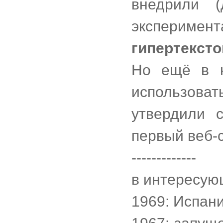
внедрили 
экспериме
гипертекст
Но ещё в н
использоват
утвердили 
первый веб-с
-------------
в интересую
1969: Испан