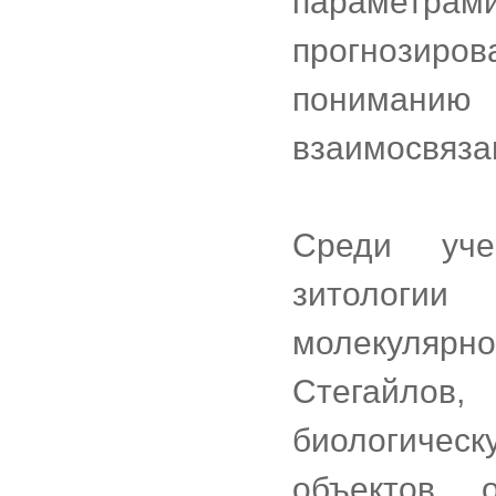
параметрам
прогнозиро
пониман
взаимосвяза
Среди уче
зитологии
молекуляр
Стегайлов
биологическ
объектов 