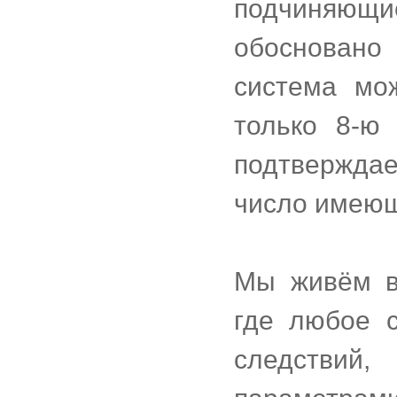
подчиняющи
обосновано
система мо
только 8-ю
подтвержда
число имеющ
Мы живём в
где любое 
следстви