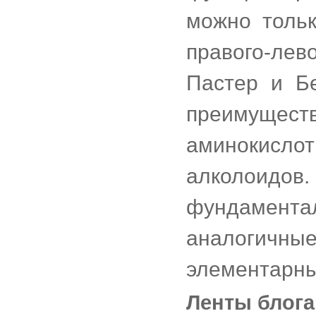
можно тольк
правого-лев
Пастер и Б
преимуще
аминокислот
алколоидов
фундамент
аналогичны
элементарны
Ленты блога