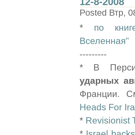
12-8-2008
Posted Втр, 0
*
по книг
Вселенная"
---------
* В Перси
ударных ав
Франции. С
Heads For Ir
*
Revisionist 
*
Israel backs