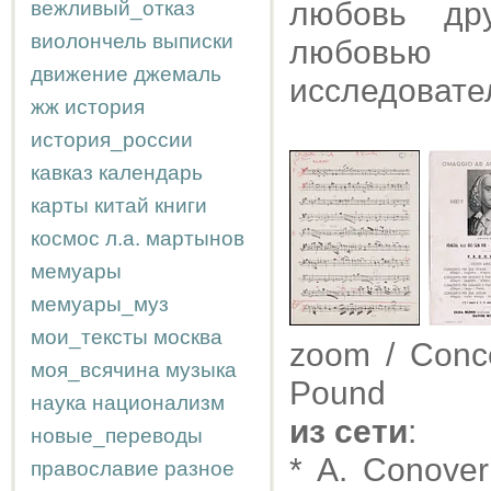
любовь др
вежливый_отказ
виолончель
выписки
любовью 
движение
джемаль
исследовате
жж
история
история_россии
кавказ
календарь
карты
китай
книги
космос
л.а.
мартынов
мемуары
мемуары_муз
мои_тексты
москва
zoom / Conce
моя_всячина
музыка
Pound
наука
национализм
из сети
:
новые_переводы
* A. Conove
православие
разное