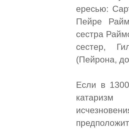
ересью: Сар
Пейре Райм
сестра Райм
сестер, Г
(Пейрона, до
Если в 1300
катаризм
исчезнов
предположит