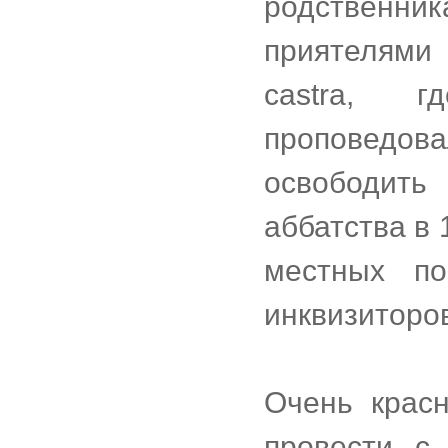
родственн
приятелями
castra, 
проповедо
освободить
аббатства в 
местных п
инквизиторо
Очень крас
провести с