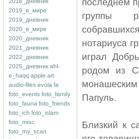
последнем п
2018_дневник
2019_в_мире
группы р
2019_дневник
собравших
2020_в_мире
2020_дневник
нотариуса г
2021_дневник
играл Добр
2022_дневник
2025_дневник
ahl-
родом из С
e_haqq
apple
art
монашеским
audio-files
evola
fa
foto_events
foto_family
Папуль.
foto_fauna
foto_friends
foto_ich
foto_islam
foto_misc
Близкий к 
foto_my_scan
его товарищ