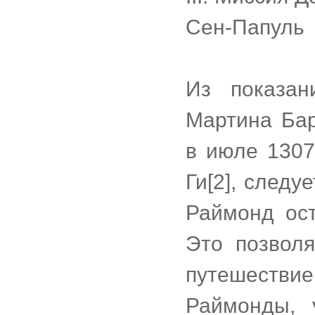
Сен-Папуль
Из показан
Мартина Бар
в июле 1307
Ги[2], следу
Раймонд ос
Это позволя
путешеств
Раймонды,