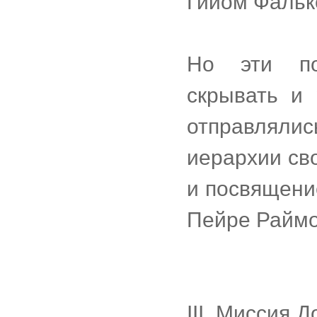
Гийом Фальк
Но эти по
скрывать и 
отправлялис
иерархии св
и посвящение
Пейре Раймо
III. Миссия