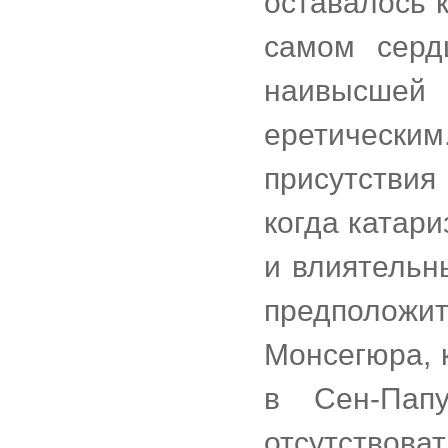
оставалось 
самом серд
наивысше
еретическим
присутствия
когда катар
и влиятельн
предположит
Монсегюра, 
в Сен-Пап
отсутствова