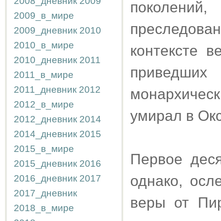
2008_дневник
2009
поколений
2009_в_мире
преследован
2009_дневник
2010
2010_в_мире
контексте в
2010_дневник
2011
приведши
2011_в_мире
2011_дневник
2012
монархическ
2012_в_мире
умирал в Ок
2012_дневник
2014
2014_дневник
2015
2015_в_мире
Первое деся
2015_дневник
2016
однако, осл
2016_дневник
2017
2017_дневник
веры от Пи
2018_в_мире