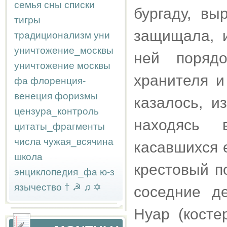
семья
сны
списки
бургаду, вы
тигры
защищала, 
традиционализм
уни
уничтожение_москвы
ней порядо
уничтожение москвы
хранителя и
фа
флоренция-
венеция
форизмы
казалось, и
цензура_контроль
находясь 
цитаты_фрагменты
числа
чужая_всячина
касавшихся 
школа
крестовый п
энциклопедия_фа
ю-з
язычество
†
☭
♫
✡
соседние д
Нуар (косте