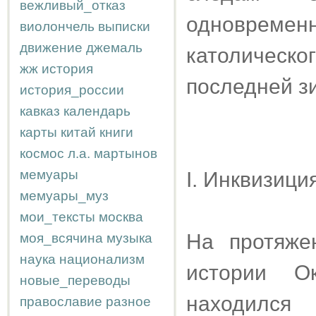
вежливый_отказ
одноврем
виолончель
выписки
движение
джемаль
католическо
жж
история
последней з
история_россии
кавказ
календарь
карты
китай
книги
космос
л.а.
мартынов
мемуары
I. Инквизици
мемуары_муз
мои_тексты
москва
На протяже
моя_всячина
музыка
наука
национализм
истории Ок
новые_переводы
находился 
православие
разное