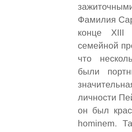
зажиточным
Фамилия Сарт
конце XIII
семейной пр
что нескол
были портн
значительн
личности Пей
он был кра
hominem. Та