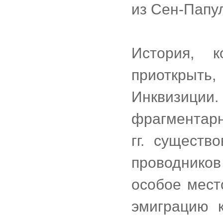
из Сен-Папу
История, 
приоткрыт
Инквизиции
фрагментарн
гг. существ
проводнико
особое мест
эмиграцию 