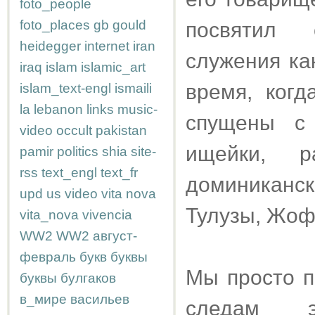
foto_people
foto_places
gb
gould
посвятил 
heidegger
internet
iran
служения ка
iraq
islam
islamic_art
время, ког
islam_text-engl
ismaili
la
lebanon
links
music-
спущены с 
video
occult
pakistan
ищейки, 
pamir
politics
shia
site-
rss
text_engl
text_fr
доминикан
upd
us
video
vita nova
Тулузы, Жоф
vita_nova
vivencia
WW2
WW2
август-
февраль
букв
буквы
Мы просто п
буквы
булгаков
в_мире
васильев
следам э