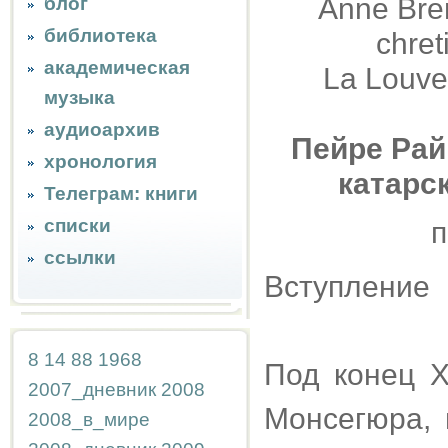
Anne Bren
блог
библиотека
chret
академическая
La Louve
музыка
аудиоархив
Пейре Рай
хронология
катарс
Телеграм: книги
списки
п
ссылки
Вступление
8
14
88
1968
Под конец X
2007_дневник
2008
Монсегюра, 
2008_в_мире