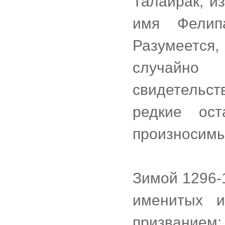
Талайрак, из
имя Фелип
Разумеется
случайно
свидетельс
редкие ост
произносим
Зимой 1296-
именитых и
призвание