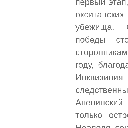
первый этап
окситанских
убежища. 
победы ст
сторонникам
году, благо
Инквизици
следственны
Апенински
только ост
Неаполя, со