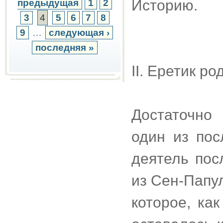
Историю.
предыдущая
1
2
3
4
5
6
7
8
9
…
следующая ›
последняя »
II. Еретик р
Достаточно
один из по
деятель пос
из Сен-Папул
которое, как