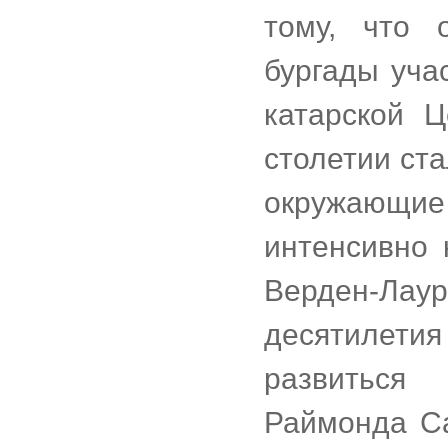
тому, что 
бургады уча
катарской 
столетии ст
окружающи
интенсивно 
Верден-Лаур
десятилетия
развиться
Раймонда С