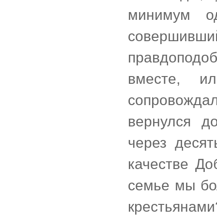
минимум о
совершивший
правдоподо
вместе, и
сопровожда
вернулся д
через десят
качестве До
семье мы бо
крестьянам