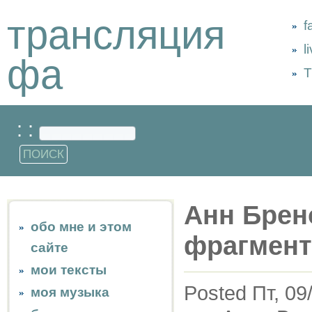
трансляция
f
l
фа
Т
: :
Анн Брено
обо мне и этом
фрагмент
сайте
мои тексты
Posted Пт, 09
моя музыка