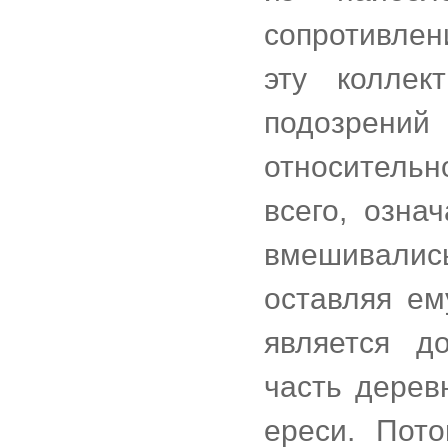
сопротивлен
эту коллек
подозрений
относитель
всего, озна
вмешивались
оставляя ем
является до
часть дерев
ереси. Пот