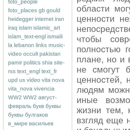
foto_people
области мог
foto_places
gb
gould
ценности н
heidegger
internet
iran
непосредств
iraq
islam
islamic_art
islam_text-engl
ismaili
чтобы совр
la
lebanon
links
music-
полностью г
video
occult
pakistan
плане, но и
pamir
politics
shia
site-
не смогут 
rss
text_engl
text_fr
ценностей, 
upd
us
video
vita nova
людям можно
vita_nova
vivencia
WW2
WW2
август-
иные возмо
февраль
букв
буквы
жизни тем, 
буквы
булгаков
взгляд еще 
в_мире
васильев