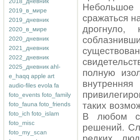
2018_дневник
Небольшое 
2019_в_мире
сражаться н
2019_дневник
дрогнуло,
2020_в_мире
соблазнивш
2020_дневник
2021_дневник
существо
2022_дневник
свидетельс
2025_дневник
ahl-
полную изол
e_haqq
apple
art
внутренн
audio-files
evola
fa
привилегир
foto_events
foto_family
таких возмо
foto_fauna
foto_friends
foto_ich
foto_islam
В любом с
foto_misc
решений. Сл
foto_my_scan
редких люд