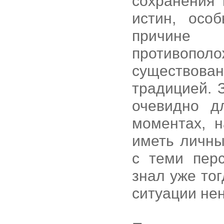
сохранения
истин, осо
причине 
противопол
существов
традицией. 
очевидно д
моментах, н
иметь личны
с теми пер
знал уже то
ситуации не