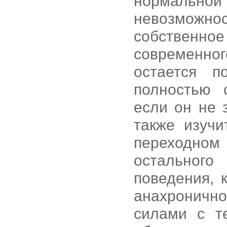
нормальной 
невозможно
собственн
современног
остается п
полностью 
если он не 
также изуч
переходном 
остального
поведения, 
анахроничн
силами с т