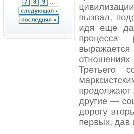
7
8
9
…
цивилизаци
следующая ›
вызвал, под
последняя »
идя еще да
процесса 
выражается
отношения
Третьего с
марксистск
продолжают 
другие — со
дорогу втор
первых, дав