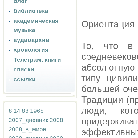
блог
библиотека
академическая
Ориентация
музыка
аудиоархив
То, что в
хронология
средневек
Телеграм: книги
абсолютную
списки
типу цивил
ссылки
большей оче
Традиции (п
люди, кот
8
14
88
1968
придержив
2007_дневник
2008
2008_в_мире
эффективны