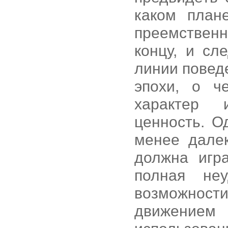
каком план
преемствен
концу, и сл
линии повед
эпохи, о ч
характер 
ценность. О
менее дале
должна игр
полная не
возможнос
движение