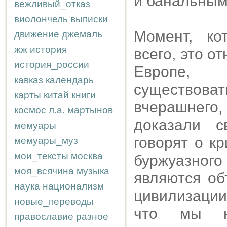
и банальным
вежливый_отказ
виолончель
выписки
Момент, ко
движение
джемаль
жж
история
всего, это о
история_россии
Европе, 
кавказ
календарь
существова
карты
китай
книги
вчерашнего
космос
л.а.
мартынов
доказали с
мемуары
говорят о кр
мемуары_муз
мои_тексты
москва
буржуазног
моя_всячина
музыка
являются об
наука
национализм
цивилизации
новые_переводы
что мы н
православие
разное