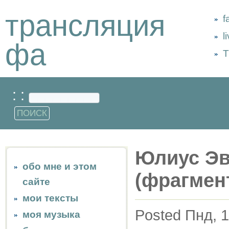
трансляция
f
l
фа
Т
: :
Юлиус Эв
обо мне и этом
(фрагмен
сайте
мои тексты
Posted Пнд, 1
моя музыка