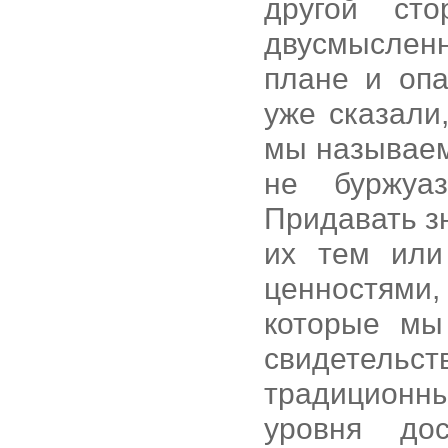
другой ст
двусмыслен
плане и опа
уже сказали
мы называем
не буржуа
Придавать з
их тем или
ценностями,
которые мы
свидетельст
традиционны
уровня до