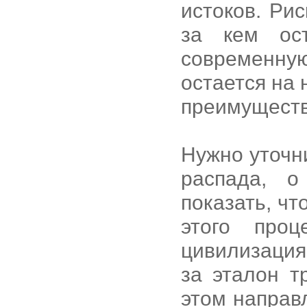
истоков. Ри
за кем ос
современну
остается на 
преимуществ
Нужно уточн
распада, о
показать, ч
этого про
цивилизация
за эталон т
этом направ