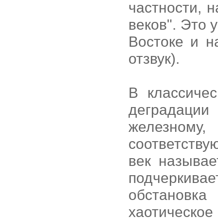
частности, 
веков". Это
Востоке и н
отзвук).
В классиче
деградации
железному
соответств
век называе
подчеркив
обстановка
хаотическ