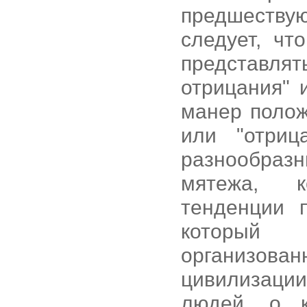
предшеств
следует, чт
представля
отрицания" 
манер полож
или "отриц
разнообраз
мятежа, к
тенденции 
который 
организов
цивилизации
людей, о к