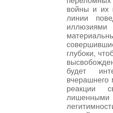
переломных 
войны и их 
линии пов
иллюзиями
материа
совершивш
глубоки, чт
высвобожде
будет инт
вчерашнего 
реакции с
лишенными
легитимност