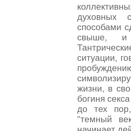
коллективн
духовных 
способами с
свыше, и
Тантрическ
ситуации, го
пробужден
символизир
жизни, в св
богиня секса
до тех пор
"темный ве
начинает дей