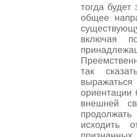
тогда будет
общее напр
существую
включая п
принадлеж
Преемствен
так сказат
выражатьс
ориентации 
внешней св
продолжать
исходить о
признанных