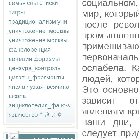
социальном,
семья
сны
списки
мир, которы
тигры
традиционализм
уни
после рево
уничтожение_москвы
промышленн
уничтожение москвы
примешивают
фа
флоренция-
первонача
венеция
форизмы
ослабела. 
цензура_контроль
людей, кото
цитаты_фрагменты
числа
чужая_всячина
Это основно
школа
зависит о
энциклопедия_фа
ю-з
явлениям кр
язычество
†
☭
♫
✡
наши дни, 
следует при