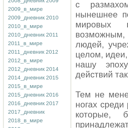
2008_дневник
2009
с размахо
2009_в_мире
нынешнее п
2009_дневник
2010
мировых п
2010_в_мире
возможным
2010_дневник
2011
людей, учр
2011_в_мире
2011_дневник
2012
целом, идеи
2012_в_мире
нашу эпох
2012_дневник
2014
действий так
2014_дневник
2015
2015_в_мире
Тем не мене
2015_дневник
2016
ногах среди
2016_дневник
2017
2017_дневник
которые, 
2018_в_мире
принадлежа