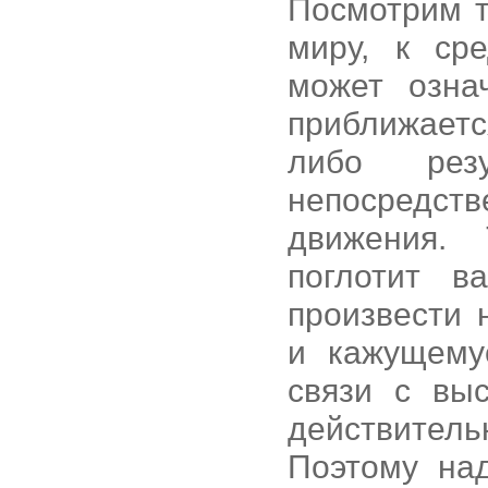
Посмотрим т
миру, к ср
может озна
приближаетс
либо резу
непосредс
движения.
поглотит в
произвести 
и кажущему
связи с вы
действитель
Поэтому над