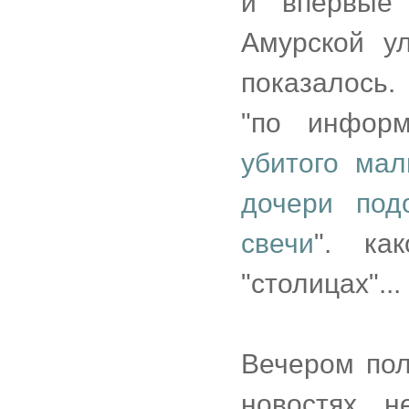
и впервые
Амурской ул
показалось.
"по информ
убитого ма
дочери под
свечи
". ка
"столицах"...
Вечером пол
новостях 