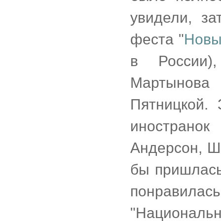
увидели, за
феста "
Новы
в России)
Мартынов
Пятницкой. 
инострано
Андерсон, Ш
бы пришлась
понравилась
"Национа