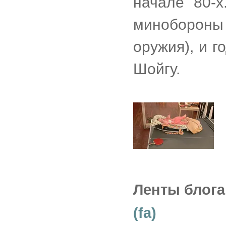
начале 80-х
минобороны
оружия), и 
Шойгу.
Ленты блога
(fa)