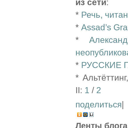
из сети
:
*
Речь, читан
*
Assad’s Gra
*
Алексан
неопубликов
*
РУССКИЕ 
* Альтёттин
II:
1
/
2
поделиться
|
Ленты блога