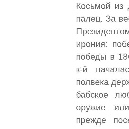
Косьмой из 
палец. За ве
Президентом
ирония: поб
победы в 18
к-й начала
полвека дер
бабское лю
оружие ил
прежде пос