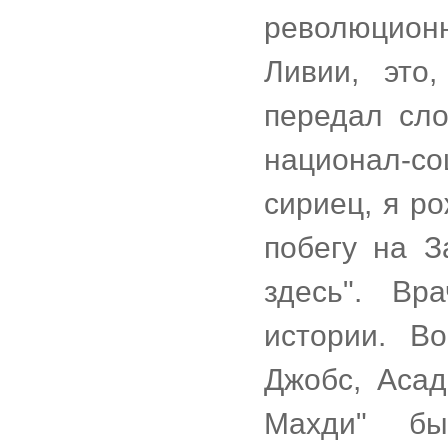
революцион
Ливии, это
передал сло
национал-с
сириец, я р
побегу на З
здесь". Вр
истории. В
Джобс, Асад
Махди" бы