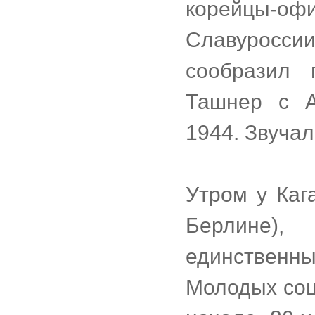
корейцы-оф
Славуросси
сообразил 
Ташнер с А
1944. Звучал
Утром у Каг
Берлине),
единственны
Молодых соци