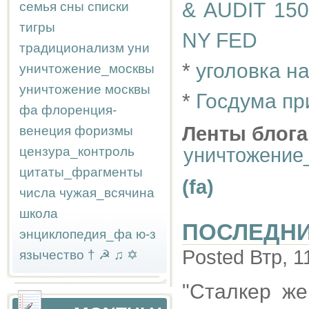
& AUDIT 1
семья
сны
списки
тигры
NY FED
традиционализм
уни
*
уголовка н
уничтожение_москвы
уничтожение москвы
*
Госдума пр
фа
флоренция-
Ленты блога
венеция
форизмы
цензура_контроль
уничтожение
цитаты_фрагменты
(fa)
числа
чужая_всячина
школа
ПОСЛЕДНИ
энциклопедия_фа
ю-з
Posted Втр, 1
язычество
†
☭
♫
✡
"Сталкер же