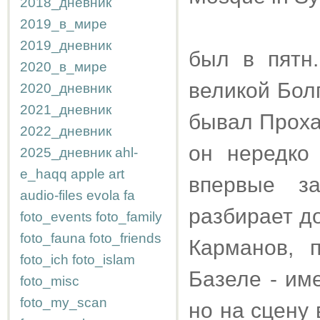
2018_дневник
2019_в_мире
2019_дневник
был в пятн
2020_в_мире
великой Болг
2020_дневник
2021_дневник
бывал Проха
2022_дневник
он нередко
2025_дневник
ahl-
e_haqq
apple
art
впервые з
audio-files
evola
fa
разбирает д
foto_events
foto_family
foto_fauna
foto_friends
Карманов, 
foto_ich
foto_islam
Базеле - им
foto_misc
foto_my_scan
но на сцену 