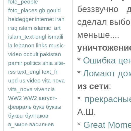
foto_people
беззвучно 
foto_places
gb
gould
heidegger
internet
iran
сделал выбор
iraq
islam
islamic_art
меньше....
islam_text-engl
ismaili
la
lebanon
links
music-
уничтожени
video
occult
pakistan
*
Ошибка це
pamir
politics
shia
site-
*
Ломают дом
rss
text_engl
text_fr
upd
us
video
vita nova
из сети
:
vita_nova
vivencia
*
прекрасны
WW2
WW2
август-
февраль
букв
буквы
А.Ш.
буквы
булгаков
*
Great Moment
в_мире
васильев