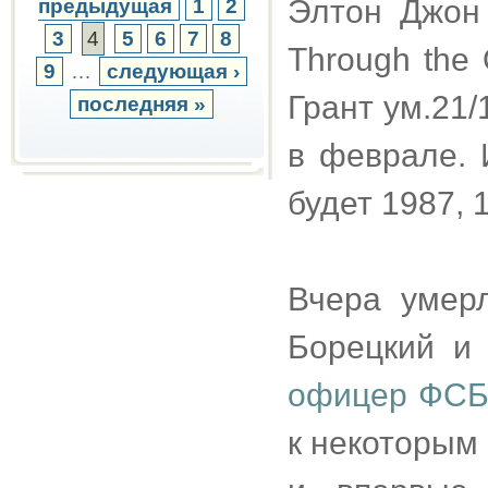
Элтон Джон 
предыдущая
1
2
3
4
5
6
7
8
Through the 
9
…
следующая ›
Грант ум.21/
последняя »
в феврале. 
будет 1987, 
Вчера умерл
Борецкий и
офицер ФС
к некоторым