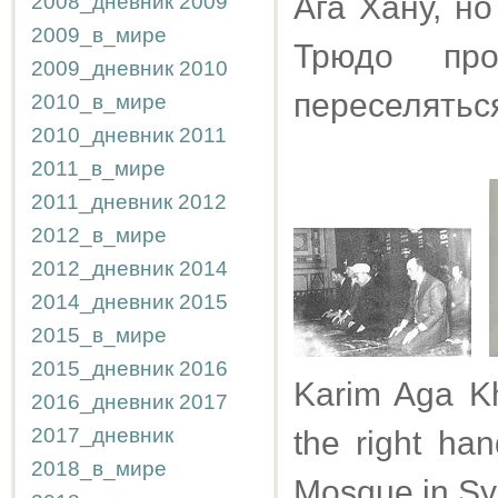
Ага Хану, н
2008_дневник
2009
2009_в_мире
Трюдо пр
2009_дневник
2010
переселятьс
2010_в_мире
2010_дневник
2011
2011_в_мире
2011_дневник
2012
2012_в_мире
2012_дневник
2014
2014_дневник
2015
2015_в_мире
2015_дневник
2016
Karim Aga Kh
2016_дневник
2017
2017_дневник
the right ha
2018_в_мире
Mosque in Sy