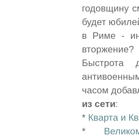
годовщину с
будет юбиле
в Риме - ин
вторжение?
Быстрота 
антивоенны
часом добав
из сети
:
*
Кварта и К
*
Велик