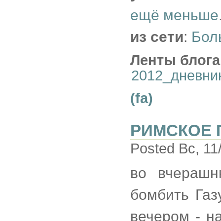
ещё меньше
из сети
:
Бол
Ленты блога
2012_дневни
(fa)
РИМСКОЕ 
Posted Вс, 11
во вчерашн
бомбить Га
вечером - н