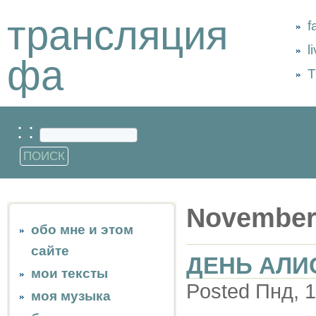
трансляция
f
l
фа
Т
: :
November
обо мне и этом
сайте
ДЕНЬ АЛИ
мои тексты
Posted Пнд, 1
моя музыка