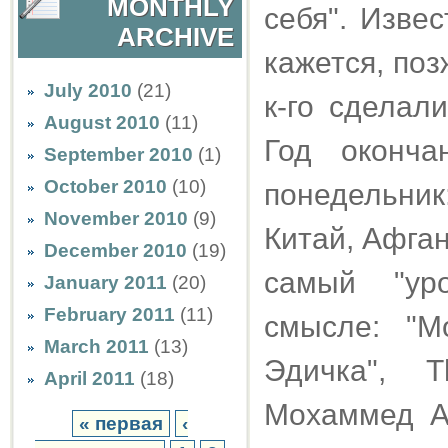
MONTHLY
себя". Изве
ARCHIVE
кажется, поз
July 2010
(21)
к-го сделал
August 2010
(11)
Год оконч
September 2010
(1)
October 2010
(10)
понедельник
November 2010
(9)
Китай, Афган
December 2010
(19)
самый "ур
January 2011
(20)
February 2011
(11)
смысле: "М
March 2011
(13)
Эдичка", T
April 2011
(18)
Мохаммед Ал
« первая
‹