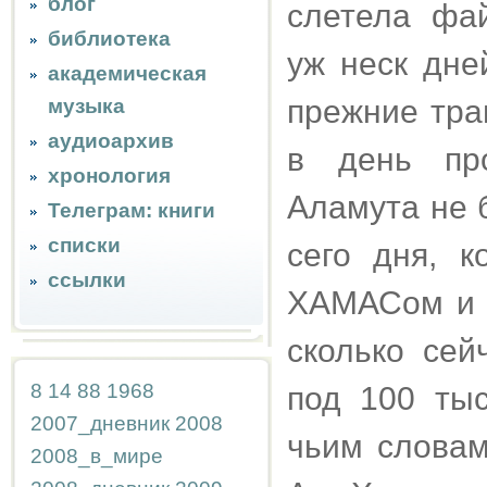
блог
слетела фай
библиотека
уж неск дне
академическая
прежние трав
музыка
аудиоархив
в день про
хронология
Аламута не 
Телеграм: книги
списки
сего дня, 
ссылки
ХАМАСом и Х
сколько сей
8
14
88
1968
под 100 тыс
2007_дневник
2008
чьим словам
2008_в_мире