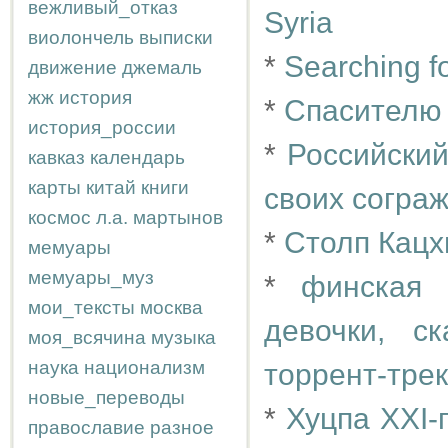
вежливый_отказ
Syria
виолончель
выписки
*
Searching fo
движение
джемаль
жж
история
*
Спасителю
история_россии
*
Российски
кавказ
календарь
карты
китай
книги
своих согра
космос
л.а.
мартынов
*
Столп Кацх
мемуары
мемуары_муз
*
финская 
мои_тексты
москва
девочки, с
моя_всячина
музыка
наука
национализм
торрент-трек
новые_переводы
*
Хуцпа XXI-
православие
разное