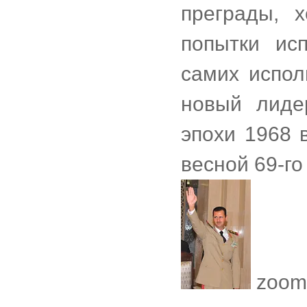
преграды, 
попытки ис
самих испол
новый лид
эпохи 1968 
весной 69-го
zoom