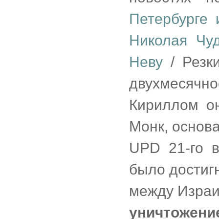
Петербурге
Николая Чу
Неву
/ Резки
двухмесячно
Кириллом о
Монк, основ
UPD 21-го в
было достиг
между Израи
уничтожени