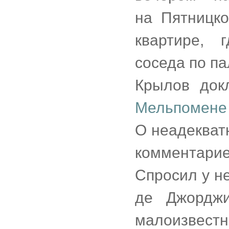
на Пятницко
квартире, 
соседа по п
Крылов док
Мельпомене
О неадекват
комментари
Спросил у н
де Джорджи
малоизвес