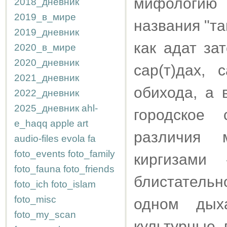
мифологию 
2018_дневник
2019_в_мире
названия "та
2019_дневник
как адат за
2020_в_мире
2020_дневник
сар(т)дах,
2021_дневник
обихода, а 
2022_дневник
2025_дневник
ahl-
городское 
e_haqq
apple
art
различия 
audio-files
evola
fa
foto_events
foto_family
киргизами
foto_fauna
foto_friends
блистатель
foto_ich
foto_islam
foto_misc
одном дых
foto_my_scan
культурные 