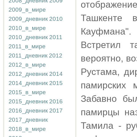
2008_дневник
2009
отображени
2009_в_мире
Ташкенте в
2009_дневник
2010
2010_в_мире
Кауфмана".
2010_дневник
2011
Встретил т
2011_в_мире
2011_дневник
2012
вероятно, во
2012_в_мире
Рустама, ди
2012_дневник
2014
2014_дневник
2015
памирских м
2015_в_мире
Забавно бы
2015_дневник
2016
памирцы наз
2016_дневник
2017
2017_дневник
Тамила - ру
2018_в_мире