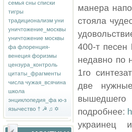
семья
сны
списки
манера напо
тигры
стояла чудес
традиционализм
уни
уничтожение_москвы
удовольстви
уничтожение москвы
400-т песен 
фа
флоренция-
венеция
форизмы
недавно по 
цензура_контроль
1го синтеза
цитаты_фрагменты
числа
чужая_всячина
две нужные
школа
вышедшего
энциклопедия_фа
ю-з
язычество
†
☭
♫
✡
подробнее:
h
украинец и