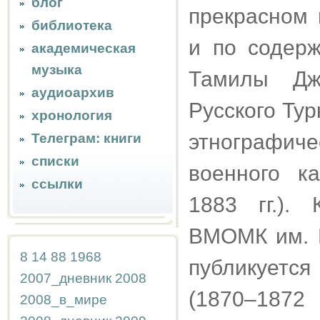
блог
прекрасном 
библиотека
и по содерж
академическая
музыка
Тамилы Джа
аудиоархив
Русского Ту
хронология
этнографиче
Телеграм: книги
списки
военного к
ссылки
1883 гг.). 
ВМОМК им. М
8
14
88
1968
публикуется
2007_дневник
2008
(1870–187
2008_в_мире