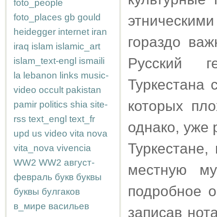
foto_people
foto_places
gb
gould
этнически
heidegger
internet
iran
гораздо важ
iraq
islam
islamic_art
Русский г
islam_text-engl
ismaili
la
lebanon
links
music-
Туркестана 
video
occult
pakistan
которых пло
pamir
politics
shia
site-
rss
text_engl
text_fr
однако, уже
upd
us
video
vita nova
Туркестане,
vita_nova
vivencia
WW2
WW2
август-
местную му
февраль
букв
буквы
подробное о
буквы
булгаков
в_мире
васильев
записав нот