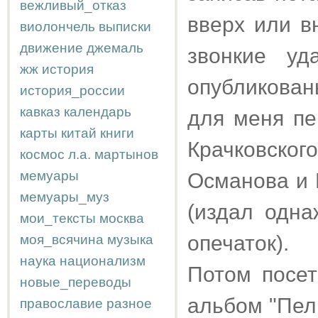
вежливый_отказ
вверх или в
виолончель
выписки
движение
джемаль
звонкие уд
жж
история
опубликован
история_россии
кавказ
календарь
для меня пе
карты
китай
книги
Крачковског
космос
л.а.
мартынов
мемуары
Османова и 
мемуары_муз
(издал одн
мои_тексты
москва
опечаток).
моя_всячина
музыка
наука
национализм
Потом посет
новые_переводы
альбом "Пели
православие
разное