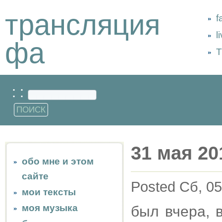
трансляция
f
l
фа
Т
: :
31 мая 20
обо мне и этом
сайте
Posted Сб, 05
мои тексты
моя музыка
был вчера, 