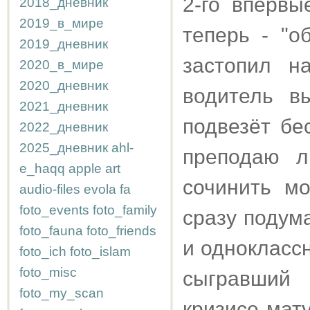
2-го впервы
2018_дневник
2019_в_мире
теперь - "о
2019_дневник
застопил н
2020_в_мире
2020_дневник
водитель в
2021_дневник
подвезёт бе
2022_дневник
2025_дневник
ahl-
преподаю л
e_haqq
apple
art
сочинить мо
audio-files
evola
fa
foto_events
foto_family
сразу подума
foto_fauna
foto_friends
и однокласс
foto_ich
foto_islam
foto_misc
сыгравший
foto_my_scan
кризисе мату