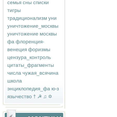
семья
сны
списки
тигры
традиционализм
уни
уничтожение_москвы
уничтожение москвы
фа
флоренция-
венеция
форизмы
цензура_контроль
цитаты_фрагменты
числа
чужая_всячина
школа
энциклопедия_фа
ю-з
язычество
†
☭
♫
✡