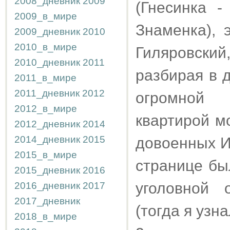
2008_дневник
2009
(Гнесинка 
2009_в_мире
Знаменка), 
2009_дневник
2010
2010_в_мире
Гиляровский
2010_дневник
2011
разбирая в 
2011_в_мире
2011_дневник
2012
огромной 
2012_в_мире
квартирой м
2012_дневник
2014
2014_дневник
2015
довоенных И
2015_в_мире
странице бы
2015_дневник
2016
уголовной 
2016_дневник
2017
2017_дневник
(тогда я узна
2018_в_мире