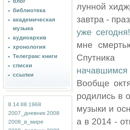
блог
лунной хиджр
библиотека
завтра - праз
академическая
музыка
уже сегодня!
аудиоархив
мне смерт
хронология
Спутника
Телеграм: книги
списки
начавшимся в
ссылки
Вообще октя
родились в о
8
14
88
1968
музыки и ос
2007_дневник
2008
а в 2014 - 
2008_в_мире