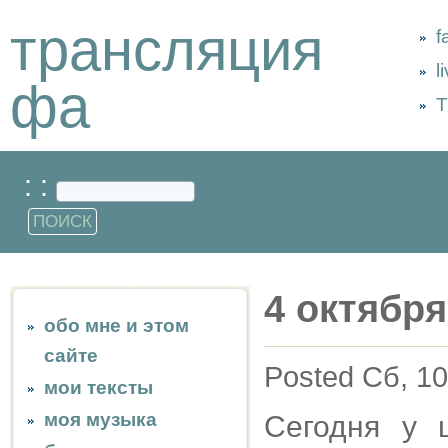
трансляция
f
l
фа
Т
: :
4 октября
обо мне и этом
сайте
Posted Сб, 10
мои тексты
моя музыка
Сегодня у 