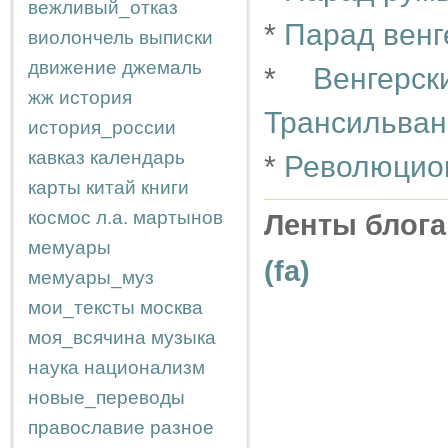
вежливый_отказ
*
Парад венг
виолончель
выписки
движение
джемаль
*
Венгерс
жж
история
Трансильван
история_россии
кавказ
календарь
*
Революцио
карты
китай
книги
космос
л.а.
мартынов
Ленты блога
мемуары
(fa)
мемуары_муз
мои_тексты
москва
моя_всячина
музыка
наука
национализм
новые_переводы
православие
разное