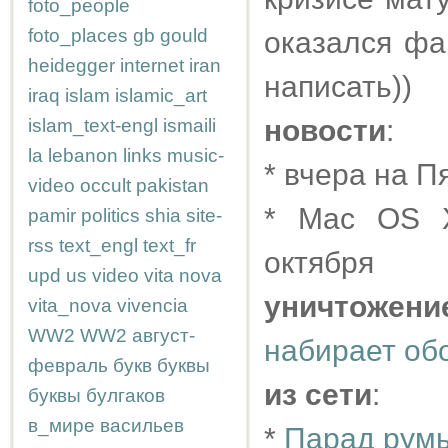
foto_people
foto_places
gb
gould
оказался фа
heidegger
internet
iran
написать))
iraq
islam
islamic_art
новости
:
islam_text-engl
ismaili
la
lebanon
links
music-
* вчера на Пя
video
occult
pakistan
* Mac OS X
pamir
politics
shia
site-
rss
text_engl
text_fr
октября
upd
us
video
vita nova
уничтожен
vita_nova
vivencia
WW2
WW2
август-
набирает об
февраль
букв
буквы
из сети
:
буквы
булгаков
в_мире
васильев
*
Парад румы