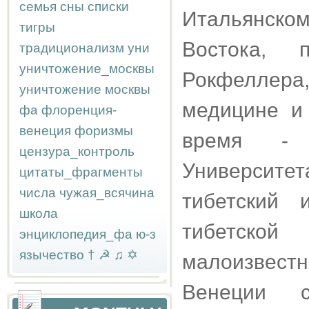
семья
сны
списки
Итальянско
тигры
Востока, 
традиционализм
уни
уничтожение_москвы
Рокфеллера,
уничтожение москвы
медицине и
фа
флоренция-
венеция
форизмы
время - 
цензура_контроль
Университ
цитаты_фрагменты
числа
чужая_всячина
тибетский 
школа
тибетско
энциклопедия_фа
ю-з
язычество
†
☭
♫
✡
малоизвест
Венеции с