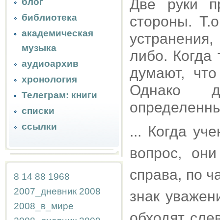
Две руки п
блог
библиотека
стороны. Т.
академическая
устранения,
музыка
либо. Когда
аудиоархив
думают, чт
хронология
Однако д
Телеграм: книги
определенны
списки
ссылки
... Когда у
вопрос, он
справа, по ч
8
14
88
1968
2007_дневник
2008
знак уважени
2008_в_мире
обходят сле