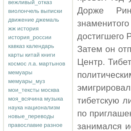
вежливый_отказ
Дорже Рин
виолончель
выписки
движение
джемаль
знаменитого
жж
история
достигшего 
история_россии
кавказ
календарь
Затем он от
карты
китай
книги
Центр. Тибет
космос
л.а.
мартынов
мемуары
политическ
мемуары_муз
эмигрировал
мои_тексты
москва
моя_всячина
музыка
тибетскую л
наука
национализм
по приглаше
новые_переводы
занимался и
православие
разное