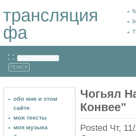
трансляция
f
l
фа
Т
: :
Чогьял Н
обо мне и этом
Конвее"
сайте
мои тексты
Posted Чт, 11
моя музыка