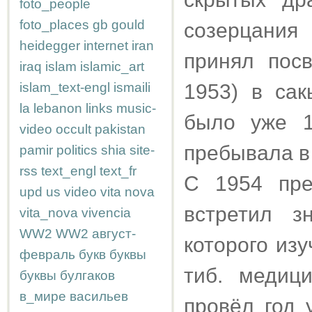
foto_people
foto_places
gb
gould
созерцания
heidegger
internet
iran
принял пос
iraq
islam
islamic_art
islam_text-engl
ismaili
1953) в сак
la
lebanon
links
music-
было уже 1
video
occult
pakistan
пребывала в
pamir
politics
shia
site-
rss
text_engl
text_fr
С 1954 пре
upd
us
video
vita nova
встретил з
vita_nova
vivencia
WW2
WW2
август-
которого из
февраль
букв
буквы
тиб. медиц
буквы
булгаков
в_мире
васильев
провёл год 