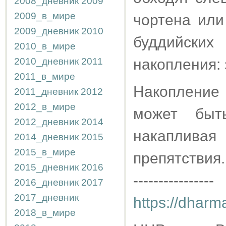
2008_дневник
2009
2009_в_мире
чортена или
2009_дневник
2010
буддийских
2010_в_мире
2010_дневник
2011
накопления: 
2011_в_мире
Накопление 
2011_дневник
2012
2012_в_мире
может быт
2012_дневник
2014
накаплива
2014_дневник
2015
2015_в_мире
препятствия.
2015_дневник
2016
----------------
2016_дневник
2017
2017_дневник
https://dharm
2018_в_мире