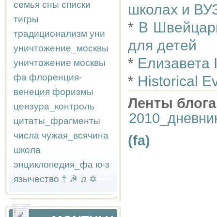
семья
сны
списки
школах и ВУ
тигры
*
В Швейцар
традиционализм
уни
для детей
уничтожение_москвы
*
Елизавета 
уничтожение москвы
фа
флоренция-
*
Historical E
венеция
форизмы
Ленты блога
цензура_контроль
2010_дневни
цитаты_фрагменты
числа
чужая_всячина
(fa)
школа
энциклопедия_фа
ю-з
язычество
†
☭
♫
✡