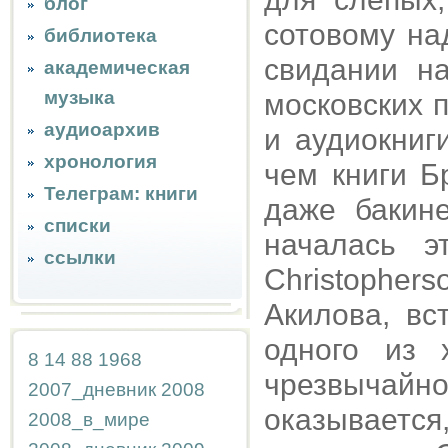
блог
сотовому на
библиотека
свидании н
академическая
музыка
московских 
аудиоархив
и аудиокниг
хронология
чем книги Б
Телеграм: книги
даже бакин
списки
началась э
ссылки
Christophe
Акилова, вс
одного из 
8
14
88
1968
чрезвычайно
2007_дневник
2008
оказывается
2008_в_мире