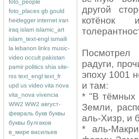
foto_people
другой сто
foto_places
gb
gould
котёнок 
heidegger
internet
iran
толерантнос
iraq
islam
islamic_art
islam_text-engl
ismaili
la
lebanon
links
music-
Посмотрел
video
occult
pakistan
радуги, про
pamir
politics
shia
site-
эпоху 1001 
rss
text_engl
text_fr
и там:
upd
us
video
vita nova
* "В тёмных
vita_nova
vivencia
WW2
WW2
август-
Земли, расп
февраль
букв
буквы
аль-Хизр, и 
буквы
булгаков
* аль-Макри
в_мире
васильев