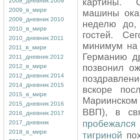
картины. 
2008_дневник
2009
2009_в_мире
машины оказ
2009_дневник
2010
неделю до,
2010_в_мире
гостей. Се
2010_дневник
2011
минимум на 
2011_в_мире
Германию др
2011_дневник
2012
позвонил о
2012_в_мире
2012_дневник
2014
поздравлен
2014_дневник
2015
вскоре пос
2015_в_мире
Мариинском
2015_дневник
2016
ВВП), в с
2016_дневник
2017
пробежался
2017_дневник
2018_в_мире
тигриной
пох