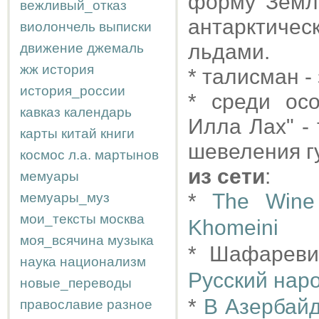
форму Земли
вежливый_отказ
антарктиче
виолончель
выписки
льдами.
движение
джемаль
жж
история
* талисман -
история_россии
* среди ос
кавказ
календарь
Илла Лах" - 
карты
китай
книги
шевеления г
космос
л.а.
мартынов
из сети
:
мемуары
*
The Wine 
мемуары_муз
мои_тексты
москва
Khomeini
моя_всячина
музыка
* Шафарев
наука
национализм
Русский нар
новые_переводы
*
В Азербай
православие
разное