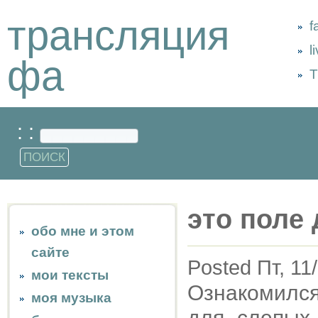
трансляция
f
l
фа
Т
: :
это поле
обо мне и этом
сайте
Posted Пт, 11
мои тексты
Ознакомился
моя музыка
для слепых