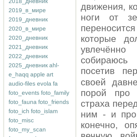
2018_дневник
движения, к
2019_в_мире
ноги от з
2019_дневник
переноситс
2020_в_мире
которые до
2020_дневник
2021_дневник
увлечённо
2022_дневник
собираюсь 
2025_дневник
ahl-
посетив п
e_haqq
apple
art
своей давн
audio-files
evola
fa
порой про
foto_events
foto_family
страха пере
foto_fauna
foto_friends
foto_ich
foto_islam
ним - и про
foto_misc
конечно, о
foto_my_scan
вечную вой