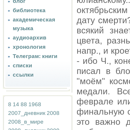
блог
октябрьским
библиотека
дату смерти
академическая
музыка
всякий знае
аудиоархив
цвета, разн
хронология
напр., и кро
Телеграм: книги
- ибо Ч., ко
списки
писал в бло
ссылки
"моём" косм
медали. Вс
феврале или
8
14
88
1968
финальную 
2007_дневник
2008
это важно 
2008_в_мире