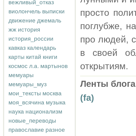
вежливый_отказ
просто поли
виолончель
выписки
движение
джемаль
поглубже, 
жж
история
про людей, 
история_россии
кавказ
календарь
в своей об
карты
китай
книги
открытиям.
космос
л.а.
мартынов
мемуары
Ленты блога
мемуары_муз
мои_тексты
москва
(fa)
моя_всячина
музыка
наука
национализм
новые_переводы
православие
разное