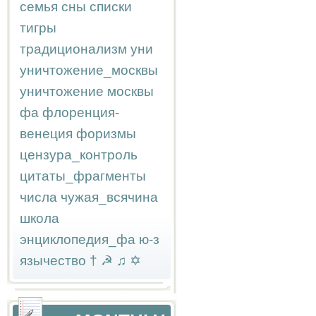
семья
сны
списки
тигры
традиционализм
уни
уничтожение_москвы
уничтожение москвы
фа
флоренция-
венеция
форизмы
цензура_контроль
цитаты_фрагменты
числа
чужая_всячина
школа
энциклопедия_фа
ю-з
язычество
†
☭
♫
✡