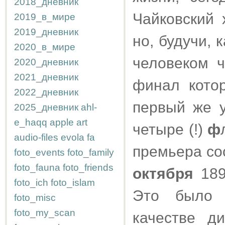
2018_дневник
Чайковский 
2019_в_мире
2019_дневник
но, будучи, 
2020_в_мире
человеком ч
2020_дневник
2021_дневник
финал котор
2022_дневник
первый же у
2025_дневник
ahl-
e_haqq
apple
art
четыре (!)
ф
audio-files
evola
fa
премьера сос
foto_events
foto_family
foto_fauna
foto_friends
октября
189
foto_ich
foto_islam
Это было 
foto_misc
foto_my_scan
качестве д