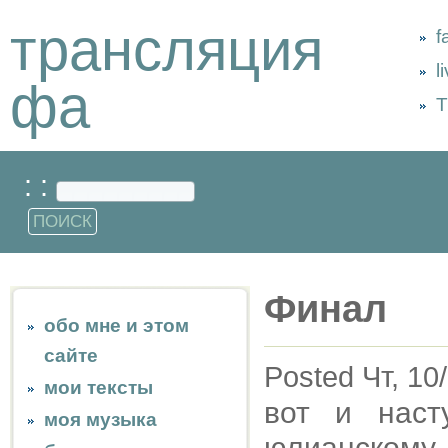
трансляция
f
l
фа
Т
: :
Финал
обо мне и этом
сайте
Posted Чт, 10
мои тексты
вот и наст
моя музыка
юлианском