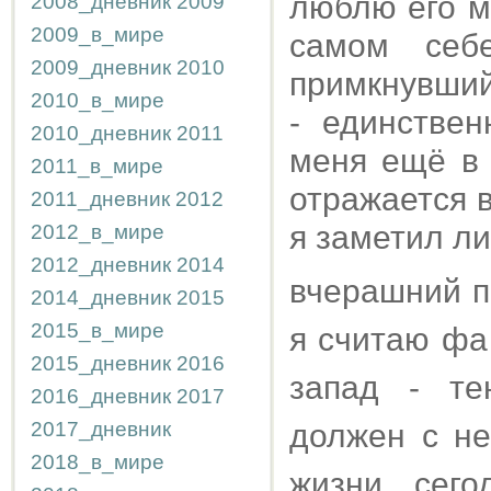
люблю его м
2008_дневник
2009
2009_в_мире
самом себ
2009_дневник
2010
примкнувший 
2010_в_мире
- единстве
2010_дневник
2011
меня ещё в 
2011_в_мире
отражается в
2011_дневник
2012
я заметил л
2012_в_мире
2012_дневник
2014
вчерашний п
2014_дневник
2015
2015_в_мире
я считаю фа
2015_дневник
2016
запад - те
2016_дневник
2017
2017_дневник
должен с не
2018_в_мире
жизни, сег