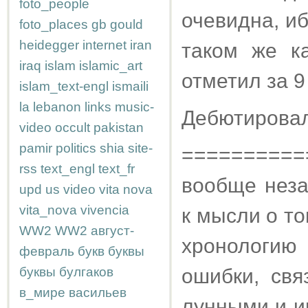
foto_people
очевидна, иб
foto_places
gb
gould
heidegger
internet
iran
таком же к
iraq
islam
islamic_art
отметил за 9
islam_text-engl
ismaili
la
lebanon
links
music-
Дебютировал
video
occult
pakistan
pamir
politics
shia
site-
==========
rss
text_engl
text_fr
вообще неза
upd
us
video
vita nova
vita_nova
vivencia
к мысли о т
WW2
WW2
август-
хронологию
февраль
букв
буквы
буквы
булгаков
ошибки, св
в_мире
васильев
лунными и и