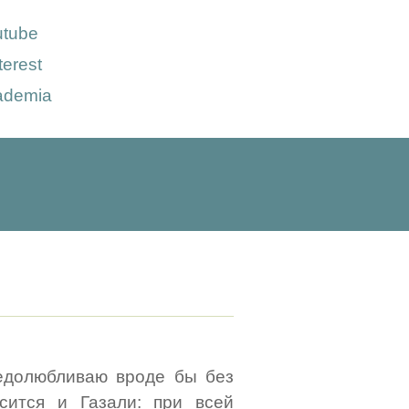
utube
terest
ademia
недолюбливаю вроде бы без
сится и Газали: при всей