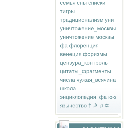
семья
сны
списки
тигры
традиционализм
уни
уничтожение_москвы
уничтожение москвы
фа
флоренция-
венеция
форизмы
цензура_контроль
цитаты_фрагменты
числа
чужая_всячина
школа
энциклопедия_фа
ю-з
язычество
†
☭
♫
✡