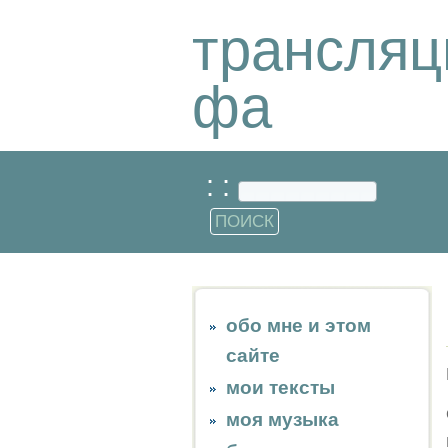
трансляц
фа
: :
обо мне и этом
сайте
мои тексты
моя музыка