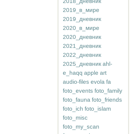
2018_дневник
2019_в_мире
2019_дневник
2020_в_мире
2020_дневник
2021_дневник
2022_дневник
2025_дневник
ahl-
e_haqq
apple
art
audio-files
evola
fa
foto_events
foto_family
foto_fauna
foto_friends
foto_ich
foto_islam
foto_misc
foto_my_scan