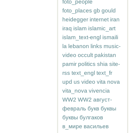
foto_people
foto_places
gb
gould
heidegger
internet
iran
iraq
islam
islamic_art
islam_text-engl
ismaili
la
lebanon
links
music-
video
occult
pakistan
pamir
politics
shia
site-
rss
text_engl
text_fr
upd
us
video
vita nova
vita_nova
vivencia
WW2
WW2
август-
февраль
букв
буквы
буквы
булгаков
в_мире
васильев