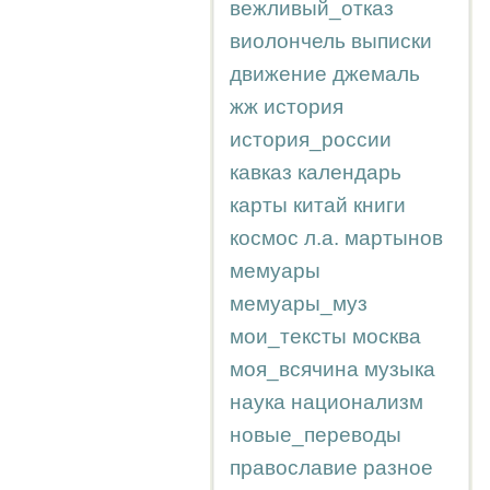
вежливый_отказ
виолончель
выписки
движение
джемаль
жж
история
история_россии
кавказ
календарь
карты
китай
книги
космос
л.а.
мартынов
мемуары
мемуары_муз
мои_тексты
москва
моя_всячина
музыка
наука
национализм
новые_переводы
православие
разное