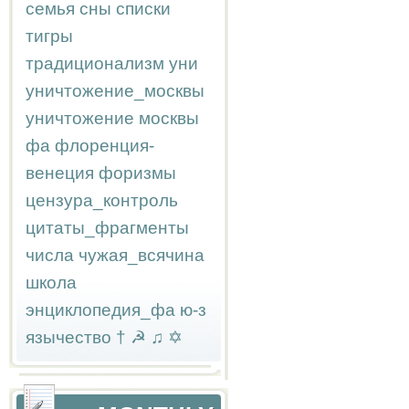
семья
сны
списки
тигры
традиционализм
уни
уничтожение_москвы
уничтожение москвы
фа
флоренция-
венеция
форизмы
цензура_контроль
цитаты_фрагменты
числа
чужая_всячина
школа
энциклопедия_фа
ю-з
язычество
†
☭
♫
✡