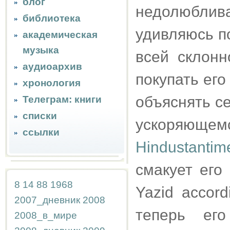
блог
недолюбли
библиотека
удивляюсь по
академическая
музыка
всей склонн
аудиоархив
покупать его
хронология
объяснять с
Телеграм: книги
списки
ускоряющ
ссылки
Hindustantim
смакует его 
8
14
88
1968
Yazid accord
2007_дневник
2008
теперь его
2008_в_мире