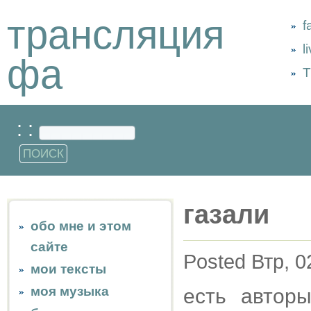
трансляция
f
l
фа
Т
: :
газали
обо мне и этом
сайте
Posted Втр, 0
мои тексты
моя музыка
есть автор