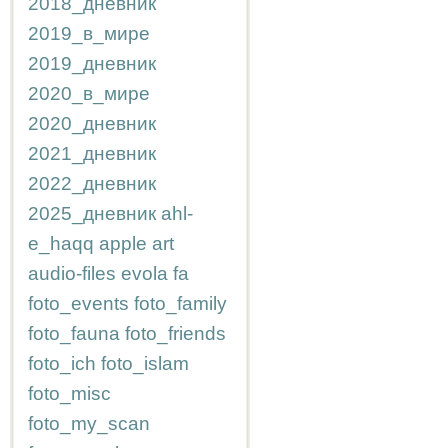
2018_дневник
2019_в_мире
2019_дневник
2020_в_мире
2020_дневник
2021_дневник
2022_дневник
2025_дневник
ahl-
e_haqq
apple
art
audio-files
evola
fa
foto_events
foto_family
foto_fauna
foto_friends
foto_ich
foto_islam
foto_misc
foto_my_scan