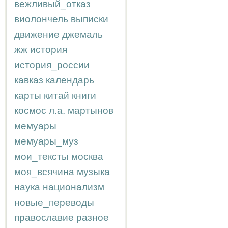
вежливый_отказ
виолончель
выписки
движение
джемаль
жж
история
история_россии
кавказ
календарь
карты
китай
книги
космос
л.а.
мартынов
мемуары
мемуары_муз
мои_тексты
москва
моя_всячина
музыка
наука
национализм
новые_переводы
православие
разное