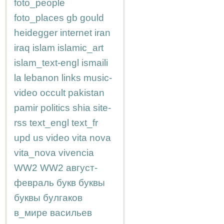
foto_people
foto_places
gb
gould
heidegger
internet
iran
iraq
islam
islamic_art
islam_text-engl
ismaili
la
lebanon
links
music-
video
occult
pakistan
pamir
politics
shia
site-
rss
text_engl
text_fr
upd
us
video
vita nova
vita_nova
vivencia
WW2
WW2
август-
февраль
букв
буквы
буквы
булгаков
в_мире
васильев