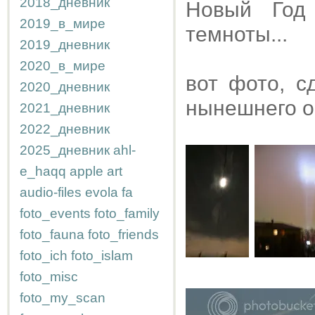
2018_дневник
Новый Год
2019_в_мире
темноты...
2019_дневник
2020_в_мире
вот фото, с
2020_дневник
нынешнего о
2021_дневник
2022_дневник
2025_дневник
ahl-
e_haqq
apple
art
audio-files
evola
fa
foto_events
foto_family
foto_fauna
foto_friends
foto_ich
foto_islam
foto_misc
foto_my_scan