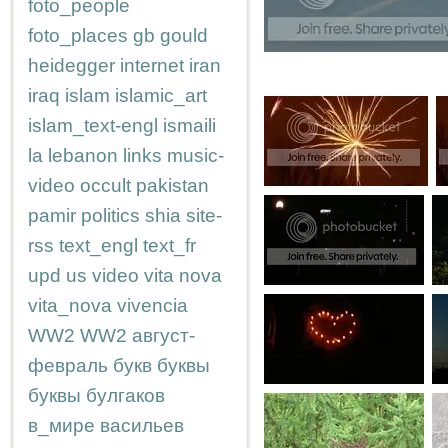
foto_people
foto_places
gb
gould
heidegger
internet
iran
iraq
islam
islamic_art
islam_text-engl
ismaili
la
lebanon
links
music-
video
occult
pakistan
pamir
politics
shia
site-
rss
text_engl
text_fr
upd
us
video
vita nova
vita_nova
vivencia
WW2
WW2
август-
февраль
букв
буквы
буквы
булгаков
в_мире
васильев