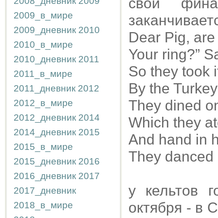
свой фин
2008_дневник
2009
2009_в_мире
заканчиваетс
2009_дневник
2010
Dear Pig, are 
2010_в_мире
Your ring?” Sai
2010_дневник
2011
So they took 
2011_в_мире
By the Turkey 
2011_дневник
2012
They dined on
2012_в_мире
2012_дневник
2014
Which they at
2014_дневник
2015
And hand in h
2015_в_мире
They danced b
2015_дневник
2016
2016_дневник
2017
у кельтов 
2017_дневник
октября - в 
2018_в_мире