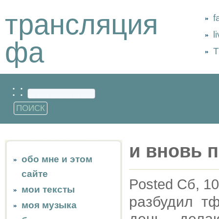
трансляция
f
l
фа
Т
: :
и вновь 
обо мне и этом
сайте
Posted Сб, 10
мои тексты
разбудил тф
моя музыка
день... дел