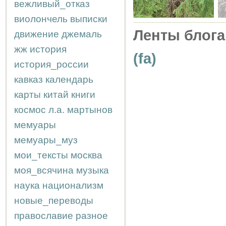
вежливый_отказ
виолончель
выписки
Ленты блога
движение
джемаль
жж
история
(fa)
история_россии
кавказ
календарь
карты
китай
книги
космос
л.а.
мартынов
мемуары
мемуары_муз
мои_тексты
москва
моя_всячина
музыка
наука
национализм
новые_переводы
православие
разное