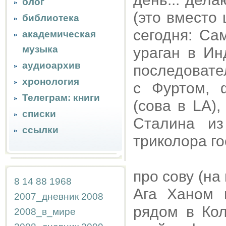
блог
(это вместо
библиотека
сегодня: Са
академическая
музыка
ураган в Ин
аудиоархив
последовате
хронология
с Фуртом, 
Телеграм: книги
(сова в LA)
списки
Сталина из
ссылки
триколора го
про сову (на
8
14
88
1968
Ага Ханом 
2007_дневник
2008
рядом в Кол
2008_в_мире