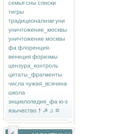
семья
сны
списки
тигры
традиционализм
уни
уничтожение_москвы
уничтожение москвы
фа
флоренция-
венеция
форизмы
цензура_контроль
цитаты_фрагменты
числа
чужая_всячина
школа
энциклопедия_фа
ю-з
язычество
†
☭
♫
✡