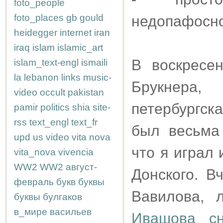
foto_people
foto_places
gb
gould
недопафосно
heidegger
internet
iran
iraq
islam
islamic_art
В воскресе
islam_text-engl
ismaili
la
lebanon
links
music-
Брукнера
video
occult
pakistan
петербургск
pamir
politics
shia
site-
rss
text_engl
text_fr
был весьма
upd
us
video
vita nova
что я играл 
vita_nova
vivencia
WW2
WW2
август-
Донского. 
февраль
букв
буквы
Вавилова, 
буквы
булгаков
в_мире
васильев
Ивашова сн