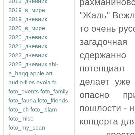
рахманиновс
2018_дневник
2019_в_мире
"Жаль" Вежли
2019_дневник
то очень рус
2020_в_мире
2020_дневник
загадочна
2021_дневник
сдержанно
2022_дневник
2025_дневник
ahl-
потенциал 
e_haqq
apple
art
делает уже 
audio-files
evola
fa
foto_events
foto_family
опасно пр
foto_fauna
foto_friends
пошлости - н
foto_ich
foto_islam
foto_misc
концерта дл
foto_my_scan
- просто