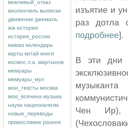
вежливый_отказ
изъятие и ун
виолончель
выписки
движение
джемаль
раз дотла 
жж
история
подробнее
].
история_россии
кавказ
календарь
карты
китай
книги
В эти дни 
космос
л.а.
мартынов
мемуары
эксклюзив
мемуары_муз
музыкант
мои_тексты
москва
коммунистич
моя_всячина
музыка
наука
национализм
Чен Ир), 
новые_переводы
(Чехословак
православие
разное