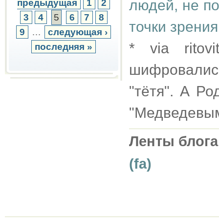
людей, не п
предыдущая
1
2
3
4
5
6
7
8
точки зрени
9
…
следующая ›
* via rito
последняя »
шифровались
"тётя". А Ро
"Медведевым
Ленты блога
(fa)