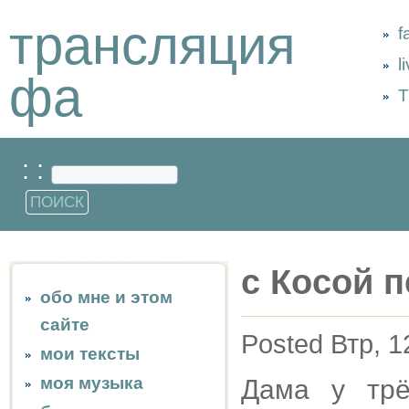
трансляция
f
l
фа
Т
: :
с Косой 
обо мне и этом
сайте
Posted Втр, 1
мои тексты
моя музыка
Дама у трё