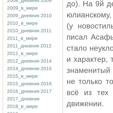
2008_дневник
2009
до). На 9й д
2009_в_мире
юлианскому,
2009_дневник
2010
2010_в_мире
(у новостил
2010_дневник
2011
писал Асафь
2011_в_мире
2011_дневник
2012
стало неукл
2012_в_мире
и характер,
2012_дневник
2014
2014_дневник
2015
знаменитый
2015_в_мире
не только т
2015_дневник
2016
всё из тех 
2016_дневник
2017
2017_дневник
движении
2018_в_мире