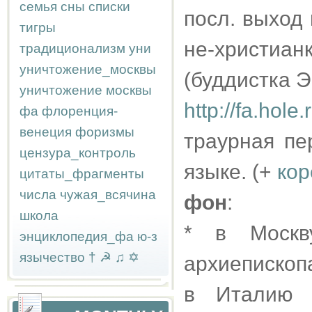
семья
сны
списки
посл. выход 
тигры
не-христиа
традиционализм
уни
уничтожение_москвы
(буддистка Э
уничтожение москвы
http://fa.hol
фа
флоренция-
венеция
форизмы
траурная пе
цензура_контроль
языке. (+
кор
цитаты_фрагменты
числа
чужая_всячина
фон
:
школа
* в Москв
энциклопедия_фа
ю-з
язычество
†
☭
♫
✡
архиепископ
в Италию 