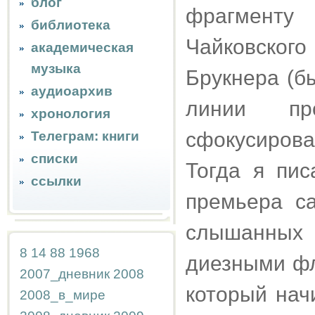
блог
фрагмент
библиотека
Чайковског
академическая
музыка
Брукнера (б
аудиоархив
линии пр
хронология
сфокусирова
Телеграм: книги
списки
Тогда я пис
ссылки
премьера с
слышанных 
8
14
88
1968
диезными фл
2007_дневник
2008
который нач
2008_в_мире