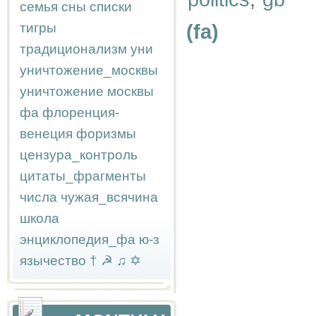
семья
сны
списки
тигры
(fa)
традиционализм
уни
уничтожение_москвы
уничтожение москвы
фа
флоренция-
венеция
форизмы
цензура_контроль
цитаты_фрагменты
числа
чужая_всячина
школа
энциклопедия_фа
ю-з
язычество
†
☭
♫
✡