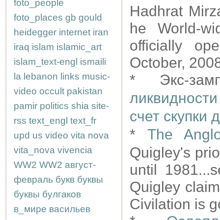
foto_people
Hadhrat Mir
foto_places
gb
gould
he World-w
heidegger
internet
iran
officially 
iraq
islam
islamic_art
October, 2008
islam_text-engl
ismaili
la
lebanon
links
music-
* Экс-за
video
occult
pakistan
ликвидности
pamir
politics
shia
site-
счет скупки 
rss
text_engl
text_fr
*
The Anglo
upd
us
video
vita nova
Quigley's pri
vita_nova
vivencia
WW2
WW2
август-
until 1981...
февраль
букв
буквы
Quigley claim
буквы
булгаков
Civilation is 
в_мире
васильев