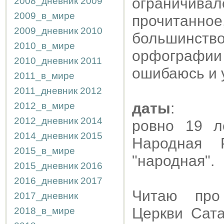
ограничива
2008_дневник
2009
2009_в_мире
прочитанно
2009_дневник
2010
большинст
2010_в_мире
орфографи
2010_дневник
2011
ошибаюсь и у
2011_в_мире
2011_дневник
2012
даты
:
2012_в_мире
2012_дневник
2014
ровно 19 л
2014_дневник
2015
Народная 
2015_в_мире
"народная".
2015_дневник
2016
2016_дневник
2017
Читаю про 
2017_дневник
Церкви Сата
2018_в_мире