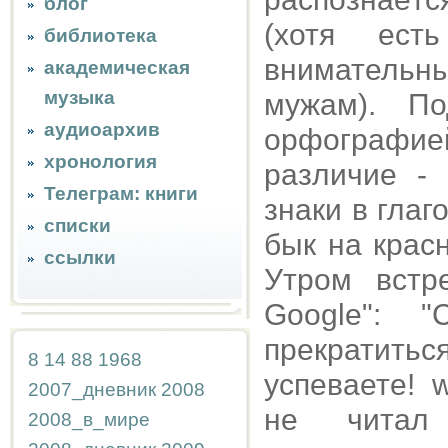
блог
(хотя ест
библиотека
вниматель
академическая
музыка
мужам). П
аудиоархив
орфографи
хронология
различие -
Телеграм: книги
знаки в глаг
списки
бык на крас
ссылки
Утром встр
Google": "
прекратиться
8
14
88
1968
успеваете! w
2007_дневник
2008
не читал
2008_в_мире