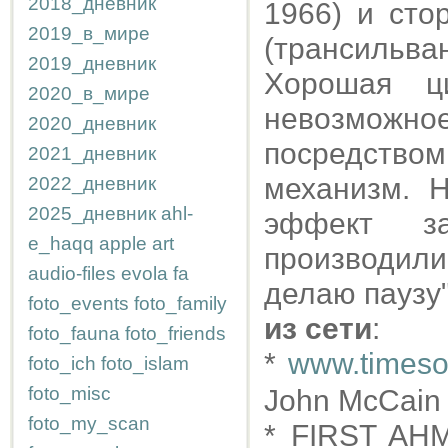
2018_дневник
1966) и сто
2019_в_мире
(трансильв
2019_дневник
Хорошая ц
2020_в_мире
невозможное
2020_дневник
посредством
2021_дневник
механизм. 
2022_дневник
2025_дневник
ahl-
эффект за
e_haqq
apple
art
производил
audio-files
evola
fa
делаю паузу"
foto_events
foto_family
из сети
:
foto_fauna
foto_friends
*
www.timeson
foto_ich
foto_islam
foto_misc
John McCain f
foto_my_scan
* FIRST AH