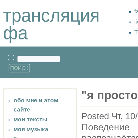
трансляция
f
l
фа
Т
: :
"я просто
обо мне и этом
сайте
Posted Чт, 10
мои тексты
Поведение
моя музыка
распознаётс