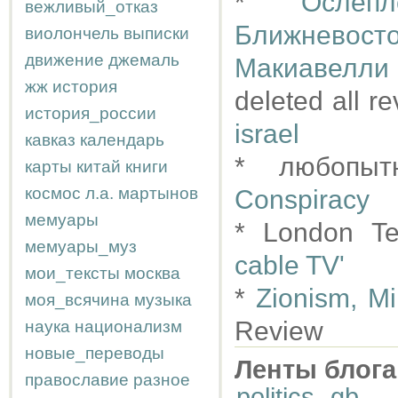
*
Ослеп
вежливый_отказ
Ближнево
виолончель
выписки
движение
джемаль
Макиавелли
жж
история
deleted all r
история_россии
israel
кавказ
календарь
* любопы
карты
китай
книги
космос
л.а.
мартынов
Conspiracy
мемуары
* London Te
мемуары_муз
cable TV'
мои_тексты
москва
*
Zionism, Mi
моя_всячина
музыка
Review
наука
национализм
новые_переводы
Ленты блога
православие
разное
politics
,
gb