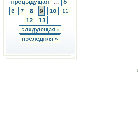
предыдущая
…
5
6
7
8
9
10
11
12
13
…
следующая ›
последняя »