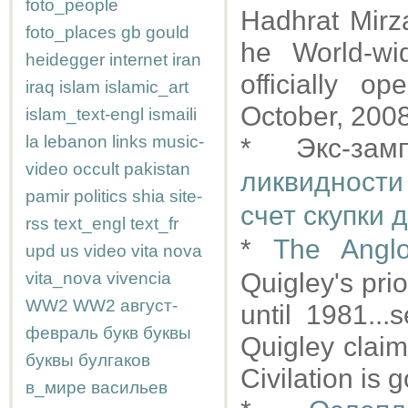
foto_people
Hadhrat Mir
foto_places
gb
gould
he World-w
heidegger
internet
iran
officially 
iraq
islam
islamic_art
October, 2008
islam_text-engl
ismaili
la
lebanon
links
music-
* Экс-за
video
occult
pakistan
ликвидности
pamir
politics
shia
site-
счет скупки 
rss
text_engl
text_fr
*
The Anglo
upd
us
video
vita nova
Quigley's pri
vita_nova
vivencia
WW2
WW2
август-
until 1981...
февраль
букв
буквы
Quigley claim
буквы
булгаков
Civilation is 
в_мире
васильев