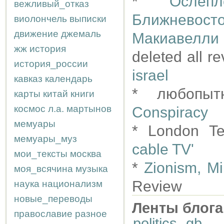
*
Ослеп
вежливый_отказ
Ближнево
виолончель
выписки
движение
джемаль
Макиавелли
жж
история
deleted all r
история_россии
israel
кавказ
календарь
* любопы
карты
китай
книги
космос
л.а.
мартынов
Conspiracy
мемуары
* London Te
мемуары_муз
cable TV'
мои_тексты
москва
*
Zionism, Mi
моя_всячина
музыка
Review
наука
национализм
новые_переводы
Ленты блога
православие
разное
politics
,
gb