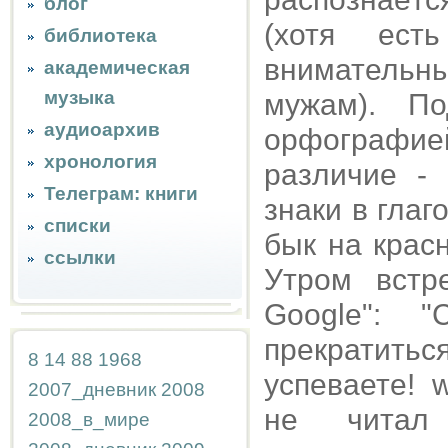
блог
(хотя ест
библиотека
вниматель
академическая
музыка
мужам). П
аудиоархив
орфографи
хронология
различие -
Телеграм: книги
знаки в глаг
списки
бык на крас
ссылки
Утром встр
Google": "
прекратиться
8
14
88
1968
успеваете! w
2007_дневник
2008
не читал
2008_в_мире