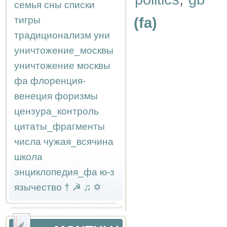
семья
сны
списки
тигры
(fa)
традиционализм
уни
уничтожение_москвы
уничтожение москвы
фа
флоренция-
венеция
форизмы
цензура_контроль
цитаты_фрагменты
числа
чужая_всячина
школа
энциклопедия_фа
ю-з
язычество
†
☭
♫
✡