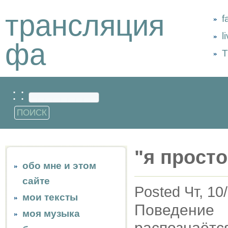
трансляция
f
l
фа
Т
: :
"я просто
обо мне и этом
сайте
Posted Чт, 10
мои тексты
Поведение
моя музыка
распознаётс