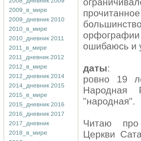
ограничива
2008_дневник
2009
2009_в_мире
прочитанно
2009_дневник
2010
большинст
2010_в_мире
орфографи
2010_дневник
2011
ошибаюсь и у
2011_в_мире
2011_дневник
2012
даты
:
2012_в_мире
2012_дневник
2014
ровно 19 л
2014_дневник
2015
Народная 
2015_в_мире
"народная".
2015_дневник
2016
2016_дневник
2017
Читаю про 
2017_дневник
Церкви Сата
2018_в_мире