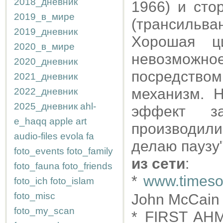
2018_дневник
1966) и сто
2019_в_мире
(трансильв
2019_дневник
Хорошая ц
2020_в_мире
невозможное
2020_дневник
посредством
2021_дневник
механизм. 
2022_дневник
2025_дневник
ahl-
эффект за
e_haqq
apple
art
производил
audio-files
evola
fa
делаю паузу"
foto_events
foto_family
из сети
:
foto_fauna
foto_friends
*
www.timeson
foto_ich
foto_islam
foto_misc
John McCain f
foto_my_scan
* FIRST AH