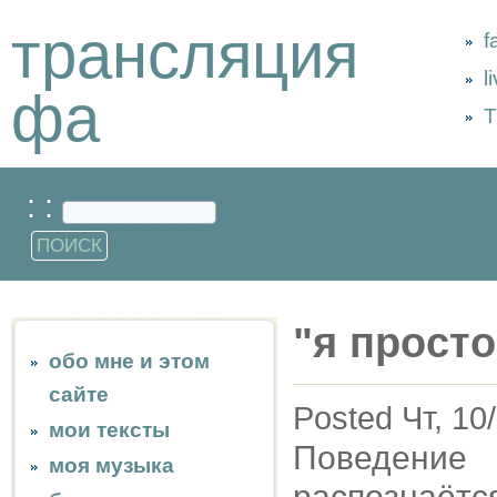
трансляция
f
l
фа
Т
: :
"я просто
обо мне и этом
сайте
Posted Чт, 10
мои тексты
Поведение
моя музыка
распознаётс