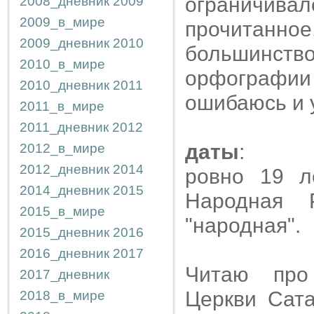
ограничива
2008_дневник
2009
2009_в_мире
прочитанно
2009_дневник
2010
большинст
2010_в_мире
орфографи
2010_дневник
2011
ошибаюсь и у
2011_в_мире
2011_дневник
2012
даты
:
2012_в_мире
2012_дневник
2014
ровно 19 л
2014_дневник
2015
Народная 
2015_в_мире
"народная".
2015_дневник
2016
2016_дневник
2017
Читаю про 
2017_дневник
Церкви Сата
2018_в_мире