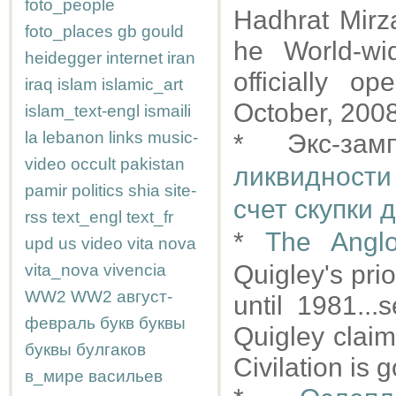
foto_people
Hadhrat Mir
foto_places
gb
gould
he World-w
heidegger
internet
iran
officially 
iraq
islam
islamic_art
October, 2008
islam_text-engl
ismaili
la
lebanon
links
music-
* Экс-за
video
occult
pakistan
ликвидности
pamir
politics
shia
site-
счет скупки 
rss
text_engl
text_fr
*
The Anglo
upd
us
video
vita nova
Quigley's pri
vita_nova
vivencia
WW2
WW2
август-
until 1981...
февраль
букв
буквы
Quigley claim
буквы
булгаков
Civilation is 
в_мире
васильев