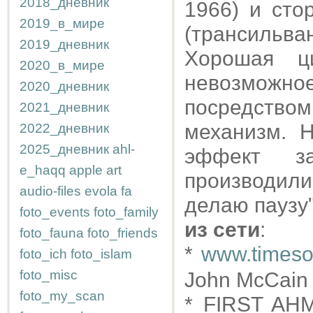
2018_дневник
1966) и сто
2019_в_мире
(трансильв
2019_дневник
Хорошая ц
2020_в_мире
невозможное
2020_дневник
посредством
2021_дневник
механизм. 
2022_дневник
2025_дневник
ahl-
эффект за
e_haqq
apple
art
производил
audio-files
evola
fa
делаю паузу"
foto_events
foto_family
из сети
:
foto_fauna
foto_friends
*
www.timeson
foto_ich
foto_islam
foto_misc
John McCain f
foto_my_scan
* FIRST AH