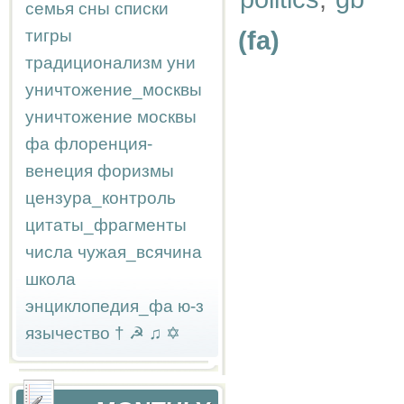
семья
сны
списки
тигры
(fa)
традиционализм
уни
уничтожение_москвы
уничтожение москвы
фа
флоренция-
венеция
форизмы
цензура_контроль
цитаты_фрагменты
числа
чужая_всячина
школа
энциклопедия_фа
ю-з
язычество
†
☭
♫
✡