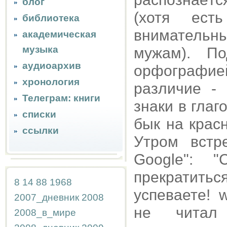
блог
(хотя ест
библиотека
вниматель
академическая
музыка
мужам). П
аудиоархив
орфографи
хронология
различие -
Телеграм: книги
знаки в глаг
списки
бык на крас
ссылки
Утром встр
Google": "
прекратиться
8
14
88
1968
успеваете! w
2007_дневник
2008
не читал
2008_в_мире