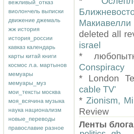
*
Ослеп
вежливый_отказ
Ближнево
виолончель
выписки
движение
джемаль
Макиавелли
жж
история
deleted all r
история_россии
israel
кавказ
календарь
* любопы
карты
китай
книги
космос
л.а.
мартынов
Conspiracy
мемуары
* London Te
мемуары_муз
cable TV'
мои_тексты
москва
*
Zionism, Mi
моя_всячина
музыка
Review
наука
национализм
новые_переводы
Ленты блога
православие
разное
politics
,
gb