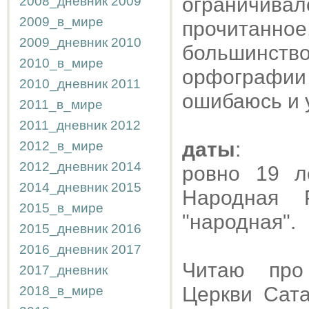
ограничива
2008_дневник
2009
2009_в_мире
прочитанно
2009_дневник
2010
большинст
2010_в_мире
орфографи
2010_дневник
2011
ошибаюсь и у
2011_в_мире
2011_дневник
2012
даты
:
2012_в_мире
2012_дневник
2014
ровно 19 л
2014_дневник
2015
Народная 
2015_в_мире
"народная".
2015_дневник
2016
2016_дневник
2017
Читаю про 
2017_дневник
Церкви Сата
2018_в_мире