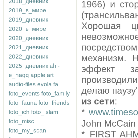
2018_дневник
1966) и сто
2019_в_мире
(трансильв
2019_дневник
Хорошая ц
2020_в_мире
невозможное
2020_дневник
посредством
2021_дневник
механизм. 
2022_дневник
2025_дневник
ahl-
эффект за
e_haqq
apple
art
производил
audio-files
evola
fa
делаю паузу"
foto_events
foto_family
из сети
:
foto_fauna
foto_friends
*
www.timeson
foto_ich
foto_islam
foto_misc
John McCain f
foto_my_scan
* FIRST AH