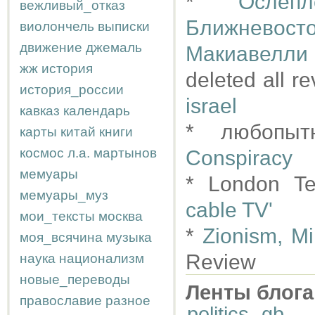
*
Ослеп
вежливый_отказ
Ближнево
виолончель
выписки
движение
джемаль
Макиавелли
жж
история
deleted all r
история_россии
israel
кавказ
календарь
* любопы
карты
китай
книги
космос
л.а.
мартынов
Conspiracy
мемуары
* London Te
мемуары_муз
cable TV'
мои_тексты
москва
*
Zionism, Mi
моя_всячина
музыка
Review
наука
национализм
новые_переводы
Ленты блога
православие
разное
politics
,
gb