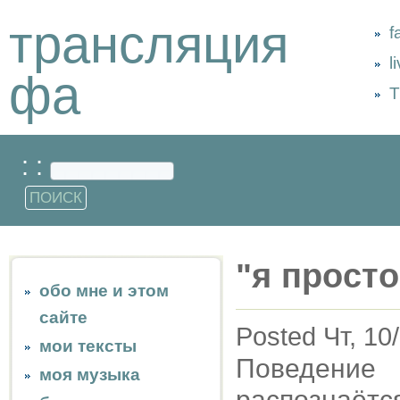
трансляция
f
l
фа
Т
: :
"я просто
обо мне и этом
сайте
Posted Чт, 10
мои тексты
Поведение
моя музыка
распознаётс