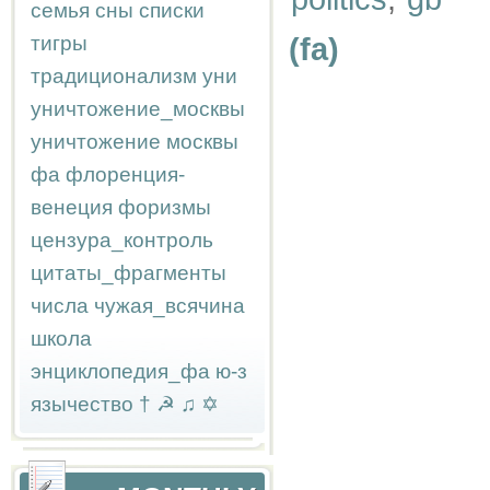
семья
сны
списки
тигры
(fa)
традиционализм
уни
уничтожение_москвы
уничтожение москвы
фа
флоренция-
венеция
форизмы
цензура_контроль
цитаты_фрагменты
числа
чужая_всячина
школа
энциклопедия_фа
ю-з
язычество
†
☭
♫
✡