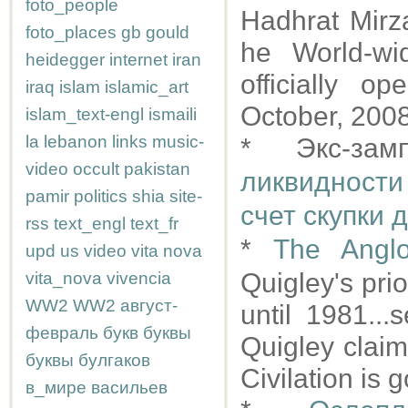
foto_people
Hadhrat Mir
foto_places
gb
gould
he World-w
heidegger
internet
iran
officially 
iraq
islam
islamic_art
October, 2008
islam_text-engl
ismaili
la
lebanon
links
music-
* Экс-за
video
occult
pakistan
ликвидности
pamir
politics
shia
site-
счет скупки 
rss
text_engl
text_fr
*
The Anglo
upd
us
video
vita nova
Quigley's pri
vita_nova
vivencia
WW2
WW2
август-
until 1981...
февраль
букв
буквы
Quigley claim
буквы
булгаков
Civilation is 
в_мире
васильев