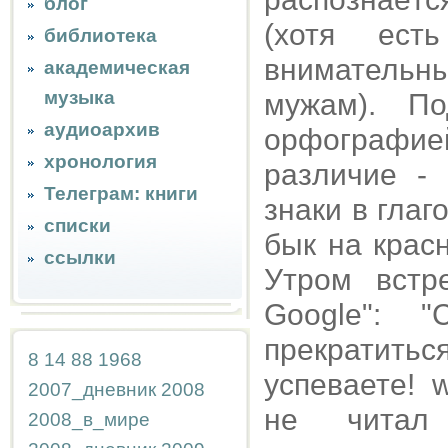
блог
(хотя ест
библиотека
вниматель
академическая
музыка
мужам). П
аудиоархив
орфографи
хронология
различие -
Телеграм: книги
знаки в глаг
списки
бык на крас
ссылки
Утром встр
Google": "
прекратиться
8
14
88
1968
успеваете! w
2007_дневник
2008
не читал
2008_в_мире