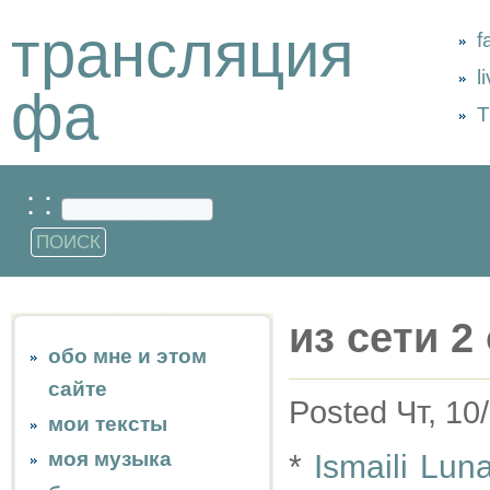
трансляция
f
l
фа
Т
: :
из сети 2 
обо мне и этом
сайте
Posted Чт, 10
мои тексты
моя музыка
*
Ismaili Lun