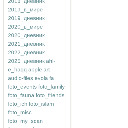
2018_дневник
2019_в_мире
2019_дневник
2020_в_мире
2020_дневник
2021_дневник
2022_дневник
2025_дневник
ahl-
e_haqq
apple
art
audio-files
evola
fa
foto_events
foto_family
foto_fauna
foto_friends
foto_ich
foto_islam
foto_misc
foto_my_scan