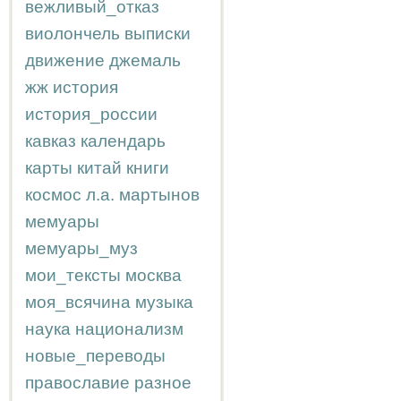
вежливый_отказ
виолончель
выписки
движение
джемаль
жж
история
история_россии
кавказ
календарь
карты
китай
книги
космос
л.а.
мартынов
мемуары
мемуары_муз
мои_тексты
москва
моя_всячина
музыка
наука
национализм
новые_переводы
православие
разное