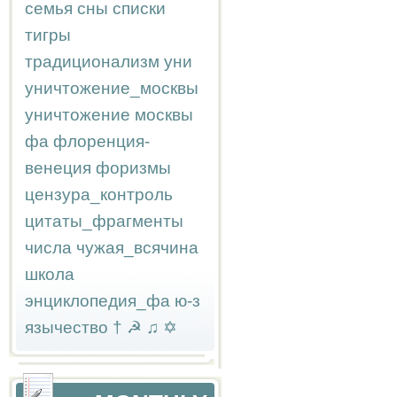
семья
сны
списки
тигры
традиционализм
уни
уничтожение_москвы
уничтожение москвы
фа
флоренция-
венеция
форизмы
цензура_контроль
цитаты_фрагменты
числа
чужая_всячина
школа
энциклопедия_фа
ю-з
язычество
†
☭
♫
✡