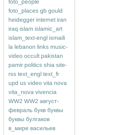
foto_people
foto_places
gb
gould
heidegger
internet
iran
iraq
islam
islamic_art
islam_text-engl
ismaili
la
lebanon
links
music-
video
occult
pakistan
pamir
politics
shia
site-
rss
text_engl
text_fr
upd
us
video
vita nova
vita_nova
vivencia
WW2
WW2
август-
февраль
букв
буквы
буквы
булгаков
в_мире
васильев