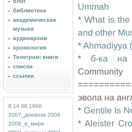
блог
Ummah
библиотека
*
What is the
академическая
музыка
and other Mu
аудиоархив
*
Ahmadiyya (i
хронология
*
б-ка на
Телеграм: книги
списки
Community
ссылки
==========
эвола на англ
8
14
88
1968
*
Gentile Is N
2007_дневник
2008
*
Aleister Cr
2008_в_мире