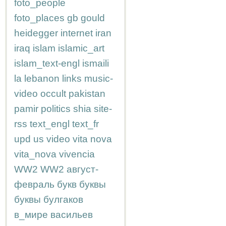
foto_people
foto_places
gb
gould
heidegger
internet
iran
iraq
islam
islamic_art
islam_text-engl
ismaili
la
lebanon
links
music-
video
occult
pakistan
pamir
politics
shia
site-
rss
text_engl
text_fr
upd
us
video
vita nova
vita_nova
vivencia
WW2
WW2
август-
февраль
букв
буквы
буквы
булгаков
в_мире
васильев