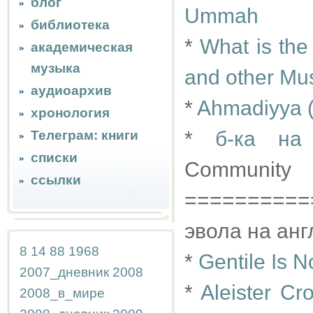
блог
Ummah
библиотека
*
What is the
академическая
музыка
and other Mu
аудиоархив
*
Ahmadiyya (i
хронология
*
б-ка на
Телеграм: книги
списки
Community
ссылки
==========
эвола на англ
8
14
88
1968
*
Gentile Is N
2007_дневник
2008
*
Aleister Cr
2008_в_мире