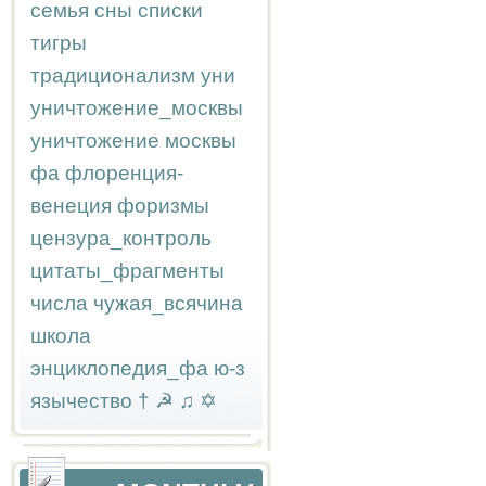
семья
сны
списки
тигры
традиционализм
уни
уничтожение_москвы
уничтожение москвы
фа
флоренция-
венеция
форизмы
цензура_контроль
цитаты_фрагменты
числа
чужая_всячина
школа
энциклопедия_фа
ю-з
язычество
†
☭
♫
✡