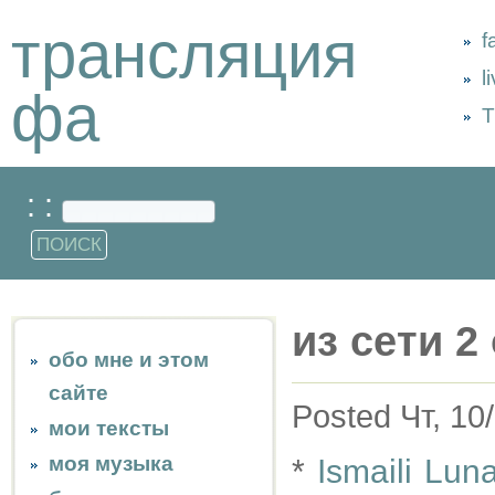
трансляция
f
l
фа
Т
: :
из сети 2 
обо мне и этом
сайте
Posted Чт, 10
мои тексты
моя музыка
*
Ismaili Lun