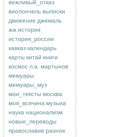
вежливый_отказ
виолончель
выписки
движение
джемаль
жж
история
история_россии
кавказ
календарь
карты
китай
книги
космос
л.а.
мартынов
мемуары
мемуары_муз
мои_тексты
москва
моя_всячина
музыка
наука
национализм
новые_переводы
православие
разное