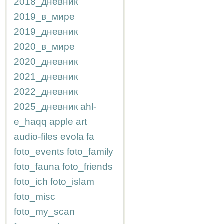
2018_дневник
2019_в_мире
2019_дневник
2020_в_мире
2020_дневник
2021_дневник
2022_дневник
2025_дневник
ahl-
e_haqq
apple
art
audio-files
evola
fa
foto_events
foto_family
foto_fauna
foto_friends
foto_ich
foto_islam
foto_misc
foto_my_scan