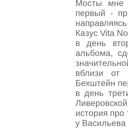
Мосты мне 
первый - п
направляяс
Казус Vita N
в день вто
альбома, сд
значительн
вблизи от 
Бехштейн пе
в день трет
Ливеровской
история про 
у Васильева