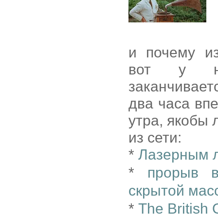
и почему и
вот у но
заканчивает
два часа впе
утра, якобы 
из сети:
*
Лазерным л
*
прорыв в
скрытой мас
*
The British 