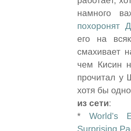
работает, хо
намного ва
похоронят Д
его на вся
смахивает 
чем Кисин н
прочитал у 
хотя бы одно
из сети
:
*
World's E
Surprising P