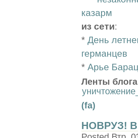
казарм
из сети
:
*
День летне
германцев
*
Арье Барац
Ленты блога
уничтожение
(fa)
НОВРУЗ! 
Posted Втр, 0