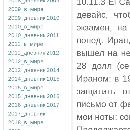
10.11.3 El C
2008_дневник
2009
2009_в_мире
девайс, что
2009_дневник
2010
экзамен, на
2010_в_мире
2010_дневник
2011
понед. Иран
2011_в_мире
вышел на не
2011_дневник
2012
2012_в_мире
28 долл (се
2012_дневник
2014
Ираном: в 1
2014_дневник
2015
2015_в_мире
защитить о
2015_дневник
2016
письмо от ф
2016_дневник
2017
2017_дневник
мои ноты: со
2018_в_мире
Продолжае