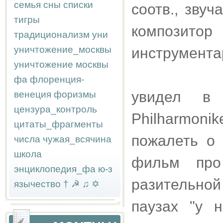
семья
сны
списки
соотв., звуч
тигры
композитор
традиционализм
уни
уничтожение_москвы
инструмента
уничтожение москвы
фа
флоренция-
увидел в
венеция
форизмы
цензура_контроль
Philharmon
цитаты_фрагменты
пожалеть о
числа
чужая_всячина
школа
фильм пр
энциклопедия_фа
ю-з
разительной
язычество
†
☭
♫
✡
паузах "у 