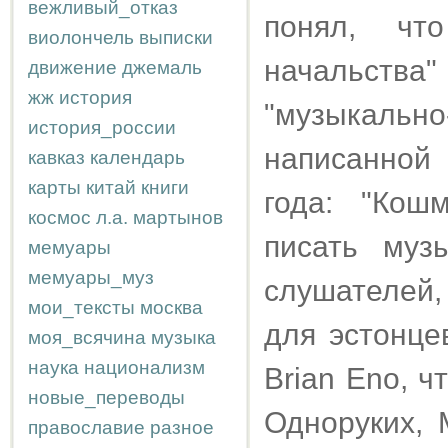
вежливый_отказ
понял, чт
виолончель
выписки
начальства" 
движение
джемаль
жж
история
"музыкаль
история_россии
написанной
кавказ
календарь
карты
китай
книги
года: "Кош
космос
л.а.
мартынов
писать муз
мемуары
мемуары_муз
слушателей,
мои_тексты
москва
для эстонце
моя_всячина
музыка
наука
национализм
Brian Eno, ч
новые_переводы
Одноруких, 
православие
разное