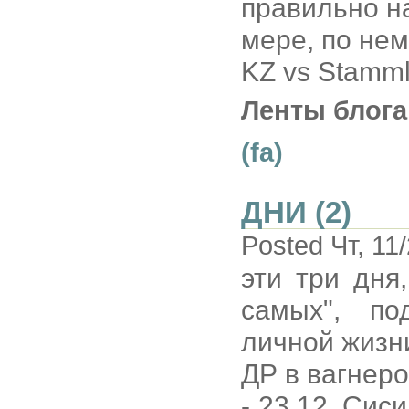
правильно н
мере, по нем
KZ vs Stamml
Ленты блога
(fa)
ДНИ (2)
Posted Чт, 11
эти три дня
самых", по
личной жизни
ДР в вагнер
- 23.12, Сиси