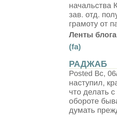
начальства 
зав. отд. по
грамоту от п
Ленты блога
(fa)
РАДЖАБ
Posted Вс, 06
наступил, кр
что делать с
обороте быва
думать прежд