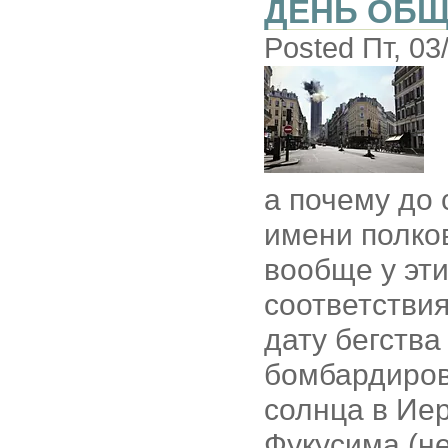
ДЕНЬ ОБ
Posted Пт, 03
а почему до 
имени полко
вообще у эт
соответствия
дату бегства
бомбардирово
солнца в Иер
Фукусима (не