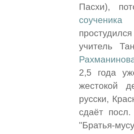
Пасхи), по
соученика
простудилс
учитель Та
Рахманинов
2,5 года у
жестокой д
русски, Крас
сдаёт посл.
"Братья-мус