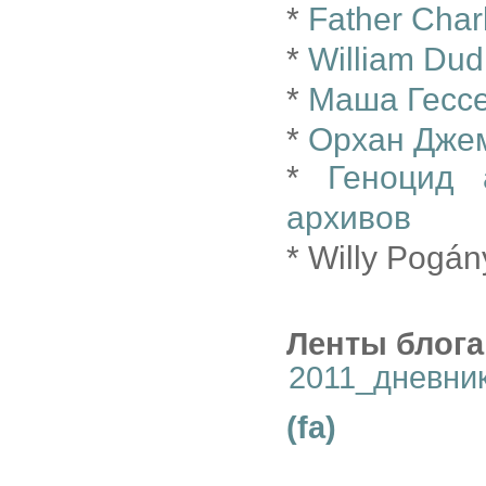
*
Father Char
*
William Dud
*
Маша Гессе
*
Орхан Джем
*
Геноцид 
архивов
* Willy Pogán
Ленты блога
2011_дневни
(fa)