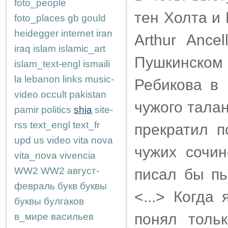
foto_people
тен Холта и
foto_places
gb
gould
heidegger
internet
iran
Arthur Ance
iraq
islam
islamic_art
Пушкинско
islam_text-engl
ismaili
la
lebanon
links
music-
Ребикова в 
video
occult
pakistan
чужого талан
pamir
politics
shia
site-
rss
text_engl
text_fr
прекратил п
upd
us
video
vita nova
чужих сочин
vita_nova
vivencia
WW2
WW2
август-
писал бы пь
февраль
букв
буквы
<...> Когда
буквы
булгаков
понял тольк
в_мире
васильев