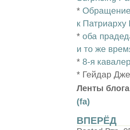
*
Обращение 
к Патриарху 
*
оба прадед
и то же врем
*
8-я кавале
* Гейдар Дж
Ленты блога
(fa)
ВПЕРЁД