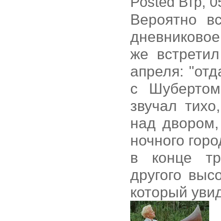
Posted Втр, 0
Вероятно в
дневниково
же встретил
апреля: "от
с Шубертом
звучал тихо
над двором,
ночного гор
в конце тр
другого выс
который увид