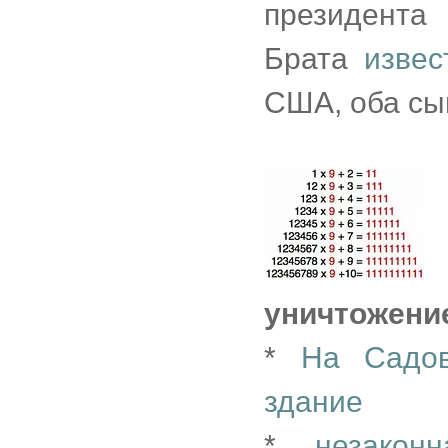
президента
Брата
извес
США, оба сы
уничтожени
*
На Садов
здание
*
незакон