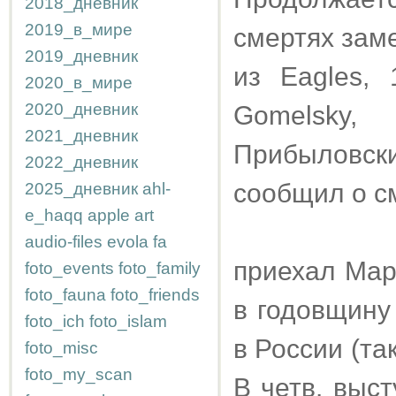
2018_дневник
2019_в_мире
смертях заме
2019_дневник
из Eagles, 
2020_в_мире
2020_дневник
Gomelsky
2021_дневник
Прибыловски
2022_дневник
сообщил о с
2025_дневник
ahl-
e_haqq
apple
art
audio-files
evola
fa
приехал Мар
foto_events
foto_family
foto_fauna
foto_friends
в годовщину
foto_ich
foto_islam
в России (та
foto_misc
foto_my_scan
В четв. выс