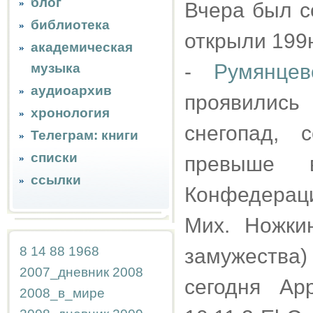
блог
Вчера был с
библиотека
открыли 199
академическая
-
Румянцев
музыка
аудиоархив
проявились
хронология
снегопад, 
Телеграм: книги
списки
превыше в
ссылки
Конфедераци
Мих. Ножки
8
14
88
1968
замужества
2007_дневник
2008
сегодня Ap
2008_в_мире