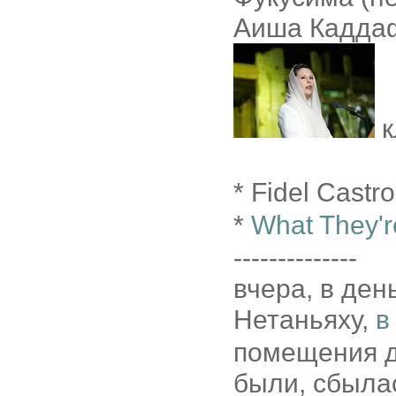
Аиша Каддаф
к
* Fidel Castr
*
What They'r
--------------
вчера, в ден
Нетаньяху,
в
помещения д
были, сбыла