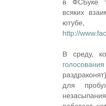
в ФСБуке т
всяких вза
ютуб
http://www.f
В среду, 
голосовани
раздраконят
для пробу
незасыпания