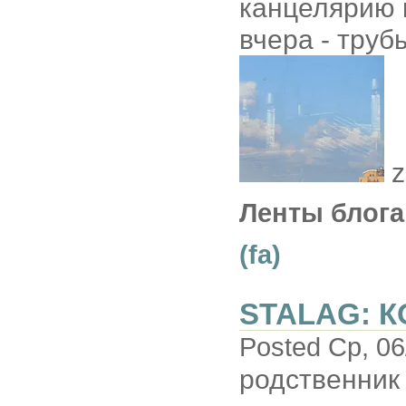
канцелярию к
вчера - труб
z
Ленты блога
(fa)
STALAG: 
Posted Ср, 06
родственник