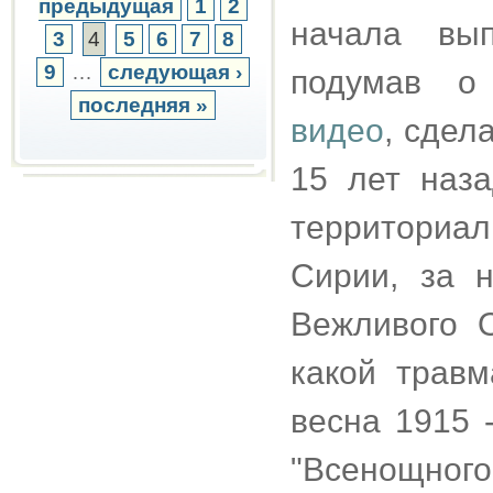
предыдущая
1
2
начала вы
3
4
5
6
7
8
9
…
следующая ›
подумав о
последняя »
видео
, сдел
15 лет наза
территориа
Сирии, за 
Вежливого 
какой трав
весна 1915 
"Всенощного