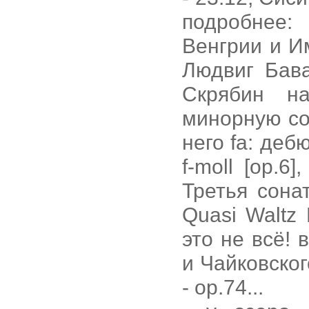
подробнее:
Венгрии и И
Людвиг Бава
Скрябин н
минорную сон
него fa: дебю
f-moll [op.6
Третья сонат
Quasi Waltz 
это не всё!
и Чайковско
- op.74...