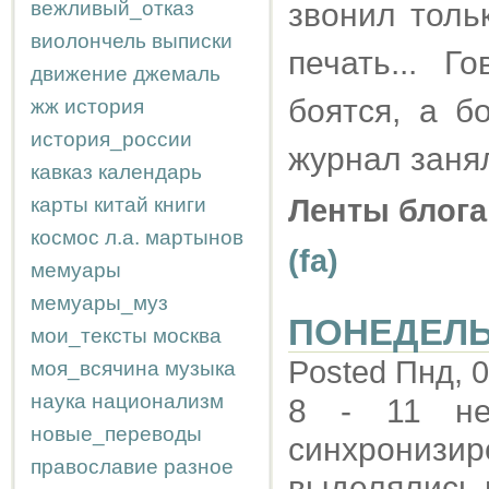
вежливый_отказ
звонил толь
виолончель
выписки
печать... Г
движение
джемаль
боятся, а б
жж
история
история_россии
журнал заня
кавказ
календарь
карты
китай
книги
Ленты блога
космос
л.а.
мартынов
(fa)
мемуары
мемуары_муз
ПОНЕДЕЛ
мои_тексты
москва
Posted Пнд, 0
моя_всячина
музыка
наука
национализм
8 - 11 не
новые_переводы
синхронизир
православие
разное
выделялись 