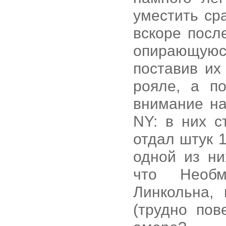
уместить ср
вскоре посл
опирающуюс
поставив их
рояле, а п
внимание на
NY: в них с
отдал штук 1
одной из ни
что Необм
Линкольна,
(трудно пов