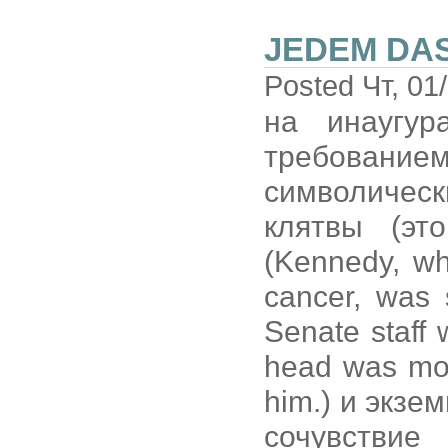
JEDEM DAS
Posted Чт, 01
на инаугур
требованием
символичес
клятвы (эт
(Kennedy, wh
cancer, was 
Senate staff 
head was mov
him.) и экз
сочувствие