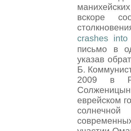
манихейски
вскоре с
столкновени
crashes int
письмо в о
указав обра
Б. Коммунист
2009 в Р
Солженицын
еврейском го
солнечной
современны
участии Ома