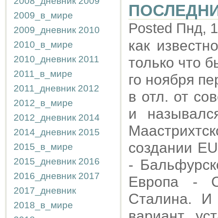
2008_дневник
2009
ПОСЛЕДНИ
2009_в_мире
Posted Пнд, 1
2009_дневник
2010
как известн
2010_в_мире
2010_дневник
2011
только что 
2011_в_мире
го ноября пе
2011_дневник
2012
в отл. от со
2012_в_мире
и называлс
2012_дневник
2014
Маастрихтско
2014_дневник
2015
создании EU
2015_в_мире
2015_дневник
2016
- Бальфурск
2016_дневник
2017
Европа - 
2017_дневник
Сталина. И
2018_в_мире
вариант ус