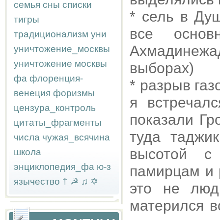
семья
сны
списки
* сель в Ду
тигры
все основ
традиционализм
уни
Ахмадинеж
уничтожение_москвы
уничтожение москвы
выборах)
фа
флоренция-
* разрыв газ
венеция
форизмы
я встречалс
цензура_контроль
показали Гр
цитаты_фрагменты
туда таджи
числа
чужая_всячина
высотой с 
школа
энциклопедия_фа
ю-з
памирцам и 
язычество
†
☭
♫
✡
это не люди
матерился в