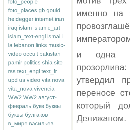
мотив "трёх
foto_people
foto_places
gb
gould
именно на э
heidegger
internet
iran
провозглашё
iraq
islam
islamic_art
islam_text-engl
ismaili
императором
la
lebanon
links
music-
и одна но
video
occult
pakistan
pamir
politics
shia
site-
прозорлива:
rss
text_engl
text_fr
утвердил п
upd
us
video
vita nova
vita_nova
vivencia
переносе ст
WW2
WW2
август-
который д
февраль
букв
буквы
буквы
булгаков
Делижаном.
в_мире
васильев