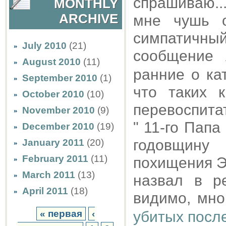
спрашиваю..
MONTHLY
ARCHIVE
мне чушь 
симпатичны
July 2010
(21)
сообщение
August 2010
(11)
ранние о ка
September 2010
(1)
что таких 
October 2010
(10)
перевоспитат
November 2010
(9)
" 11-го Пап
December 2010
(19)
годовщину
January 2011
(20)
February 2011
(11)
похищения Э
March 2011
(13)
назвал в р
April 2011
(18)
видимо, мно
« первая
‹
убитых посл