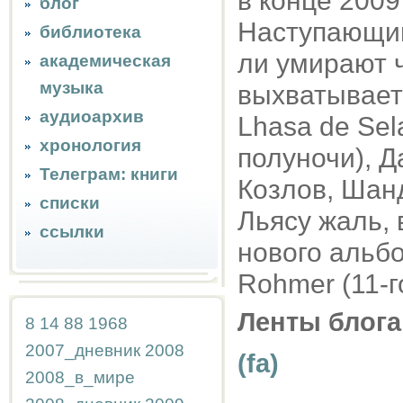
в конце 2009
блог
Наступающим)
библиотека
ли умирают 
академическая
музыка
выхватывает
аудиоархив
Lhasa de Sel
хронология
полуночи), 
Телеграм: книги
Козлов, Шан
списки
Льясу жаль, 
ссылки
нового альбом
Rohmer (11-г
Ленты блога
8
14
88
1968
2007_дневник
2008
(fa)
2008_в_мире