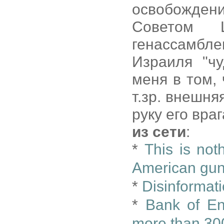
освобожде
Советом Ц
генассамбле
Израиля "ч
меня в том,
т.зр. внешня
руку его враг
из сети
:
*
This is not
American gu
*
Disinformat
*
Bank of Eng
more than 30