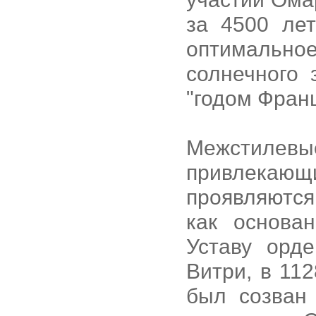
за 4500 ле
оптимально
солнечного 
"годом Франц
Межстиле
привлекающ
проявляютс
как основа
Уставу орд
Витри, в 112
был созван