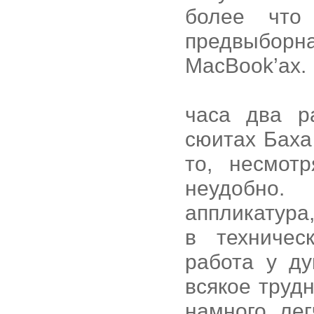
более что
предвыборн
MacBook’ах.
часа два р
сюитах Баха 
то, несмот
неудобно.
аппликатура
в техничес
работа у ду
всякое труд
намного ле