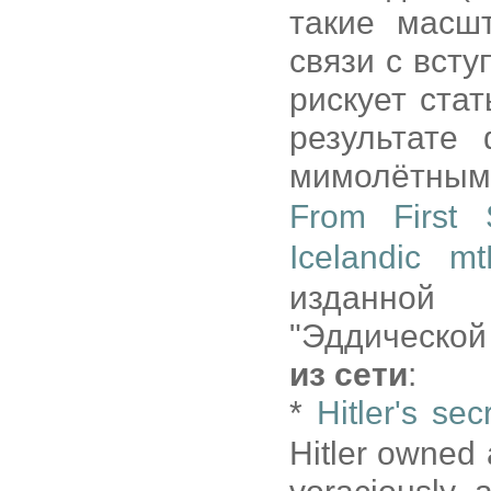
такие масш
связи с всту
рискует ста
результате
мимолётным
From First 
Icelandic m
изданной
"Эддической
из сети
:
*
Hitler's sec
Hitler owned