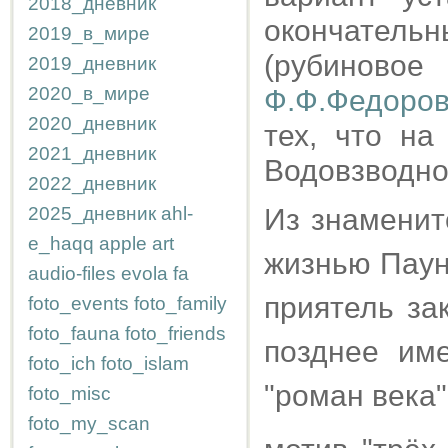
2018_дневник
окончатель
2019_в_мире
(рубиново
2019_дневник
2020_в_мире
Ф.Ф.Федоров
2020_дневник
тех, что на
2021_дневник
Водовзводной
2022_дневник
2025_дневник
ahl-
Из знаменит
e_haqq
apple
art
жизнью Паунд
audio-files
evola
fa
приятель за
foto_events
foto_family
foto_fauna
foto_friends
позднее име
foto_ich
foto_islam
"роман века
foto_misc
foto_my_scan