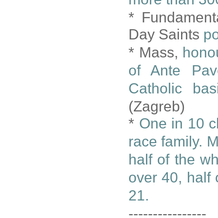
* Fundamenta
Day Saints
po
* Mass,
honou
of Ante Pav
Catholic ba
(Zagreb)
*
One in 10 c
race family. M
half of the wh
over 40, half
21.
----------------