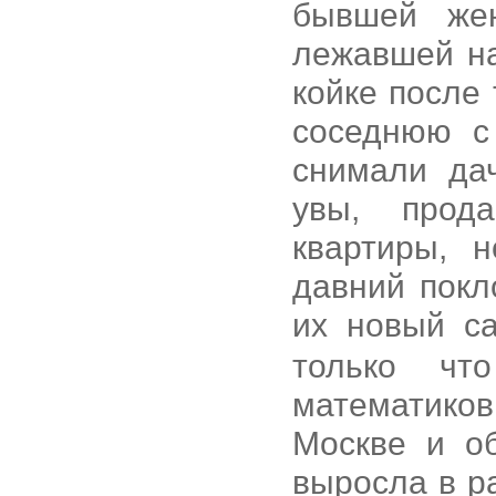
бывшей же
лежавшей на
койке после 
соседнюю с
снимали да
увы, прод
квартиры, 
давний покл
их новый с
только чт
математико
Москве и о
выросла в р