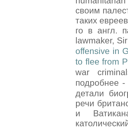
humanitarian
своим палес
таких евреев
го в англ. п
lawmaker, Si
offensive in 
to flee from 
war crimina
подробнее 
детали биог
речи британ
и Ватикан
католичес