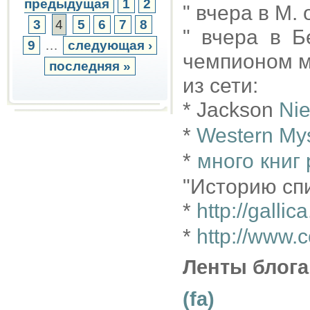
предыдущая
1
2
" вчера в М.
3
4
5
6
7
8
" вчера в 
9
…
следующая ›
чемпионом м
последняя »
из сети:
* Jackson
Nie
*
Western Mys
*
много книг 
"Историю сп
*
http://gallica
*
http://www.
Ленты блога
(fa)