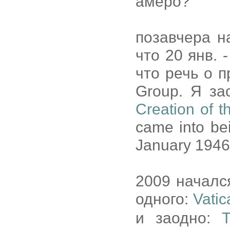
амеро?
позавчера н
что 20 янв.
что речь о п
Group. Я за
Creation of t
came into bei
January 1946
2009 началс
одного:
Vatic
и заодно: