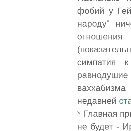
фобий у Гей
народу" ни
отношени
(показател
симпатия к
равнодушие к
ваххабизма
недавней
ст
* Главная пр
не будет - 