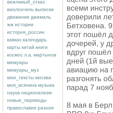
вежливый_отказ
всеми инстру
виолончель
выписки
доверили лет
движение
джемаль
Бетховена. 
жж
история
история_россии
этот пошёл д
кавказ
календарь
дочерей, у д
карты
китай
книги
вдруг пошёл
космос
л.а.
мартынов
дней (1й вые
мемуары
авиацию на 
мемуары_муз
разгонять об
мои_тексты
москва
моя_всячина
музыка
парад 7 нояб
наука
национализм
новые_переводы
8 мая в Берл
православие
разное