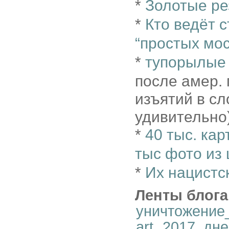
*
Золотые р
*
Кто ведёт 
“простых мо
*
тупорылые
после амер.
изъятий в сл
удивительно
*
40 тыс. кар
тыс фото из
*
Их нацистс
Ленты блога
уничтожение
art
,
2017_дне