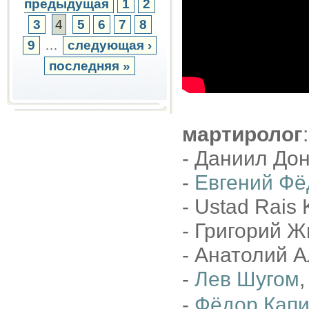
предыдущая
1
2
3
4
5
6
7
8
9
…
следующая ›
последняя »
мартиролог
:
- Даниил Дон
-
Евгений Фё
- Ustad Rais 
- Григорий Ж
- Анатолий А
-
Лев Шугом
,
-
Фёдор Кап