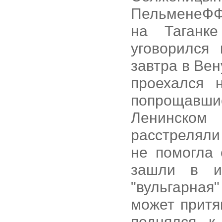
ПельменеФФ,
на Таганк
уговорился
завтра в Ве
проехался 
попрощавшис
Ленинском
расстрелял
не помогла 
зашли в и
"вульгарна
может притя
поднялся к