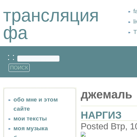
трансляция
f
l
фа
Т
: :
джемаль
обо мне и этом
сайте
НАРГИЗ
мои тексты
Posted Втр, 1
моя музыка