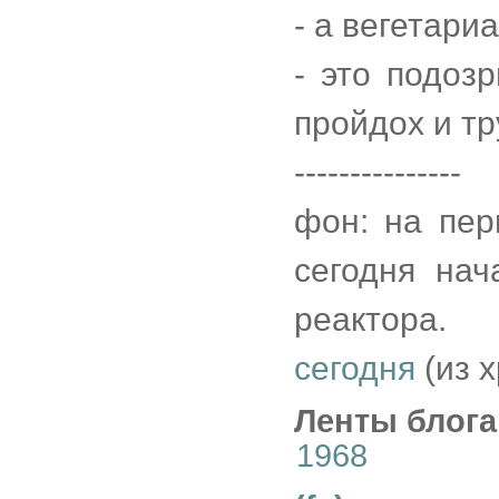
- а вегетари
- это подоз
пройдох и тр
---------------
фон: на пер
сегодня нач
реактора.
сегодня
(из 
Ленты блога
1968