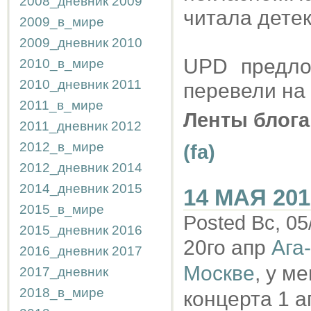
2008_дневник
2009
читала дете
2009_в_мире
2009_дневник
2010
UPD предло
2010_в_мире
2010_дневник
2011
перевели на 
2011_в_мире
Ленты блога
2011_дневник
2012
2012_в_мире
(fa)
2012_дневник
2014
2014_дневник
2015
14 МАЯ 201
2015_в_мире
Posted Вс, 05
2015_дневник
2016
20го апр
Ага
2016_дневник
2017
Москве
, у м
2017_дневник
2018_в_мире
концерта 1 а