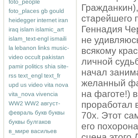
foto_people
Гражданкин),
foto_places
gb
gould
старейшего п
heidegger
internet
iran
Геннадия Чер
iraq
islam
islamic_art
не удивляюсь
islam_text-engl
ismaili
la
lebanon
links
music-
всякому крас
video
occult
pakistan
личной судьб
pamir
politics
shia
site-
начал занима
rss
text_engl
text_fr
желанный фаг
upd
us
video
vita nova
на фаготе!) 
vita_nova
vivencia
проработал в
WW2
WW2
август-
февраль
букв
буквы
70х. Этот са
буквы
булгаков
его похорона
в_мире
васильев
сцена этого 