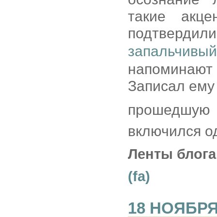
такие акц
подтвердил
запальчивы
напоминают
Записал ему 
прошедшую 
включился од
Ленты блога
(fa)
18 НОЯБРЯ