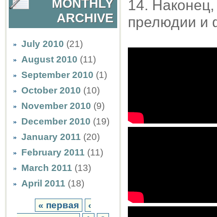
MONTHLY
14. Наконец,
ARCHIVE
прелюдии и 
July 2010
(21)
August 2010
(11)
September 2010
(1)
October 2010
(10)
November 2010
(9)
December 2010
(19)
January 2011
(20)
February 2011
(11)
March 2011
(13)
April 2011
(18)
« первая
‹