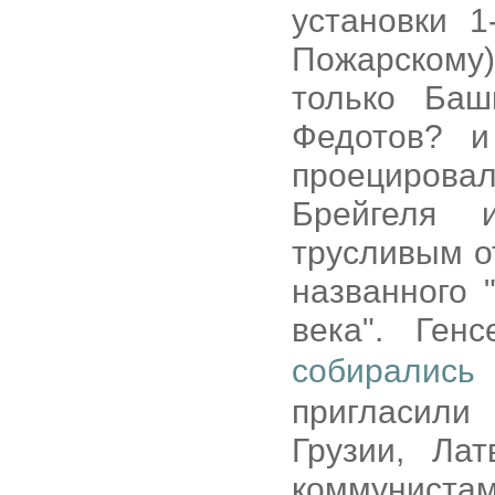
установки 
Пожарскому
только Баш
Федотов? и
проециров
Брейгеля 
трусливым о
названного
века". Ге
собирались 
пригласили
Грузии, Ла
коммуниста