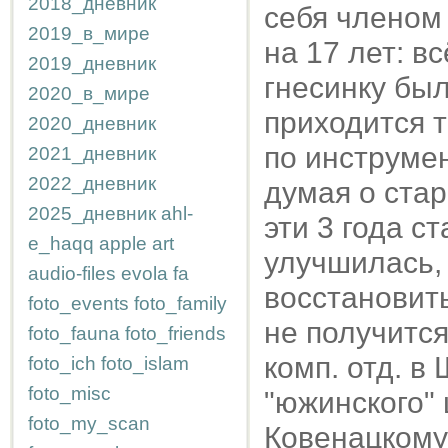
2018_дневник
себя членом 
2019_в_мире
на 17 лет: в
2019_дневник
гнесинку был
2020_в_мире
приходится т
2020_дневник
по инструмен
2021_дневник
2022_дневник
думая о стар
2025_дневник
ahl-
эти 3 года с
e_haqq
apple
art
улучшилась,
audio-files
evola
fa
восстановить
foto_events
foto_family
не получится
foto_fauna
foto_friends
комп. отд. в
foto_ich
foto_islam
foto_misc
"южинского" 
foto_my_scan
Ковенацкому