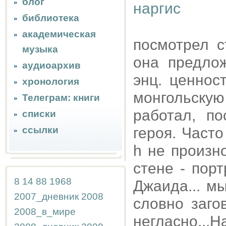
блог
библиотека
академическая
посмотрел 
музыка
она предло
аудиоархив
энц. ценнос
хронология
монгольску
Телеграм: книги
работал, по
списки
ссылки
героя. Часто
h не произн
стене - пор
8
14
88
1968
Джаида... м
2007_дневник
2008
словно заго
2008_в_мире
негласно..