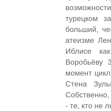
возможност
турецком з
больший, че
атеизме Лен
Иблисе ка
Воробьёву 3
момент цикл
Стена Зуль
Собственно,
- те, кто не 