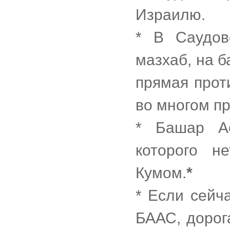
Израилю.
* В Саудов
мазхаб, на 
прямая прот
во многом пр
* Башар А
которого н
Кумом.
*
* Если сейч
БААС, дорог