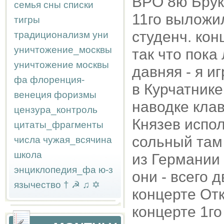
BPO 8ю Брукн
семья
сны
списки
11го выложил
тигры
студенч. кон
традиционализм
уни
уничтожение_москвы
так что пока
уничтожение москвы
давняя - я и
фа
флоренция-
в Курчатнике
венеция
форизмы
наводке клав
цензура_контроль
Князев испол
цитаты_фрагменты
сольный там 
числа
чужая_всячина
школа
из Германии
энциклопедия_фа
ю-з
они - всего 
язычество
†
☭
♫
✡
концерте Отк
концерте 1го