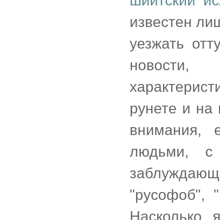
шиитский и
известен ли
уезжать отт
новости,
характерист
рунете и на
внимания, 
людьми, с 
заблуждающ
"русофоб", 
Насколько 