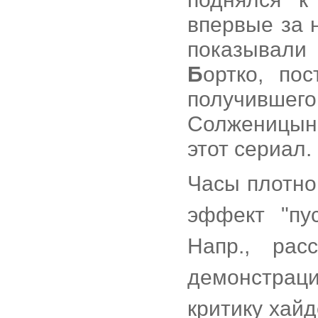
впервые за 
показывали 
Б
ортко, по
получившег
Солженицына
этот сериал.
Часы плотно
эффект "пу
Напр., ра
демонстрац
критику хай