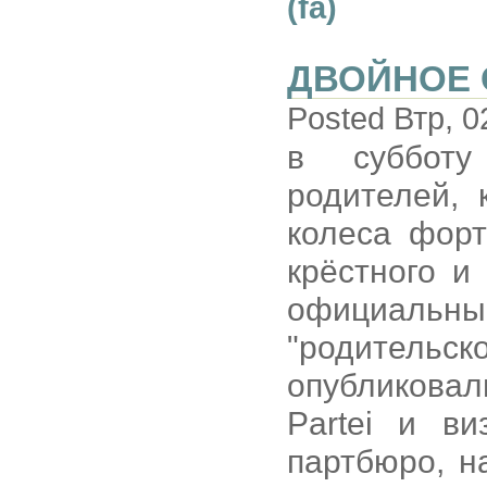
(fa)
ДВОЙНОЕ
Posted Втр, 0
в субботу
родителей,
колеса форт
крёстного и
официальн
"родительс
опубликовал
Partei и ви
партбюро, н