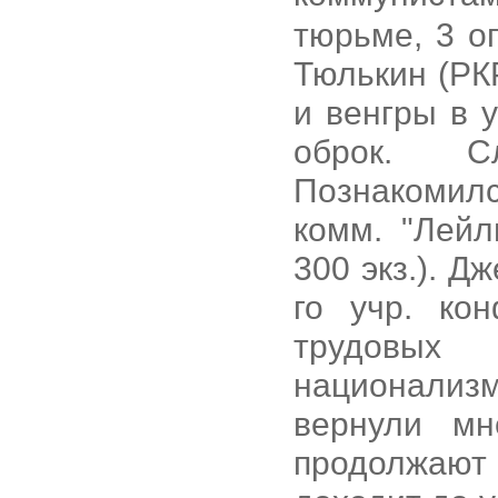
тюрьме, 3 о
Тюлькин (РК
и венгры в 
оброк. С
Познакомилс
комм. "Лейл
300 экз.). Д
го учр. ко
трудовых 
национализ
вернули мн
продолжают