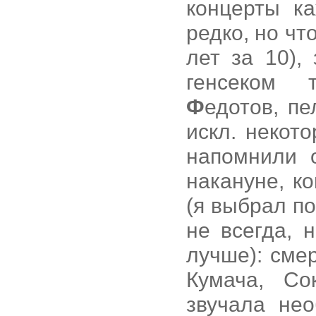
концерты к
редко, но чт
лет за 10),
генсеком 
Ф
едотов, п
искл. некот
напомнили 
накануне, к
(я выбрал по
не всегда, 
лучше): сме
Кумача, Со
звучала не