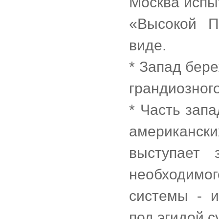
Москва испы
«Высокой П
виде.
* Запад бере
грандиозног
* Часть зап
американск
выступает 
необходим
системы - 
под эгидой 