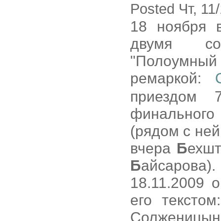
Posted Чт, 11
18 ноября
двумя со
"Полоумный
ремаркой:
приездом 
финального
(рядом с не
вчера
Б
ехшт
Б
айсарова
18.11.2009 
его текстом
Солженицын