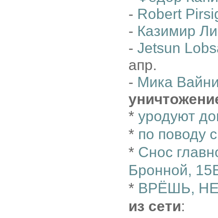
-
Robert Pirsi
-
Казимир Ли
-
Jetsun Lobs
апр.
-
Мика Вайн
уничтожени
*
уродуют д
*
по поводу 
*
Снос главн
Бронной, 15
*
ВРЁШЬ, Н
из сети
: