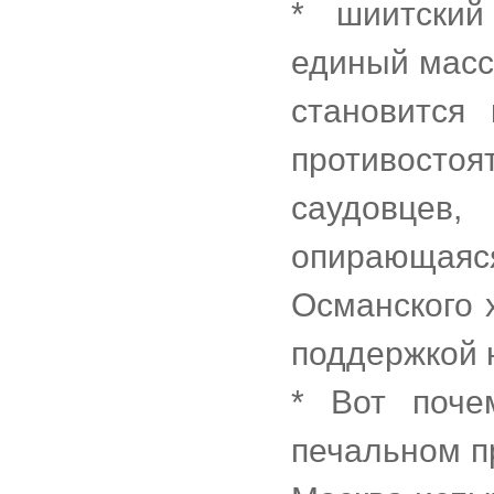
* шиитский
единый масс
становится
противостоя
саудовцев,
опирающа
Османского 
поддержкой 
* Вот поче
печальном п